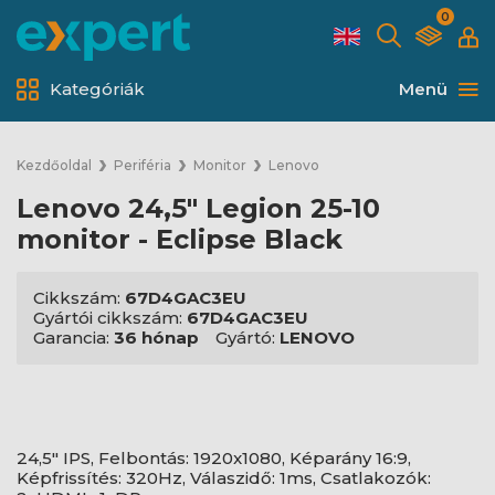
0
Kategóriák
Menü
Kezdőoldal
Periféria
Monitor
Lenovo
Lenovo 24,5" Legion 25-10
monitor - Eclipse Black
Cikkszám:
67D4GAC3EU
Gyártói cikkszám:
67D4GAC3EU
Garancia:
36 hónap
Gyártó:
LENOVO
24,5" IPS, Felbontás: 1920x1080, Képarány 16:9,
Képfrissítés: 320Hz, Válaszidő: 1ms, Csatlakozók: