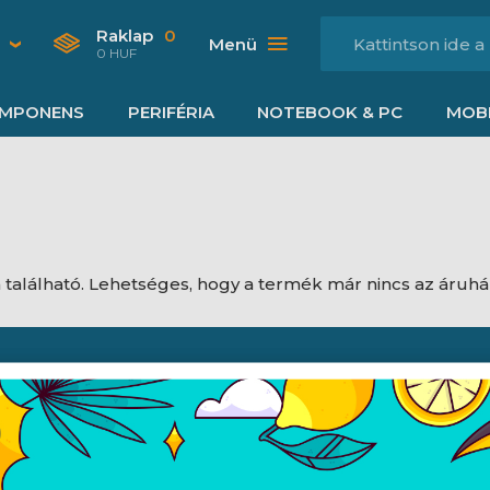
Raklap
0
Menü
0 HUF
MPONENS
PERIFÉRIA
NOTEBOOK & PC
MOBI
található. Lehetséges, hogy a termék már nincs az áruh
Nyitvatartás
dési feltételek
Hétfő:
8:00 - 16:30
jékoztató
Kedd:
8:00 - 16:30
ájékoztató
Szerda:
8:00 - 16:30