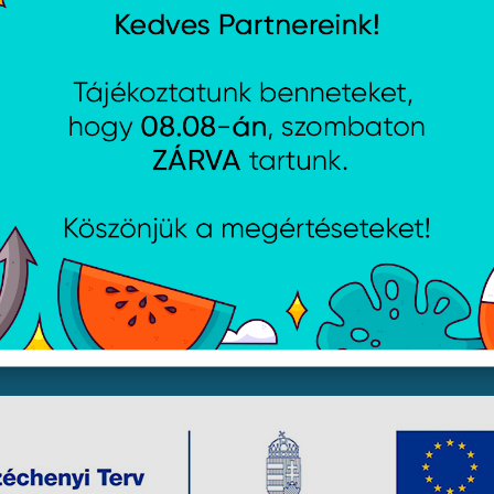
jékoztató
Csütörtök:
8:00 - 16:30
i lehetőségek
Péntek:
8:00 - 15:30
Garancia (P):
8:00 - 13:00
yelmét, hogy a honlapunkon található képek illusztrációk, 