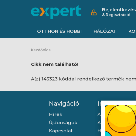
Bejelentkezés
& Regisztráció
OTTHON ÉS HOBBI
HÁLÓZAT
KO
Kezdőoldal
Cikk nem található!
A(z) 143323 kóddal rendelkező termék nem 
Navigáció
Információ
Hírek
Általános szerző
Újdonságok
Adatkezelési tá
Kapcsolat
Hallásvédelmi t