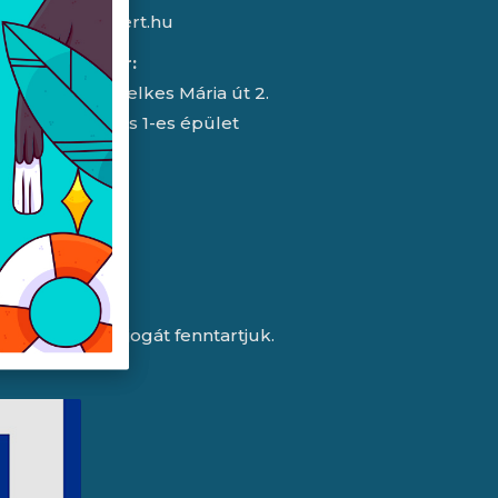
info@expert.hu
RMA/raktár:
2151 Fót, Telkes Mária út 2.
HelloParks 1-es épület
a változtatás jogát fenntartjuk.