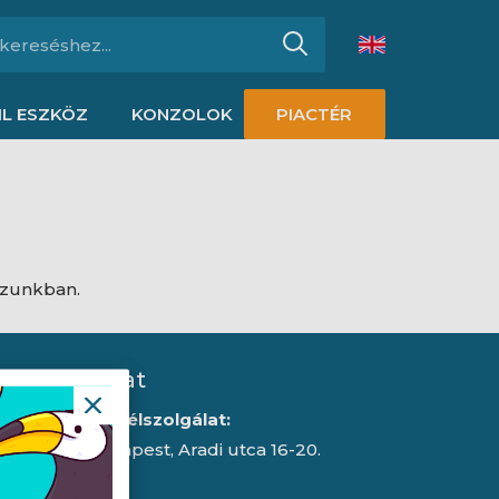
L ESZKÖZ
KONZOLOK
PIACTÉR
ázunkban.
Kapcsolat
Iroda/ügyfélszolgálat:
1043 Budapest, Aradi utca 16-20.
E-mail: