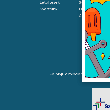
Letöltések
Süti (cookie) tá
Gyártóink
Házhozszállítás
Céginformáció
Felhívjuk minden látogatónk fig