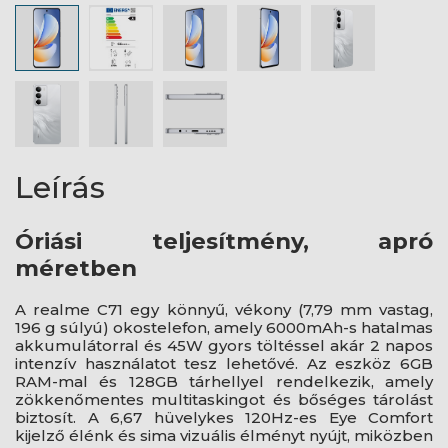
Leírás
Óriási teljesítmény, apró
méretben
A realme C71 egy könnyű, vékony (7,79 mm vastag,
196 g súlyú) okostelefon, amely 6000mAh-s hatalmas
akkumulátorral és 45W gyors töltéssel akár 2 napos
intenzív használatot tesz lehetővé. Az eszköz 6GB
RAM-mal és 128GB tárhellyel rendelkezik, amely
zökkenőmentes multitaskingot és bőséges tárolást
biztosít. A 6,67 hüvelykes 120Hz-es Eye Comfort
kijelző élénk és sima vizuális élményt nyújt, miközben