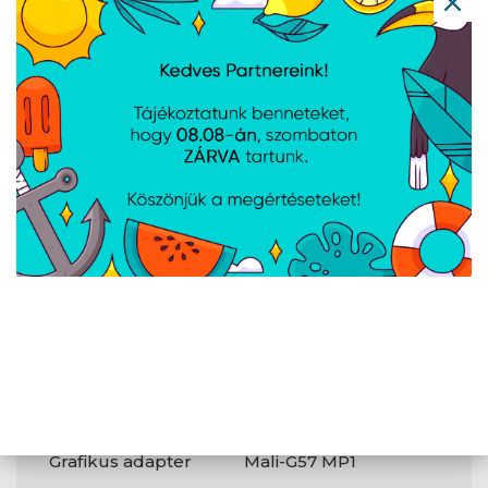
Akkumulátor
6000 mAh
Gyorstöltés (Quick
Igen
Charge)
Fényképezőgép
Felbontás a
1920x1080@30fps
felvételi
sebességnél
Videófelvételi
1080p;720p
módok
Éjszakai üzemmód
Igen
Teljesítmény
Grafikus adapter
Mali-G57 MP1