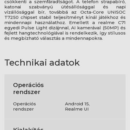
csökkenti a szemfáradtságot. A telefon strapabíró,
katonai szabványú ütésállósággal és napi
vízállósággal bír, továbbá az Octa-Core UNISOC
T7250 chipset stabil teljesítményt kínál játékhoz és
mindennapi használathoz. Emellett a realme C71
egyedi Pulse Light dizájnnal, AI kamerával (50MP) és
fejlett hangtechnológiával is rendelkezik, így stílusos
és megbízható választás a mindennapokra.
Technikai adatok
Operációs
rendszer
Operációs
Android 15,
rendszer
Realme UI
Kialakítás