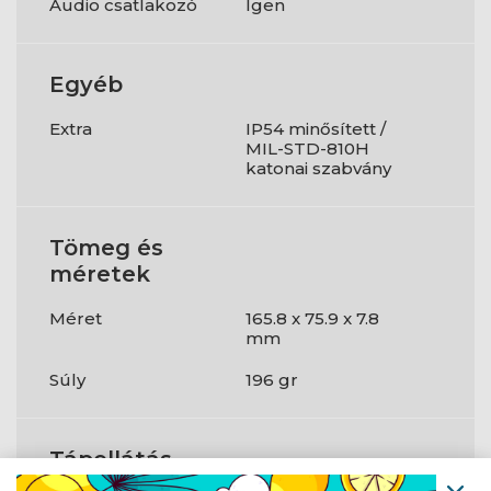
Audio csatlakozó
Igen
Egyéb
Extra
IP54 minősített /
MIL-STD-810H
katonai szabvány
Tömeg és
méretek
Méret
165.8 x 75.9 x 7.8
mm
Súly
196 gr
Tápellátás