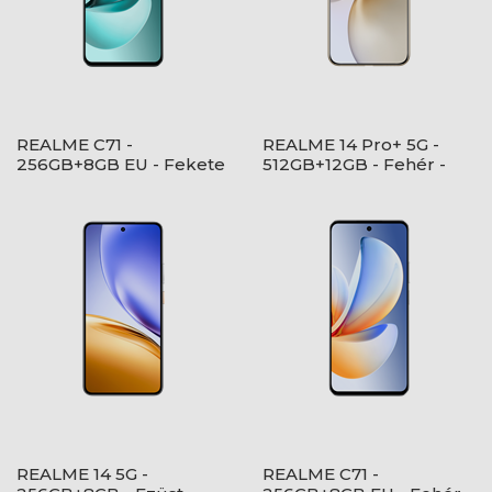
REALME C71 -
REALME 14 Pro+ 5G -
256GB+8GB EU - Fekete
512GB+12GB - Fehér -
- RMX5303 EU
RMX5051 EU
REALME 14 5G -
REALME C71 -