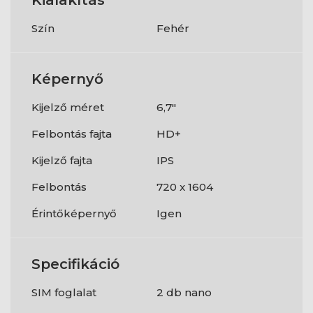
Szín
Fehér
Képernyő
Kijelző méret
6,7"
Felbontás fajta
HD+
Kijelző fajta
IPS
Felbontás
720 x 1604
Érintőképernyő
Igen
Specifikáció
SIM foglalat
2 db nano