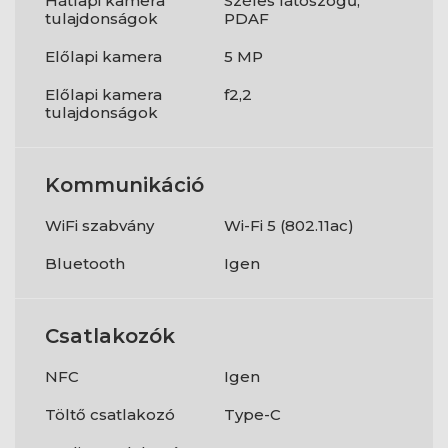
Hátlapi kamera
Széles látószögű,
tulajdonságok
PDAF
Előlapi kamera
5 MP
Előlapi kamera
f2,2
tulajdonságok
Kommunikáció
WiFi szabvány
Wi-Fi 5 (802.11ac)
Bluetooth
Igen
Csatlakozók
NFC
Igen
Töltő csatlakozó
Type-C