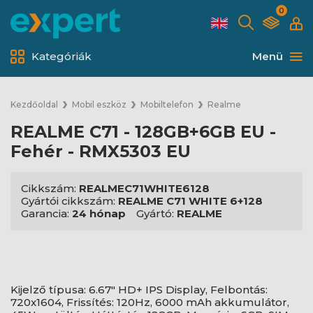
0
Kategóriák
Menü
Kezdőoldal
Mobil eszköz
Mobiltelefon
Realme
REALME C71 - 128GB+6GB EU -
Fehér - RMX5303 EU
Cikkszám:
REALMEC71WHITE6128
Gyártói cikkszám:
REALME C71 WHITE 6+128
Garancia:
24 hónap
Gyártó:
REALME
Kijelző típusa: 6.67" HD+ IPS Display, Felbontás:
720x1604, Frissítés: 120Hz, 6000 mAh akkumulátor,