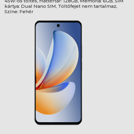
45W-os töltés, Háttértár: 128GB, Memória: 6GB, SIM
kártya: Dual Nano SIM, Töltőfejet nem tartalmaz,
Színe: Fehér