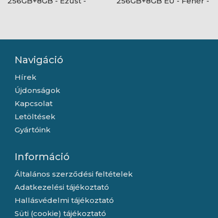
256GB+8GB - Ezüst -
256GB+8GB EU - Fehér -
RMX5070 EU
RMX5303 EU
Navigáció
Hírek
Újdonságok
Kapcsolat
Letöltések
Gyártóink
Információ
Általános szerződési feltételek
Adatkezelési tájékoztató
Hallásvédelmi tájékoztató
Süti (cookie) tájékoztató