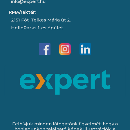
info@expert.hu
RMA/raktár:
2151 Fót, Telkes Mária út 2.
HelloParks 1-es épület
Felhívjuk minden látogatónk figyelmét, hogy a
honlapunkon található képek illusztrációk, a