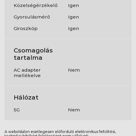
Közelségérzékelő
Igen
Gyorsulásmérő
Igen
Giroszkóp
Igen
Csomagolás
tartalma
AC adapter
Nem
mellékelve
Hálózat
5G
Nem
A weboldalon esetlegesen előforduló elektronikus feltöltési,
technikai hibákért felelősséget nem vállalunk.