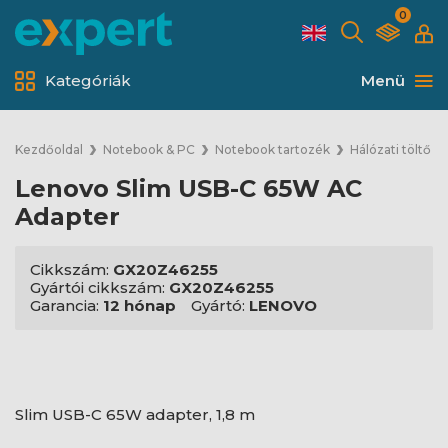
0
Kategóriák
Menü
Kezdőoldal
Notebook & PC
Notebook tartozék
Hálózati töltő
Lenovo Slim USB-C 65W AC
Adapter
Cikkszám:
GX20Z46255
Gyártói cikkszám:
GX20Z46255
Garancia:
12 hónap
Gyártó:
LENOVO
Slim USB-C 65W adapter, 1,8 m