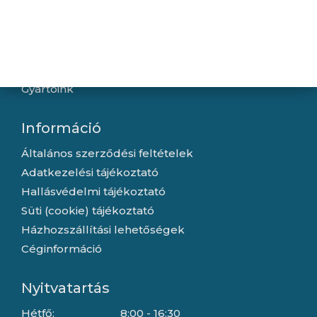
Hírek
Újdonságok
Kapcsolat
Letöltések
Gyártóink
Információ
Általános szerződési feltételek
Adatkezelési tájékoztató
Hallásvédelmi tájékoztató
Süti (cookie) tájékoztató
Házhozszállítási lehetőségek
Céginformáció
Nyitvatartás
Hétfő:
8:00 - 16:30