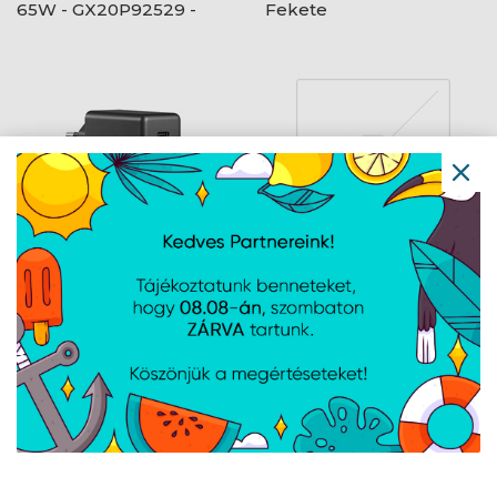
65W - GX20P92529 -
Fekete
Black
ÚJDONSÁG
Lenovo Dual USB-C 65W
NBT ASUS ROG 240W
GaN Charger - Black
DC Adapter
Navigáció