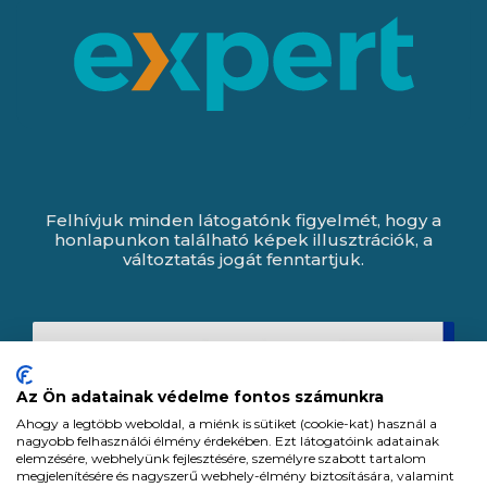
Felhívjuk minden látogatónk figyelmét, hogy a
honlapunkon található képek illusztrációk, a
változtatás jogát fenntartjuk.
Az Ön adatainak védelme fontos számunkra
Ahogy a legtöbb weboldal, a miénk is sütiket (cookie-kat) használ a
nagyobb felhasználói élmény érdekében. Ezt látogatóink adatainak
elemzésére, webhelyünk fejlesztésére, személyre szabott tartalom
megjelenítésére és nagyszerű webhely-élmény biztosítására, valamint