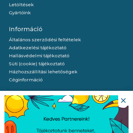
Letöltések
Gyártóink
Információ
Általános szerződési feltételek
Adatkezelési tájékoztató
Hallásvédelmi tájékoztató
Süti (cookie) tájékoztató
Házhozszállítási lehetőségek
Céginformáció
Nyitvatartás
Hétfő:
8:00 - 16:30
Kedd:
8:00 - 16:30
Szerda:
8:00 - 16:30
Csütörtök:
8:00 - 16:30