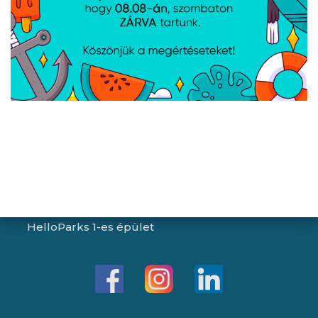
Péntek:
8:00 - 15:30
Garancia (P):
8:00 - 13:00
Kapcsolat
Iroda/ügyfélszolgálat:
1043 Budapest, Aradi utca 16-20.
E-mail:
info@expert.hu
RMA/raktár:
2151 Fót, Telkes Mária út 2.
HelloParks 1-es épület