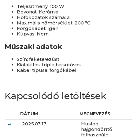
Teljesítmény: 100 W
Bevonat: Kerámia
Hőfokozatok száma: 3
Maximális hőmérséklet: 200 °C
Forgókábel: Igen
Kúpvas: Nem
Műszaki adatok
Szín: fekete/ezüst
Kialakítás: tripla hajsütővas
Kábel típusa: forgókábel
Kapcsolódó letöltések
DÁTUM
MEGNEVEZÉS
2025.03.17.
Huslog
hajgöndörítő
felhasználói