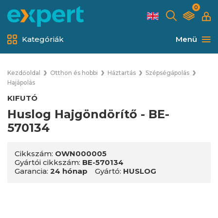
0
Kategóriák
Menü
Kezdőoldal
Otthon és hobbi
Háztartás
Szépségápolás
Hajápolás
KIFUTÓ
Huslog Hajgöndörítő - BE-
570134
Cikkszám:
OWN000005
Gyártói cikkszám:
BE-570134
Garancia:
24 hónap
Gyártó:
HUSLOG