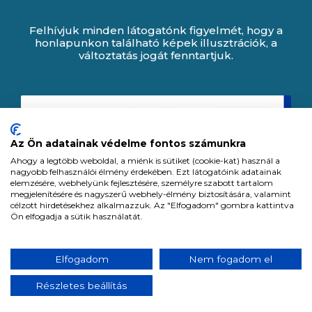
Felhívjuk minden látogatónk figyelmét, hogy a
honlapunkon található képek illusztrációk, a
változtatás jogát fenntartjuk.
Az Ön adatainak védelme fontos számunkra
Ahogy a legtöbb weboldal, a miénk is sütiket (cookie-kat) használ a
nagyobb felhasználói élmény érdekében. Ezt látogatóink adatainak
elemzésére, webhelyünk fejlesztésére, személyre szabott tartalom
megjelenítésére és nagyszerű webhely-élmény biztosítására, valamint
célzott hirdetésekhez alkalmazzuk. Az "Elfogadom" gombra kattintva
Ön elfogadja a sütik használatát.
Expert Zrt. © 1991 -
2026
.
Elfogadom
Nem fogadom el
Minden jog fenntartva. All rights reserved.
Részletes beállítás
Tervezte és készítette:
Vision-Software, az Octopus 8 ERP forgalmazója.