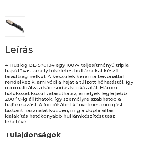
Leírás
A Huslog BE-570134 egy 100W teljesítményű tripla
hajsütővas, amely tökéletes hullámokat készít
fáradtság nélkül. A készülék kerámia bevonattal
rendelkezik, ami védi a hajat a túlzott hőhatástól, így
minimalizálva a károsodás kockázatát. Három
hőfokozat közül választhatsz, amelyek legfeljebb
200 °C-ig állíthatók, így személyre szabhatod a
hajformázást. A forgókábel kényelmes mozgást
biztosít használat közben, míg a dupla villás
kialakítás hatékonyabb hullámkészítést tesz
lehetővé.
Tulajdonságok