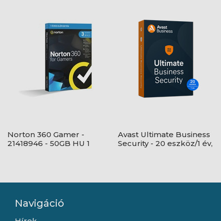
elektronikus licenc
felhasználó, 20 eszköz/1
év, dobozos
Norton 360 Gamer -
Avast Ultimate Business
21418946 - 50GB HU 1
Security - 20 eszköz/1 év,
felhasználó, 3 eszköz/1
elektronikus licenc
év, dobozos
Navigáció
Hírek