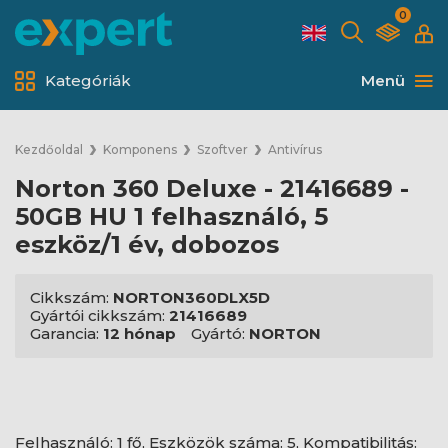
0
Kategóriák
Menü
Kezdőoldal
Komponens
Szoftver
Antivírus
Norton 360 Deluxe - 21416689 -
50GB HU 1 felhasználó, 5
eszköz/1 év, dobozos
Cikkszám:
NORTON360DLX5D
Gyártói cikkszám:
21416689
Garancia:
12 hónap
Gyártó:
NORTON
Felhasználó: 1 fő, Eszközök száma: 5, Kompatibilitás: