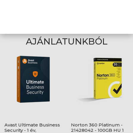
Rendszerkövetelmények: Windows PC, Mac
gépek, Android- és iOS eszközök
Csomagolás: Dobozos
AJÁNLATUNKBÓL
Avast Ultimate Business
Norton 360 Platinum -
Security - 1 év,
21428042 - 100GB HU 1