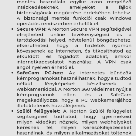
mentés használata egyike azon megelőző
intézkedéseknek, amelyeket a fájlok
biztonságának megőrzése érdekében tehetsz.
A biztonsági mentés funkciói csak Windows
operációs rendszerben érhetők el.
Secure VPN:
A Norton Secure VPN segítségével
elrejtheted online tevékenységeid és a
tartózkodási helyed, névtelenül böngészhetsz,
elkerülheted, hogy a hirdetők nyomon
kövessenek az interneten, és titkosíthatod az
elküldött és fogadott adatokat, amikor
internetkapcsolatot használsz. A VPN csak
angol nyelven érhető el.
SafeCam PC-hez:
Az internetes bűnözők
kémprogramokat használhatnak, hogy a tudtod
nélkül fényképeket készítsenek a
webkameráddal. A Norton 360 védelmet nyújt a
kémprogramok ellen, és a SafeCam
megakadályozza, hogy a PC webkamerájához
illetéktelenek hozzáférjenek.
Szülői felügyelet:
A Norton Szülői felügyelet
segítségével tudhatod, hogy gyermekeid
milyen videókat néznek, milyen webhelyeket
keresnek fel, milyen keresőkifejezéseket
használnak, és milyen alkalmazásokat töltenek