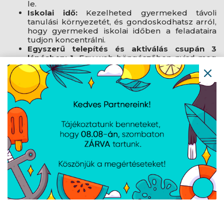
le.
Iskolai idő:
Kezelheted gyermeked távoli
tanulási környezetét, és gondoskodhatsz arról,
hogy gyermeked iskolai időben a feladataira
tudjon koncentrálni.
Egyszerű telepítés és aktiválás csupán 3
lépésben:
1.
Egy web-böngészőben nyisd meg
a norton.com/setup oldalt és hozz létre egy
saját fiókot.
2.
Add meg a termékkulcsod.
3.
Kattints a Tovább felületre, majd kövesd a
megjelenő utasításokat.
Műszaki adatok
Felhasználók száma: 1
Eszközbiztonság: Max. 5 PC, Mac, okostelefon
vagy tablet védelem
Funkciók: Vírusok, kártevő-, kém és
zsarolóprogramok elleni védelem; Jelszó
kezelő; Tűzfal; Szülői felügyelet; Iskola idő;
Online védelem (SafeCam PC-hez, Secure VPN)
Felhőalapú biztonsági mentés tárhelye PC-hez:
50 GB
Licenc érvényessége: 1 év