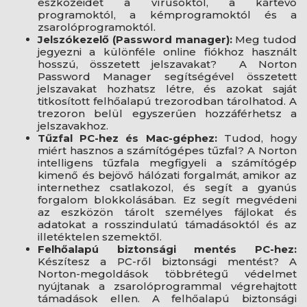
eszközeidet a vírusoktól, a kártevő
programoktól, a kémprogramoktól és a
zsarolóprogramoktól.
Jelszókezelő (Password manager):
Meg tudod
jegyezni a különféle online fiókhoz használt
hosszú, összetett jelszavakat? A Norton
Password Manager segítségével összetett
jelszavakat hozhatsz létre, és azokat saját
titkosított felhőalapú trezorodban tárolhatod. A
trezoron belül egyszerűen hozzáférhetsz a
jelszavakhoz.
Tűzfal PC-hez és Mac-géphez:
Tudod, hogy
miért hasznos a számítógépes tűzfal? A Norton
intelligens tűzfala megfigyeli a számítógép
kimenő és bejövő hálózati forgalmát, amikor az
internethez csatlakozol, és segít a gyanús
forgalom blokkolásában. Ez segít megvédeni
az eszközön tárolt személyes fájlokat és
adatokat a rosszindulatú támadásoktól és az
illetéktelen szemektől.
Felhőalapú biztonsági mentés PC-hez:
Készítesz a PC-ről biztonsági mentést? A
Norton-megoldások többrétegű védelmet
nyújtanak a zsarolóprogrammal végrehajtott
támadások ellen. A felhőalapú biztonsági