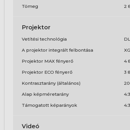
Tömeg
2 
Projektor
Vetítési technológia
D
A projektor integrált felbontása
XG
Projektor MAX fényerő
4 
Projektor ECO fényerő
3 
Kontrasztarány (általános)
20
Alap képméretarány
4:
Támogatott képarányok
4:3
Videó