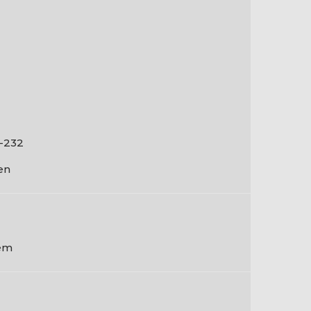
-232
en
em