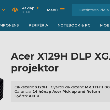
Raklap
0
Menü
0 HUF
MPONENS
PERIFÉRIA
NOTEBOOK & PC
MOBI
Acer X129H DLP X
projektor
Cikkszám:
X129H
Gyártói cikkszám:
MR.JTH11.0
Garancia:
24 hónap Acer Pick up and Return
Gyártó:
ACER