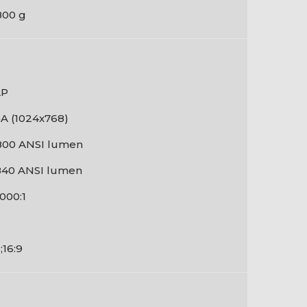
800 g
LP
A (1024x768)
800 ANSI lumen
840 ANSI lumen
000:1
3
;16:9