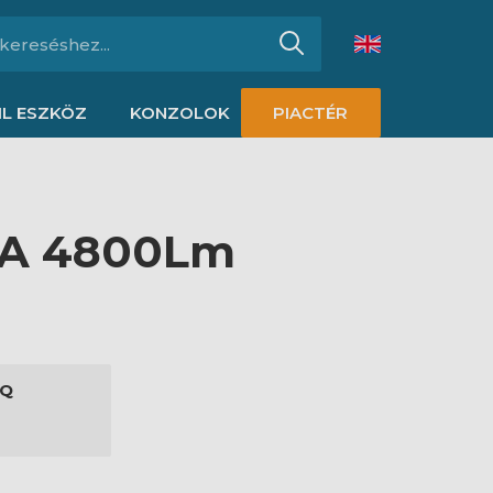
L ESZKÖZ
KONZOLOK
PIACTÉR
GA 4800Lm
0Q