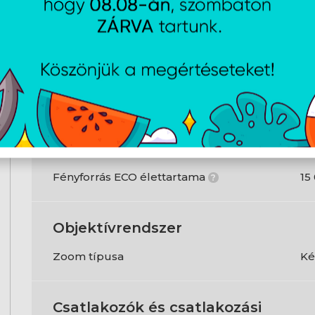
Technikai adatok
Fényforrás
Fényforrás típusa
L
Fényforrás MAX élettartam
6 
?
Fényforrás ECO élettartama
15
?
Objektívrendszer
Zoom típusa
Ké
Csatlakozók és csatlakozási