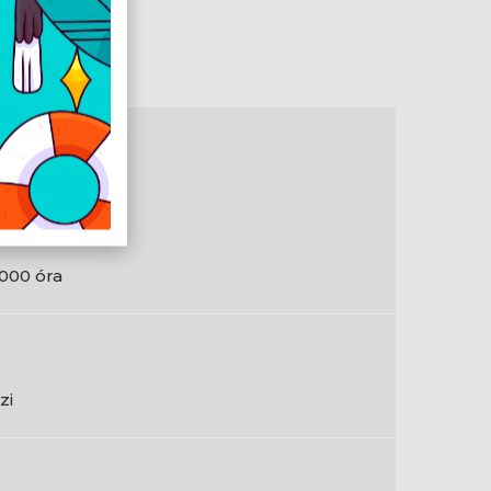
ámpa
000 óra
 000 óra
zi