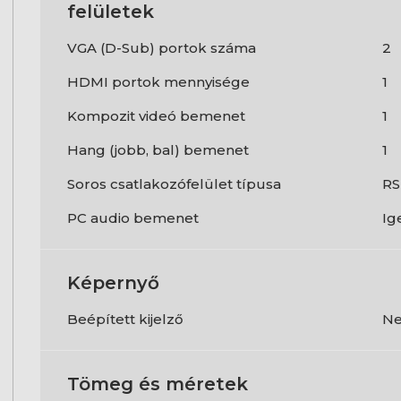
felületek
VGA (D-Sub) portok száma
2
HDMI portok mennyisége
1
Kompozit videó bemenet
1
Hang (jobb, bal) bemenet
1
Soros csatlakozófelület típusa
RS
PC audio bemenet
Ig
Képernyő
Beépített kijelző
N
Tömeg és méretek