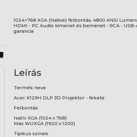
1024×768 XGA (Native) felbontás, 4800 ANSI Lumens 
HDMI - PC Audio kimenet és bemenet - RCA - USB-A 
garancia
Leírás
Termék neve
Acer X129H DLP 3D Projektor - fekete
Felbontás
Natív XGA (1024 x 768)
Max WUXGA (1920 x 1200)
Tipikus színek