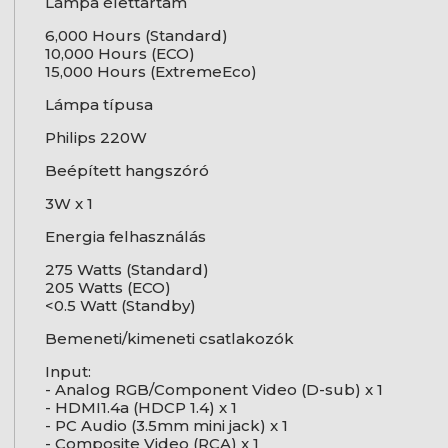
Lámpa élettartam
6,000 Hours (Standard)
10,000 Hours (ECO)
15,000 Hours (ExtremeEco)
Lámpa típusa
Philips 220W
Beépített hangszóró
3W x 1
Energia felhasználás
275 Watts (Standard)
205 Watts (ECO)
<0.5 Watt (Standby)
Bemeneti/kimeneti csatlakozók
Input:
- Analog RGB/Component Video (D-sub) x 1
- HDMI1.4a (HDCP 1.4) x 1
- PC Audio (3.5mm mini jack) x 1
- Composite Video (RCA) x 1