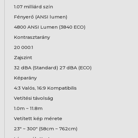
1.07 milliárd szín
Fényerő (ANSI lumen)
4800 ANSI Lumen (3840 ECO)
Kontrasztarány
20 000:1
Zajszint
32 dBA (Standard) 27 dBA (ECO)
Képarány
4:3 Valós, 16:9 Kompatibilis
Vetítési távolság
1.0m ~ 11.8m
Vetített kép mérete
23" ~ 300" (58cm ~ 762cm)