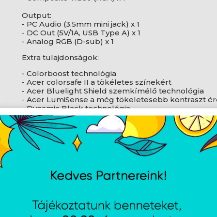
Output:
- PC Audio (3.5mm mini jack) x 1
- DC Out (5V/1A, USB Type A) x 1
- Analog RGB (D-sub) x 1
Extra tulajdonságok:
- Colorboost technológia
- Acer colorsafe II a tökéletes színekért
- Acer Bluelight Shield szemkímélő technológia
- Acer LumiSense a még tökeletesebb kontraszt 
- Dynamic Black technológia
Méretek
313 x 240 x 113.7 mm / 2.80 kg
HDMI / MHL kompatibilitás
-
Garancia
2 év szervizben, a lámpára 1 év