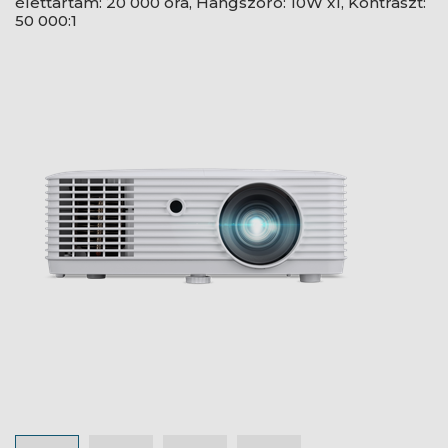
élettartam: 20 000 óra, Hangszóró: 10W x1, Kontraszt:
50 000:1