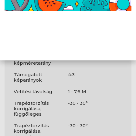
A projektor
2160p (3840x2160)
integrált
felbontása
Projektor MAX
4 000 ANSI lumen
fényerő
Kontrasztarány
50000:1
(általános)
Alap
16:9
képméretarány
Támogatott
4:3
képarányok
Vetítési távolság
1 - 7,6 M
Trapéztorzítás
-30 - 30°
korrigálása,
függőleges
Trapéztorzítás
-30 - 30°
korrigálása,