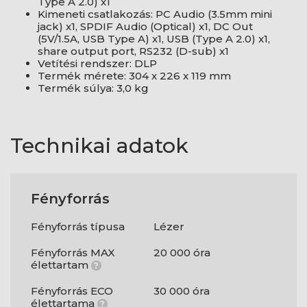
Type A 2.0) x1
Kimeneti csatlakozás: PC Audio (3.5mm mini
jack) x1, SPDIF Audio (Optical) x1, DC Out
(5V/1.5A, USB Type A) x1, USB (Type A 2.0) x1,
share output port, RS232 (D-sub) x1
Vetítési rendszer: DLP
Termék mérete: 304 x 226 x 119 mm
Termék súlya: 3,0 kg
Technikai adatok
Fényforrás
Fényforrás típusa
Lézer
Fényforrás MAX
20 000 óra
élettartam
?
Fényforrás ECO
30 000 óra
élettartama
?