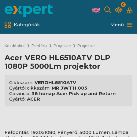
0
Kategóriák
Menü
Kezdőoldal
Periféria
Projektor
Projektor
Acer VERO HL6510ATV DLP
1080P 5000Lm projektor
Cikkszám:
VEROHL6510ATV
Gyártói cikkszám:
MR.JWT11.005
Garancia:
36 hónap Acer Pick up and Return
Gyártó:
ACER
Felbontás: 1920x1080, Fényerő: 5000 Lumen, Lámpa