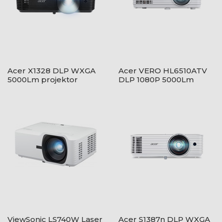
Acer X1328 DLP WXGA
Acer VERO HL6510ATV
5000Lm projektor
DLP 1080P 5000Lm
projektor
ViewSonic LS740W Laser
Acer S1387n DLP WXGA