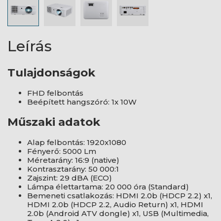
Leírás
Tulajdonságok
FHD felbontás
Beépített hangszóró: 1x 10W
Műszaki adatok
Alap felbontás: 1920x1080
Fényerő: 5000 Lm
Méretarány: 16:9 (native)
Kontrasztarány: 50 000:1
Zajszint: 29 dBA (ECO)
Lámpa élettartama: 20 000 óra (Standard)
Bemeneti csatlakozás: HDMI 2.0b (HDCP 2.2) x1,
HDMI 2.0b (HDCP 2.2, Audio Return) x1, HDMI
2.0b (Android ATV dongle) x1, USB (Multimedia,