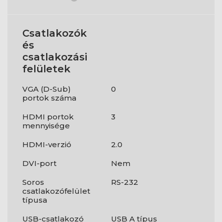
Csatlakozók
és
csatlakozási
felületek
VGA (D-Sub)
0
portok száma
HDMI portok
3
mennyisége
HDMI-verzió
2.0
DVI-port
Nem
Soros
RS-232
csatlakozófelület
típusa
USB-csatlakozó
USB A típus