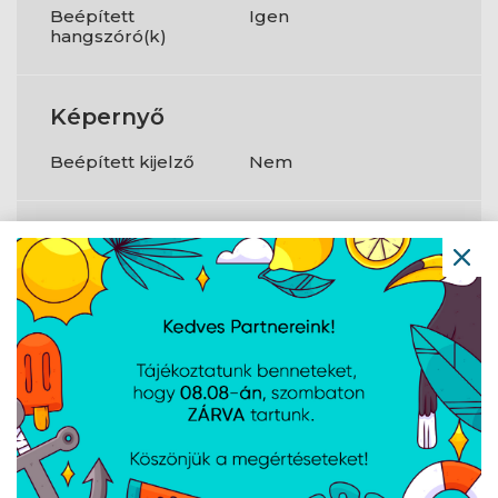
Beépített
Igen
hangszóró(k)
Képernyő
Beépített kijelző
Nem
Tömeg és
méretek
Tömeg
3 000 g
Projektor
Vetítési
DLP
technológia