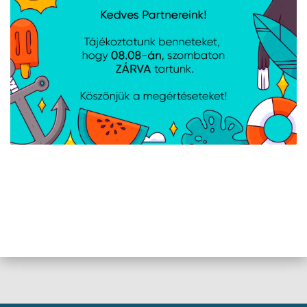
Asus ROG RAIKIRI II
MARVO Ghost 40 -
Xbox WL vezeték
vezeték nélküli
nélküli kontroller
kontroller - átlátszó -
RGB világítás
Snakebyte PS4
MARVO Pact 70 -
GamePad 4 S - vezeték
vezeték nélküli
nélküli kontroller -
kontroller - fekete
fekete