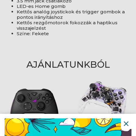
3.5 mm jack csatlakozó
LED-es Home gomb
Kettős analóg joystickok és trigger gombok a
pontos irányításhoz
Kettős rezgőmotorok fokozzák a haptikus
visszajelzést
Színe: Fekete
AJÁNLATUNKBÓL