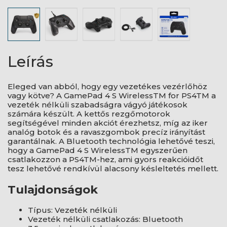
Leírás
Eleged van abból, hogy egy vezetékes vezérlőhöz
vagy kötve? A GamePad 4 S WirelessTM for PS4TM a
vezeték nélküli szabadságra vágyó játékosok
számára készült. A kettős rezgőmotorok
segítségével minden akciót érezhetsz, míg az iker
analóg botok és a ravaszgombok precíz irányítást
garantálnak. A Bluetooth technológia lehetővé teszi,
hogy a GamePad 4 S WirelessTM egyszerűen
csatlakozzon a PS4TM-hez, ami gyors reakcióidőt
tesz lehetővé rendkívül alacsony késleltetés mellett.
Tulajdonságok
Típus: Vezeték nélküli
Vezeték nélküli csatlakozás: Bluetooth