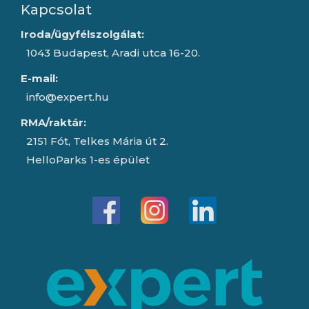
Kapcsolat
Iroda/ügyfélszolgálat:
1043 Budapest, Aradi utca 16-20.
E-mail:
info@expert.hu
RMA/raktár:
2151 Fót, Telkes Mária út 2.
HelloParks 1-es épület