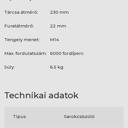
Tárcsa átmérő:
230 mm
Furatátmérő:
22 mm
Tengely menet:
M14
Max. fordulatszám:
6000 ford/perc
Súly:
6.5 kg
Technikai adatok
Típus
Sarokcsiszoló