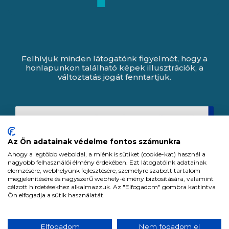
Felhívjuk minden látogatónk figyelmét, hogy a
honlapunkon található képek illusztrációk, a
változtatás jogát fenntartjuk.
Az Ön adatainak védelme fontos számunkra
Ahogy a legtöbb weboldal, a miénk is sütiket (cookie-kat) használ a
nagyobb felhasználói élmény érdekében. Ezt látogatóink adatainak
elemzésére, webhelyünk fejlesztésére, személyre szabott tartalom
megjelenítésére és nagyszerű webhely-élmény biztosítására, valamint
célzott hirdetésekhez alkalmazzuk. Az "Elfogadom" gombra kattintva
Ön elfogadja a sütik használatát.
Expert Zrt. © 1991 -
2026
.
Elfogadom
Nem fogadom el