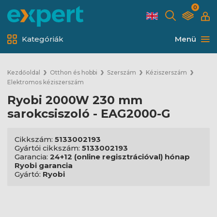
0
Kategóriák
Menü
Kezdőoldal
Otthon és hobbi
Szerszám
Kéziszerszám
Elektromos kéziszerszám
Ryobi 2000W 230 mm
sarokcsiszoló - EAG2000-G
Cikkszám:
5133002193
Gyártói cikkszám:
5133002193
Garancia:
24+12 (online regisztrációval) hónap
Ryobi garancia
Gyártó:
Ryobi