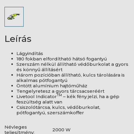
Leírás
Lágyindítás
180 fokban elfordítható hátsó fogantyú
Szerszám nélkül állítható védőburkolat a gyors
és könnyű állításért
Három pozícióban állítható, kulcs tárolására is
alkalmas pótfogantyú
Öntött alumínium hajtóműház
Tengelyretesz a gyors tárcsacseréért
TM
Livetool Indicator
– kék fény jelzi, ha a gép
feszültség alatt van
Csiszolótárcsa, kulcs, védőburkolat,
pótfogantyú, szerszámkoffer
Névleges
2000 W
teljesítmény: