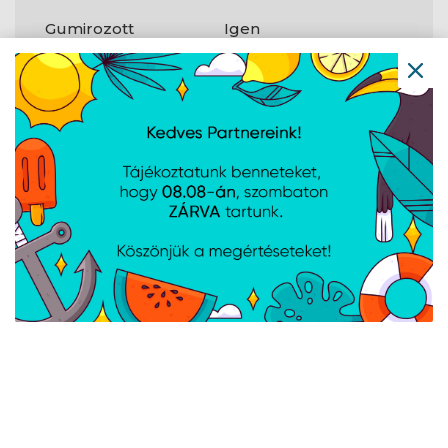
Gumirozott
Igen
fogantyú
Mellékelt fogantyú
Igen
A weboldalon esetlegesen előforduló elektronikus feltöltési,
technikai hibákért felelősséget nem vállalunk.
AJÁNLATUNKBÓL