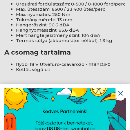
Üresjárati fordulatszám: 0-500 / 0-1800 ford/perc
Max. ütésszám: 6500 / 23 400 ütés/perc
Max. nyomaték: 250 Nm
Tokmány mérete: 13 mm
Hangerőszint: 96.6 dBA
Hangnyomásszint: 85.6 dBA
Mért hangteljesítmény szint: 104 dBA
Termék súlya (akkumulátor nélkül): 1,3 kg
A csomag tartalma
Ryobi 18 V Ütvefúró-csavarozó - R18PD3-0
Kettős végű bit
AJÁNLATUNKBÓL