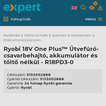
0
Kategóriák
Menü
Kezdőoldal
Otthon és hobbi
Szerszám
Kéziszerszám
Elektromos kéziszerszám
Ryobi 18V One Plus™ Ütvefúró-
csavarbehajtó, akkumulátor és
töltő nélkül - R18PD3-0
Cikkszám:
5133002888
Gyártói cikkszám:
5133002888
Garancia:
24 hónap Ryobi garancia
Gyártó:
Ryobi