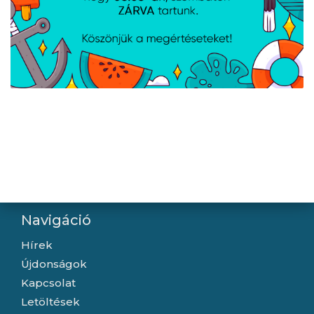
Ryobi 500W szúrófűrész
Ryobi 800W 125 mm
- RJS750G
sarokcsiszoló - RAG800-
125G
Navigáció
Hírek
Újdonságok
Kapcsolat
Letöltések