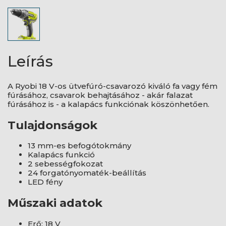
Leírás
A Ryobi 18 V-os ütvefúró-csavarozó kiváló fa vagy fém
fúrásához, csavarok behajtásához - akár falazat
fúrásához is - a kalapács funkciónak köszönhetően.
Tulajdonságok
13 mm-es befogótokmány
Kalapács funkció
2 sebességfokozat
24 forgatónyomaték-beállítás
LED fény
Műszaki adatok
Erő: 18 V