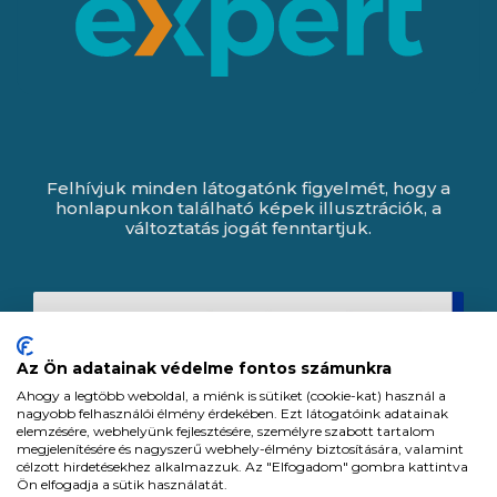
Felhívjuk minden látogatónk figyelmét, hogy a
honlapunkon található képek illusztrációk, a
változtatás jogát fenntartjuk.
Az Ön adatainak védelme fontos számunkra
Ahogy a legtöbb weboldal, a miénk is sütiket (cookie-kat) használ a
nagyobb felhasználói élmény érdekében. Ezt látogatóink adatainak
elemzésére, webhelyünk fejlesztésére, személyre szabott tartalom
megjelenítésére és nagyszerű webhely-élmény biztosítására, valamint
célzott hirdetésekhez alkalmazzuk. Az "Elfogadom" gombra kattintva
Ön elfogadja a sütik használatát.