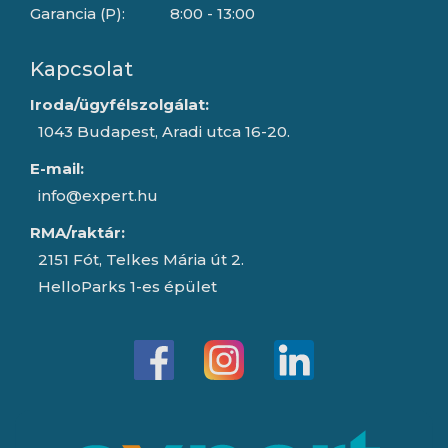
Garancia (P):
8:00 - 13:00
Kapcsolat
Iroda/ügyfélszolgálat:
1043 Budapest, Aradi utca 16-20.
E-mail:
info@expert.hu
RMA/raktár:
2151 Fót, Telkes Mária út 2.
HelloParks 1-es épület