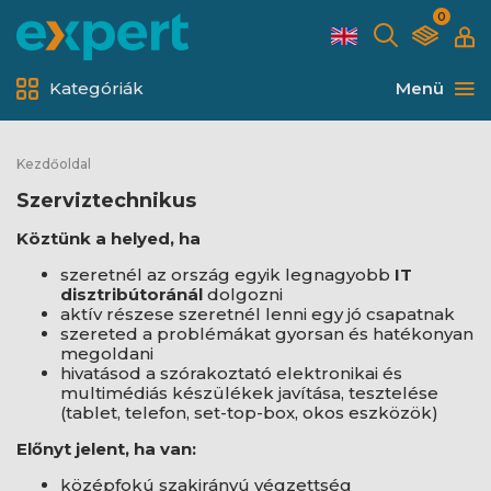
0
Kategóriák
Menü
Kezdőoldal
Szerviztechnikus
Köztünk a helyed, ha
szeretnél az ország egyik legnagyobb
IT
disztribútoránál
dolgozni
aktív részese szeretnél lenni egy jó csapatnak
szereted a problémákat gyorsan és hatékonyan
megoldani
hivatásod a szórakoztató elektronikai és
multimédiás készülékek javítása, tesztelése
(tablet, telefon, set-top-box, okos eszközök)
Előnyt jelent, ha van:
középfokú szakirányú végzettség