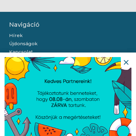
Navigáció
Hírek
Újdonságok
Kapcsolat
Letöltések
Gyártóink
Információ
Általános szerződési feltételek
Adatkezelési tájékoztató
Hallásvédelmi tájékoztató
Süti (cookie) tájékoztató
Házhozszállítási lehetőségek