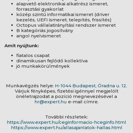
alapvető elektronikai alkatrész ismeret,
forrasztási gyakorlat
közép szintű informatikai ismeret (driver
kezelés, UEFI ismeret, telepítés, frissítés)
Octopus vállalatirányítási rendszer ismeret
B kategóriás jogosítvány
angol nyelvismeret
Amit nyújtunk:
fiatalos csapat
dinamikusan fejlődő kollektíva
jó munkakörülmények
Munkavégzés helye:
H-1044 Budapest, Óradna u. 12.
Várjuk fényképes, fizetési igénnyel megjelölt
önéletrajzodat a pozíció megnevezésével a
hr@expert.hu
e-mail címre.
További részletek:
https://www.expert.hu/ceginformacio-hceginfo.html
https://www.expert.hu/allasajanlatok-hallas.html