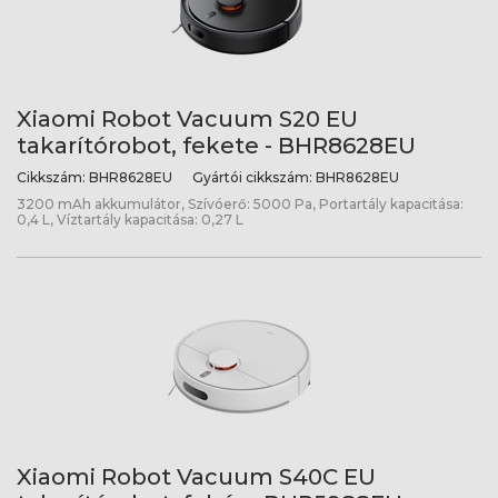
Xiaomi Robot Vacuum S20 EU
takarítórobot, fekete - BHR8628EU
Cikkszám:
BHR8628EU
Gyártói cikkszám:
BHR8628EU
3200 mAh akkumulátor, Szívóerő: 5000 Pa, Portartály kapacitása:
0,4 L, Víztartály kapacitása: 0,27 L
Xiaomi Robot Vacuum S40C EU