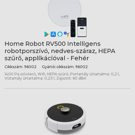
Home Robot RV500 Intelligens
robotporszívó, nedves-száraz, HEPA
szűrő, applikációval - Fehér
Cikkszám:
96002
Gyártói cikkszám:
96002
1400 Pa szívóerő, Wifi, HEPA szűrő, Portartály űrtartalma: 0,2 l,
Víztartály űrtartalma: 0,23 l, Zajszint: 60 dBA