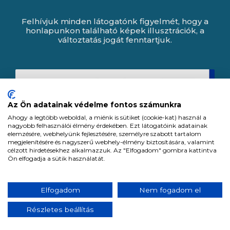
Felhívjuk minden látogatónk figyelmét, hogy a
honlapunkon található képek illusztrációk, a
változtatás jogát fenntartjuk.
Az Ön adatainak védelme fontos számunkra
Ahogy a legtöbb weboldal, a miénk is sütiket (cookie-kat) használ a
nagyobb felhasználói élmény érdekében. Ezt látogatóink adatainak
elemzésére, webhelyünk fejlesztésére, személyre szabott tartalom
megjelenítésére és nagyszerű webhely-élmény biztosítására, valamint
célzott hirdetésekhez alkalmazzuk. Az "Elfogadom" gombra kattintva
Ön elfogadja a sütik használatát.
Expert Zrt. © 1991 -
2026
.
Elfogadom
Nem fogadom el
Minden jog fenntartva. All rights reserved.
Részletes beállítás
Tervezte és készítette:
Vision-Software, az Octopus 8 ERP forgalmazója.