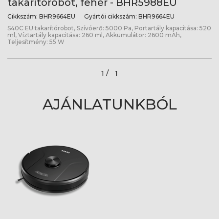
takarítórobot, fehér - BHR5988EU
Cikkszám:
BHR9664EU
Gyártói cikkszám:
BHR9664EU
S40C EU takarítórobot, Szívóerő: 5000 Pa, Portartály kapacitása: 520
ml, Víztartály kapacitása: 260 ml, Akkumulátor: 2600 mAh,
Teljesítmény: 55 W
1 /
1
AJÁNLATUNKBÓL