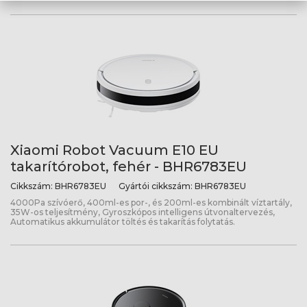
Xiaomi Robot Vacuum E10 EU
takarítórobot, fehér - BHR6783EU
Cikkszám:
BHR6783EU
Gyártói cikkszám:
BHR6783EU
4000Pa szívóerő, 400ml-es por-, és 200ml-es kombinált víztartály,
35W-os teljesítmény, Gyroszkópos intelligens útvonaltervezés,
Automatikus akkumulátor töltés és takarítás folytatás.