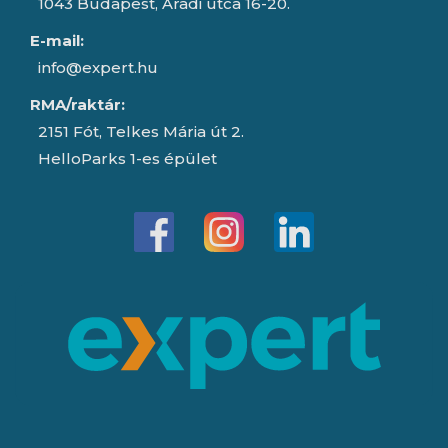
1043 Budapest, Aradi utca 16-20.
E-mail:
info@expert.hu
RMA/raktár:
2151 Fót, Telkes Mária út 2.
HelloParks 1-es épület