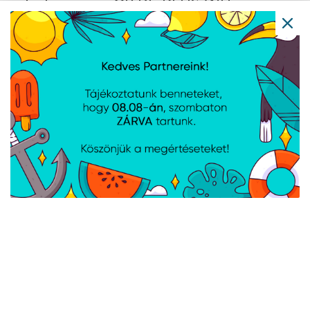
robotporszívó Q7-BF-PLUS-WH
Cikkszám:
Q7BFPLUSWH
Gyártói cikkszám:
Q7-BF-PLUS-WH
8,000 Pa szívóteljesítmény, 3 szintes állítható vízáramlás, LiDAR
navigáció, HyperForce technológia, Dual Anti-Tangle rendszer, 0,46
l porgyűjtő kapacitás, 0,27 l víztartály, akkumulátor kapacitása 3200
mAh, 150 perc működési idő, 4,5 óra töltési idő
TESLA okos lézeres robotporszívó,
AI200
Cikkszám:
TSL-VC-AI200
Gyártói cikkszám:
TSL-VC-AI200
Feltérképezés és lézeres navigáció, Erőteljes és kitartó, Felmosás
funkció, Wi-Fi és csatlakozás, Munkaidő töltésenként: 130 perc,
Töltési idő: 5-6 h, Szívóerő: 3000 Pa