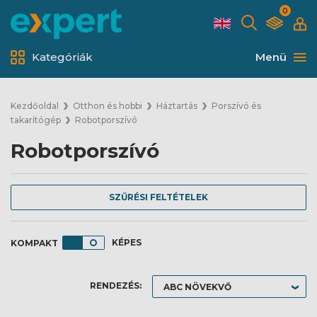
0
Kategóriák
Menü
Kezdőoldal
Otthon és hobbi
Háztartás
Porszívó és
takarítógép
Robotporszívó
Robotporszívó
SZŰRÉSI FELTÉTELEK
KÉPES
RENDEZÉS: