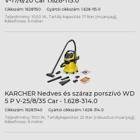
V-17/6/20 Car 1.628-115.0
Cikkszám:
16281150
Gyártói cikkszám:
1.628-115.0
Teljesítmény: 1000 W, Tartály kapacitás: 17 liter (műanyag),
Kábelhossz: 6 méter
KARCHER Nedves és száraz porszívó WD
5 P V-25/8/35 Car - 1.628-314.0
Cikkszám:
16283140
Gyártói cikkszám:
1.628-314.0
Teljesítmény: 1100 W, Tartálykapacitás: 25 liter (robusztus műanyag),
Kábelhossz: 8 méter