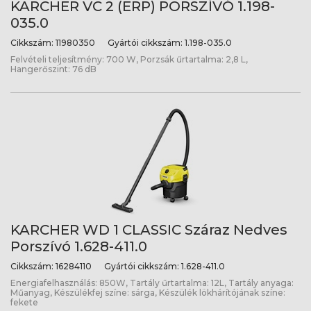
KARCHER VC 2 (ERP) PORSZÍVÓ 1.198-
035.0
Cikkszám:
11980350
Gyártói cikkszám:
1.198-035.0
Felvételi teljesítmény: 700 W, Porzsák űrtartalma: 2,8 L,
Hangerőszint: 76 dB
KARCHER WD 1 CLASSIC Száraz Nedves
Porszívó 1.628-411.0
Cikkszám:
16284110
Gyártói cikkszám:
1.628-411.0
Energiafelhasználás: 850W, Tartály űrtartalma: 12L, Tartály anyaga:
Műanyag, Készülékfej színe: sárga, Készülék lökhárítójának színe:
fekete