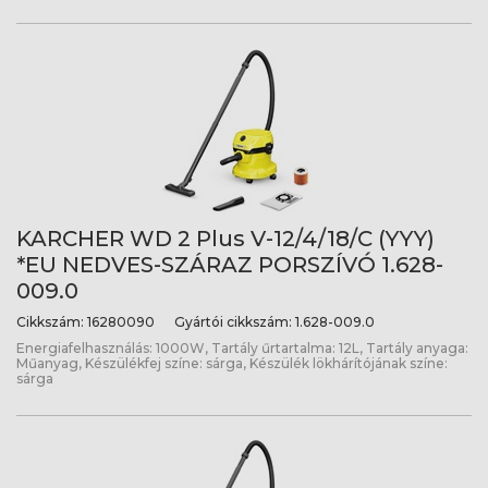
KARCHER WD 2 Plus V-12/4/18/C (YYY)
*EU NEDVES-SZÁRAZ PORSZÍVÓ 1.628-
009.0
Cikkszám:
16280090
Gyártói cikkszám:
1.628-009.0
Energiafelhasználás: 1000W, Tartály űrtartalma: 12L, Tartály anyaga:
Műanyag, Készülékfej színe: sárga, Készülék lökhárítójának színe:
sárga