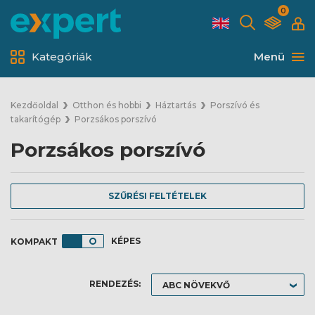
0
Kategóriák
Menü
Kezdőoldal
Otthon és hobbi
Háztartás
Porszívó és
takarítógép
Porzsákos porszívó
Porzsákos porszívó
SZŰRÉSI FELTÉTELEK
KÉPES
RENDEZÉS: