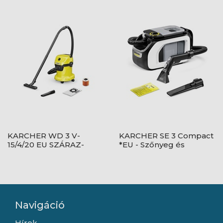
kárpittisztító 450 W -
NEDVES-SZÁRAZ
1.081-410.0
PORSZÍVÓ 1.628-009.0
KARCHER WD 3 V-
KARCHER SE 3 Compact
15/4/20 EU SZÁRAZ-
*EU - Szőnyeg és
NEDVES PORSZÍVÓ
kárpittisztító 1.081-530.0
1.628-104.0
Navigáció
Hírek