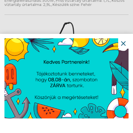
Energiafelhasználás: 500W, Friss víztartály űrtartalma: 1,7L, Koszos
víztartály űrtartalma: 2,9L, Készülék színe: Fehér
KARCHER SE 4 *EU - Szőnyeg és
kárpittisztító - 1.081-150.0
Cikkszám:
10811500
Gyártói cikkszám:
1.081-150.0
1000 W, Tápkábel hossza 6 méter, Tartálykapacitás (Friss /
Szennyezett víz): 4 liter