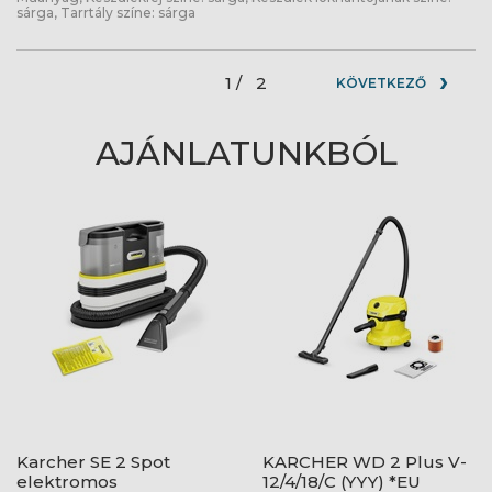
sárga, Tarrtály színe: sárga
1 /
2
KÖVETKEZŐ
AJÁNLATUNKBÓL
Karcher SE 2 Spot
KARCHER WD 2 Plus V-
elektromos
12/4/18/C (YYY) *EU