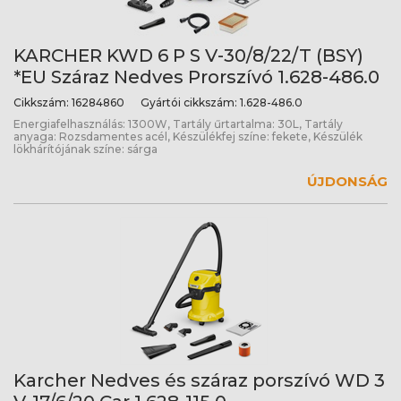
KARCHER KWD 6 P S V-30/8/22/T (BSY)
*EU Száraz Nedves Prorszívó 1.628-486.0
Cikkszám:
16284860
Gyártói cikkszám:
1.628-486.0
Energiafelhasználás: 1300W, Tartály űrtartalma: 30L, Tartály
anyaga: Rozsdamentes acél, Készülékfej színe: fekete, Készülék
lökhárítójának színe: sárga
ÚJDONSÁG
Karcher Nedves és száraz porszívó WD 3