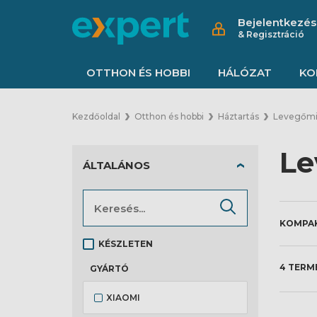
Bejelentkezés
& Regisztráció
OTTHON ÉS HOBBI
HÁLÓZAT
KO
Kezdőoldal
Otthon és hobbi
Háztartás
Levegőmin
Le
ÁLTALÁNOS
KÉSZLETEN
4 TERM
GYÁRTÓ
XIAOMI