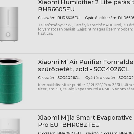
Xiaomi Humidifier 2 Lite párásít
BHR6605EU
Cikkszám:
BHR6605EU
Gyártói cikkszám:
BHR660
Teljesítmény:23W, Tartály kapacitás: 4000ml, 30 ór
folyamatosan párásít, Zajszint magas üzemmódban:
tisztítás.
Xiaomi Mi Air Purifier Formald
szűrőbetét, zöld - SCG4026GL
Cikkszám:
SCG4026GL
Gyártói cikkszám:
SCG402
Kompatibilis: Mi air purifier 2/ 2H/2S/ Pro/ 3/ 3H, Ultr
filter, ami 99,3%-áig képes szűrni a PM0.3 finom ré
Xiaomi Mijia Smart Evaporative
Pro EU -BHR082TEU
Cikkszám:
BHR082TEU
Gyártói cikkszám:
BHR08