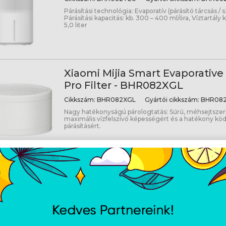
Párásítási technológia: Evaporatív (párásító tárcsás /
Párásítási kapacitás: kb. 300 – 400 ml/óra, Víztartály k
5,0 liter
Xiaomi Mijia Smart Evaporative
Pro Filter - BHR082XGL
Cikkszám:
BHR082XGL
Gyártói cikkszám:
BHR082
Nagy hatékonyságú párologtatás: Sűrű, méhsejtszerk
maximális vízfelszívó képességért és a hatékony k
párásításért.