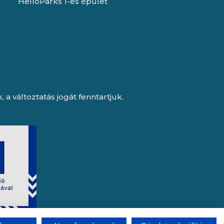
HelloParks 1-es épület
a változtatás jogát fenntartjuk.