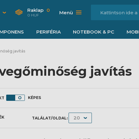
Raklap
0
Menü
0 HUF
MPONENS
PERIFÉRIA
NOTEBOOK & PC
MOBI
őség javítás
vegőminőség javítás
KÉPES
ÉK
TALÁLAT/OLDAL: