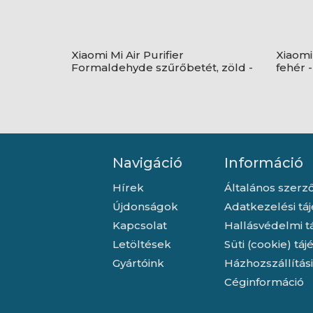
Xiaomi Mi Air Purifier
Xiaomi 
Formaldehyde szűrőbetét, zöld -
fehér
SCG4026GL
Navigáció
Információ
Hírek
Általános szerző
Újdonságok
Adatkezelési tá
Kapcsolat
Hallásvédelmi t
Letöltések
Süti (cookie) tá
Gyártóink
Házhozszállítás
Céginformáció