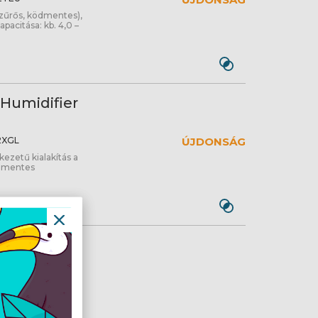
 szűrős, ködmentes),
apacitása: kb. 4,0 –
 Humidifier
XGL
ÚJDONSÁG
ezetű kialakítás a
ödmentes