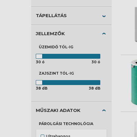
TÁPELLÁTÁS
JELLEMZŐK
ÜZEMIDŐ
TÓL-IG
30 ó
30 ó
ZAJSZINT
TÓL-IG
38 dB
38 dB
MŰSZAKI ADATOK
PÁROLGÁSI TECHNOLÓGIA
Ultrahangos