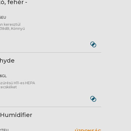
ó, fehér -
5EU
án keresztül
 38dB, Könnyű
ehyde
6GL
a szűrésű H11-es HEPA
szecskéket
 Humidifier
2TEU
ÚJDONSÁG