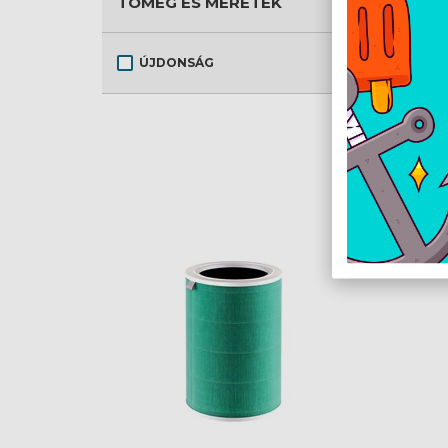
TÖMEG ÉS MÉRETEK
ÚJDONSÁG