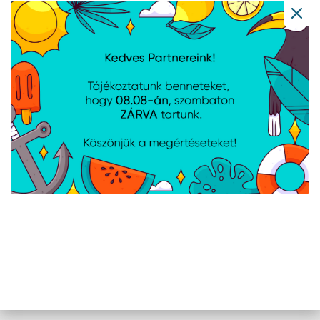
Cikkszám:
21QE008AHV_R01
Gyártói cikkszám:
21QE008AHV
16" WUXGA, Intel® Core™ Ultra 7 255U, 32GB, 1TB SSD, Intel®
Graphics, Windows® 11 Professional, háttérvilágítású billentyűzet
1 /
1
AJÁNLATUNKBÓL