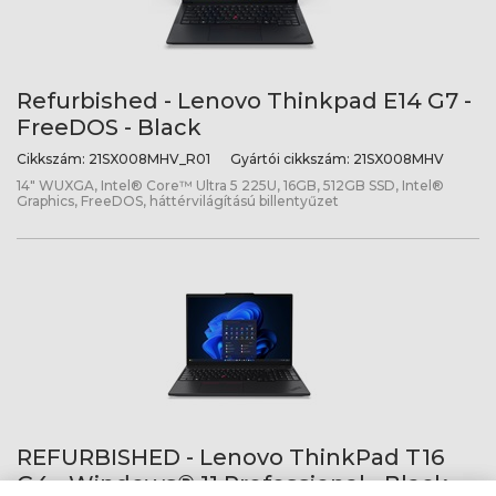
Refurbished - Lenovo Thinkpad E14 G7 -
FreeDOS - Black
Cikkszám:
21SX008MHV_R01
Gyártói cikkszám:
21SX008MHV
14" WUXGA, Intel® Core™ Ultra 5 225U, 16GB, 512GB SSD, Intel®
Graphics, FreeDOS, háttérvilágítású billentyűzet
REFURBISHED - Lenovo ThinkPad T16
G4 - Windows® 11 Professional - Black