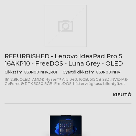
REFURBISHED - Lenovo IdeaPad Pro 5
16AKP10 - FreeDOS - Luna Grey - OLED
Cikkszám:
83JN001NHV_R01
Gyártói cikkszám:
83JN001NHV
16" 2,8K OLED, AMD® Ryzen™ AI 5 340, 16GB, 512GB SSD, NVIDIA®
GeForce® RTX 5050 8GB, FreeDOS, háttérvilágítású billentyűzet
KIFUTÓ