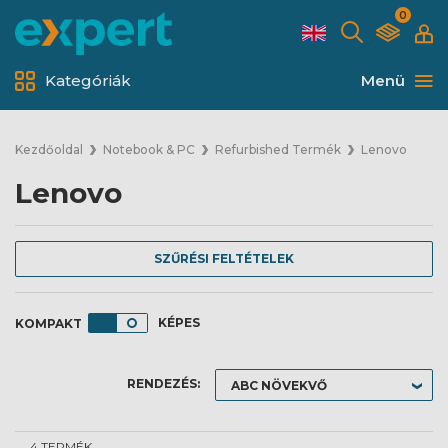
0
Kategóriák
Menü
Kezdőoldal
Notebook & PC
Refurbished Termék
Lenovo
Lenovo
SZŰRÉSI FELTÉTELEK
KÉPES
RENDEZÉS:
4 TERMÉK