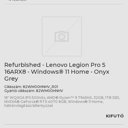
Refurbished - Lenovo Legion Pro 5
16ARX8 - Windows® 11 Home - Onyx
Grey
Cikkszám:
82WM00HNHV_R01
Gyártói cikkszám:
82WM00HNHV
16" WQXGA IPS 500nits, AMD® Ryzen™ 9 7945HX, 32GB, 1TB SSD,
NVIDIA® GeForce® RTX 4070 8GB, Windows® 11 Home,
háttérvilágítású billentyűzet
KIFUTÓ