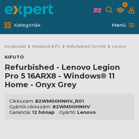
0
Kategóriák
Menü
Kezdőoldal
Notebook & PC
Refurbished Termék
Lenovo
KIFUTÓ
Refurbished - Lenovo Legion
Pro 5 16ARX8 - Windows® 11
Home - Onyx Grey
Cikkszám:
82WM00HNHV_R01
Gyártói cikkszám:
82WM00HNHV
Garancia:
12 hónap
Gyártó:
Lenovo