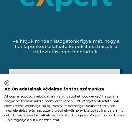
Felhívjuk minden látogatónk figyelmét, hogy a
honlapunkon található képek illusztrációk, a
változtatás jogát fenntartjuk.
Az Ön adatainak védelme fontos számunkra
Ahogy a legtöbb weboldal, a miénk is sütiket (cookie-kat) használ a
nagyobb felhasználói élmény érdekében. Ezt látogatóink adatainak
elemzésére, webhelyünk fejlesztésére, személyre szabott tartalom
megjelenítésére és nagyszerű webhely-élmény biztosítására, valamint
célzott hirdetésekhez alkalmazzuk. Az "Elfogadom" gombra kattintva
Ön elfogadja a sütik használatát.