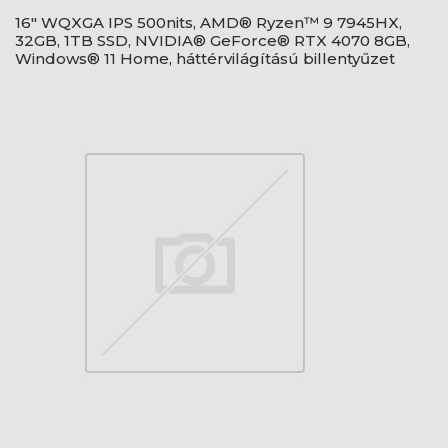
16" WQXGA IPS 500nits, AMD® Ryzen™ 9 7945HX,
32GB, 1TB SSD, NVIDIA® GeForce® RTX 4070 8GB,
Windows® 11 Home, háttérvilágítású billentyűzet