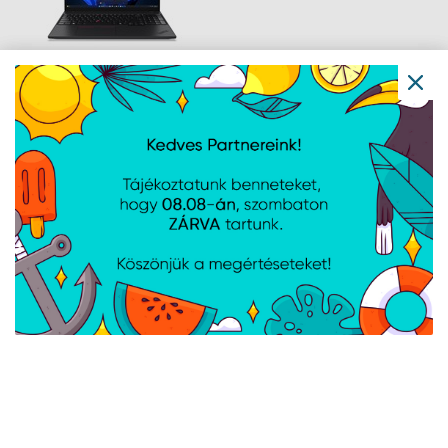
REFURBISHED - Lenovo
ThinkPad T16 G4 -
Windows® 11
Professional - Black
Navigáció
Hírek
Újdonságok
Kapcsolat
Letöltések
Gyártóink