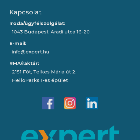
Kapcsolat
Iroda/ügyfélszolgálat:
1043 Budapest, Aradi utca 16-20.
E-mail:
info@expert.hu
RMA/raktár:
2151 Fót, Telkes Mária út 2.
HelloParks 1-es épület