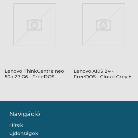
Lenovo ThinkCentre neo
Lenovo A105 24 -
50a 27 G6 - FreeDOS -
FreeDOS - Cloud Grey +
Luna Grey + USB egér és
USB Calliope
billentyűzet
billentyűzet és egér
Navigáció
Hírek
Újdonságok