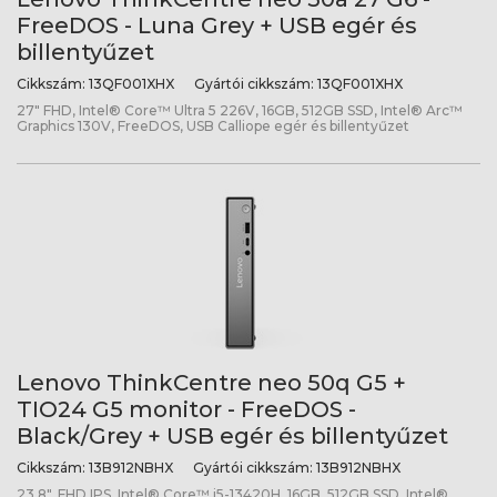
FreeDOS - Luna Grey + USB egér és
billentyűzet
Cikkszám:
13QF001XHX
Gyártói cikkszám:
13QF001XHX
27" FHD, Intel® Core™ Ultra 5 226V, 16GB, 512GB SSD, Intel® Arc™
Graphics 130V, FreeDOS, USB Calliope egér és billentyűzet
Lenovo ThinkCentre neo 50q G5 +
TIO24 G5 monitor - FreeDOS -
Black/Grey + USB egér és billentyűzet
Cikkszám:
13B912NBHX
Gyártói cikkszám:
13B912NBHX
23,8", FHD IPS, Intel® Core™ i5-13420H, 16GB, 512GB SSD, Intel®