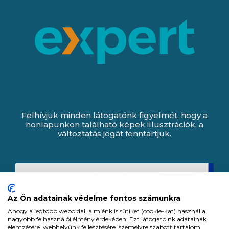
Felhívjuk minden látogatónk figyelmét, hogy a
honlapunkon található képek illusztrációk, a
változtatás jogát fenntartjuk.
Az Ön adatainak védelme fontos számunkra
Ahogy a legtöbb weboldal, a miénk is sütiket (cookie-kat) használ a
nagyobb felhasználói élmény érdekében. Ezt látogatóink adatainak
elemzésére, webhelyünk fejlesztésére, személyre szabott tartalom