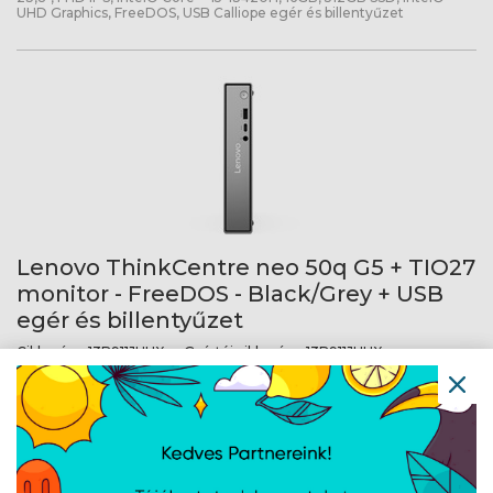
UHD Graphics, FreeDOS, USB Calliope egér és billentyűzet
Lenovo ThinkCentre neo 50q G5 + TIO27
monitor - FreeDOS - Black/Grey + USB
egér és billentyűzet
Cikkszám:
13B911JHHX
Gyártói cikkszám:
13B911JHHX
27", QHD IPS, Intel® Core™ i5-13420H, 16GB, 512GB SSD, Intel® UHD
Graphics, FreeDOS, USB Calliope egér és billentyűzet