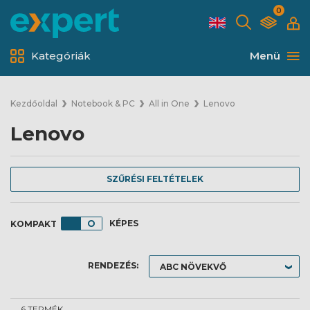
0
Kategóriák
Menü
Kezdőoldal
Notebook & PC
All in One
Lenovo
Lenovo
SZŰRÉSI FELTÉTELEK
KÉPES
RENDEZÉS:
6 TERMÉK