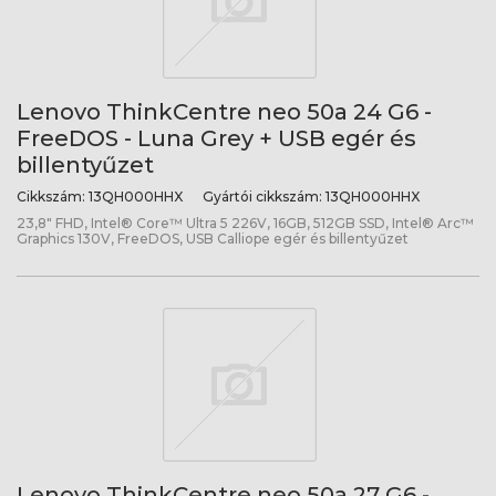
Lenovo ThinkCentre neo 50a 24 G6 -
FreeDOS - Luna Grey + USB egér és
billentyűzet
Cikkszám:
13QH000HHX
Gyártói cikkszám:
13QH000HHX
23,8" FHD, Intel® Core™ Ultra 5 226V, 16GB, 512GB SSD, Intel® Arc™
Graphics 130V, FreeDOS, USB Calliope egér és billentyűzet
Lenovo ThinkCentre neo 50a 27 G6 -