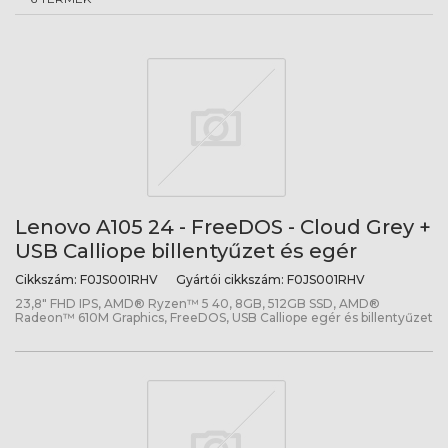
Lenovo A105 24 - FreeDOS - Cloud Grey +
USB Calliope billentyűzet és egér
Cikkszám:
F0JS001RHV
Gyártói cikkszám:
F0JS001RHV
23,8" FHD IPS, AMD® Ryzen™ 5 40, 8GB, 512GB SSD, AMD®
Radeon™ 610M Graphics, FreeDOS, USB Calliope egér és billentyűzet