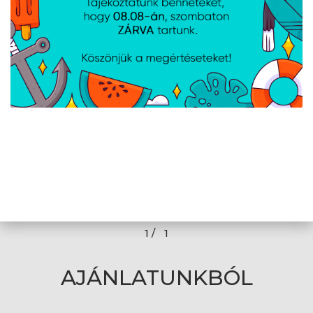
Lenovo ThinkCentre neo 55q G6 + TIO24
G5 monitor - FreeDOS - Black + USB
egér és billentyűzet
Cikkszám:
13GN12NBHX
Gyártói cikkszám:
13GN12NBHX
23,8 ", FHD IPS, AMD® Ryzen™ 5 220, 16GB, 512GB SSD, AMD®
Radeon™ 740M Graphics, FreeDOS, USB Calliope egér és
billentyűzet
1 /
1
AJÁNLATUNKBÓL