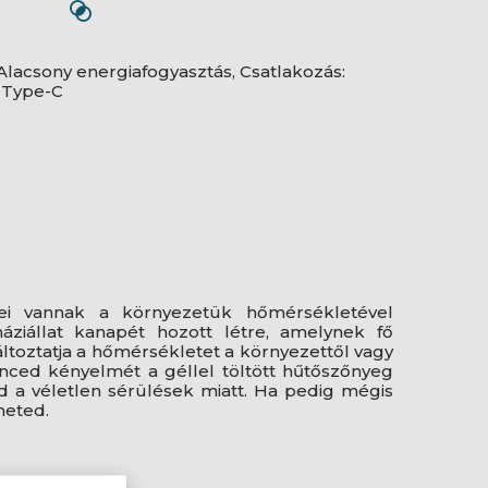
Alacsony energiafogyasztás, Csatlakozás:
B Type-C
ei vannak a környezetük hőmérsékletével
ziállat kanapét hozott létre, amelynek fő
ltoztatja a hőmérsékletet a környezettől vagy
nced kényelmét a géllel töltött hűtőszőnyeg
od a véletlen sérülések miatt. Ha pedig mégis
heted.