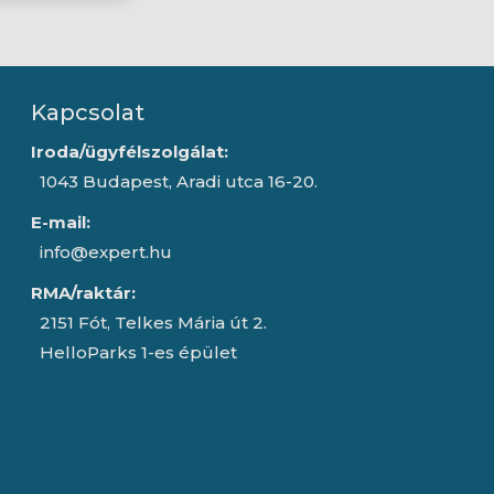
Kapcsolat
Iroda/ügyfélszolgálat:
1043 Budapest, Aradi utca 16-20.
E-mail:
info@expert.hu
RMA/raktár:
2151 Fót, Telkes Mária út 2.
HelloParks 1-es épület