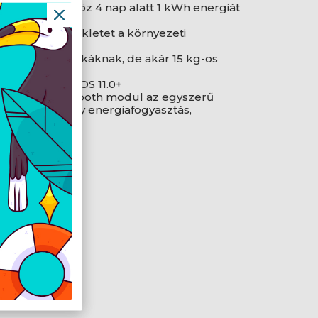
ben az eszköz 4 nap alatt 1 kWh energiát
tja a hőmérsékletet a környezeti
n ideális macskáknak, de akár 15 kg-os
 6.0+, Apple iOS 11.0+
 Wi-Fi és Bluetooth modul az egyszerű
dés, Alacsony energiafogyasztás,
t