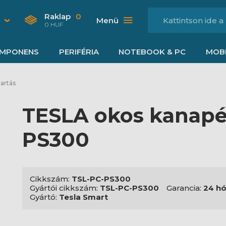
Raklap
0
Menü
0 HUF
MPONENS
PERIFÉRIA
NOTEBOOK & PC
MOBI
tartás
TESLA okos kanapé
PS300
Cikkszám:
TSL-PC-PS300
Gyártói cikkszám:
TSL-PC-PS300
Garancia:
24 h
Gyártó:
Tesla Smart