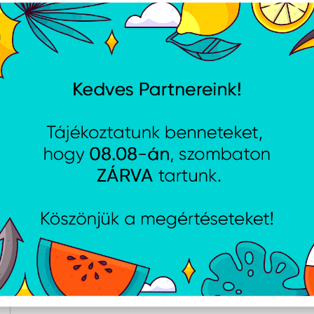
Alacsony energiafogyasztás:
Folyamatos üzem
fogyaszt.
Fűtés és hűtés:
A kanapé automatikusan beállí
hőmérséklet függvényében.
Macskáknak és kistestű kutyáknak:
Különöse
kistestű kutyáknak is.
Mobilalkalmazás TESLA Smart:
Google Android
Funkciók:
Hatékony fűtés és hűtés, Kombinált
csatlakoztathatóság érdekében, Csendes műkö
Kényelmes, Vízálló, karcálló és környezetbará
Műszaki adatok
Csatlakozás: Wi-Fi 2,4 GHz IEEE 802.11b/g/n
Tápcsatlakozó: USB Type-C
Áramellátás: USB 5 V / 3 A
Üzemi hőmérséklet: 0-40 °C
Termék mérete: 43,4 x 43,1 x 29,6 cm
Termék súlya: 3100 g
Termék gyártói oldala