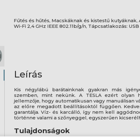
Fűtés és hűtés, Macskáknak és kistestű kutyáknak, 
Wi-Fi 2,4 GHz IEEE 802.11b/g/n, Tápcsatlakozás: US
Leírás
Kis négylábú barátainknak gyakran más igény
szemben, mint nekünk. A TESLA ezért olyan há
jellemzője, hogy automatikusan vagy manuálisan vá
az előre megadott beállításoktól függően. Kedve
garantálja. Víz- és karcálló, így nem kell aggódn
történne valami a szőnyeggel, egyszerűen kicserél
Tulajdonságok