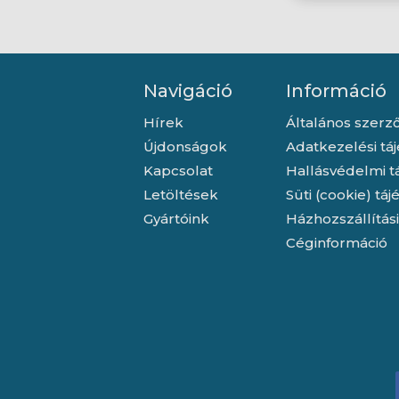
Navigáció
Információ
Hírek
Általános szerző
Újdonságok
Adatkezelési tá
Kapcsolat
Hallásvédelmi t
Letöltések
Süti (cookie) tá
Gyártóink
Házhozszállítás
Céginformáció