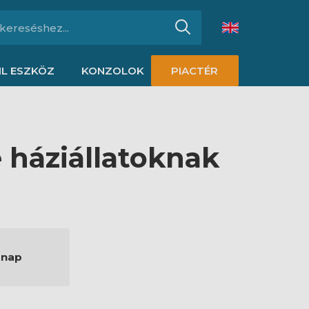
L ESZKÖZ
KONZOLOK
PIACTÉR
 háziállatoknak
ónap