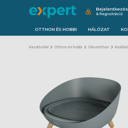
Bejelentkezés
& Regisztráció
OTTHON ÉS HOBBI
HÁLÓZAT
KO
Kezdőoldal
Otthon és hobbi
Okosotthon
Kisállat