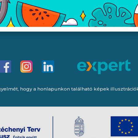
i lehetőségek
Péntek:
8:00 - 15:30
Garancia (P):
8:00 - 13:00
yelmét, hogy a honlapunkon található képek illusztrációk, 