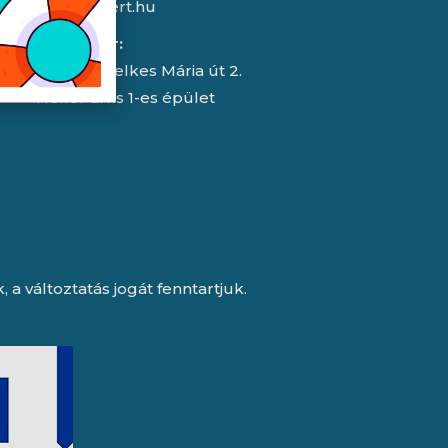
info@expert.hu
RMA/raktár:
2151 Fót, Telkes Mária út 2.
HelloParks 1-es épület
a változtatás jogát fenntartjuk.