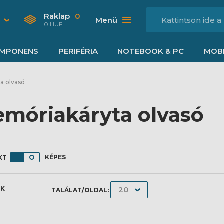
Raklap
0
Menü
0 HUF
MPONENS
PERIFÉRIA
NOTEBOOK & PC
MOBI
a olvasó
móriakáryta olvasó
KÉPES
ÉK
TALÁLAT/OLDAL: