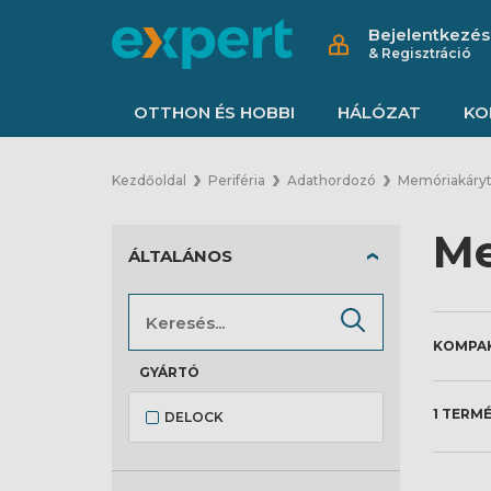
Bejelentkezés
& Regisztráció
OTTHON ÉS HOBBI
HÁLÓZAT
KO
Kezdőoldal
Periféria
Adathordozó
Memóriakáryt
Me
ÁLTALÁNOS
GYÁRTÓ
1 TERM
DELOCK