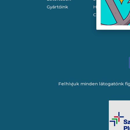
Gyártóink
Házhozszállítás
Céginformáció
Felhívjuk minden látogatónk fig