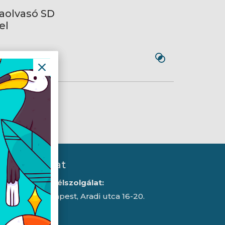
yaolvasó SD
el
Kapcsolat
Iroda/ügyfélszolgálat:
1043 Budapest, Aradi utca 16-20.
E-mail: