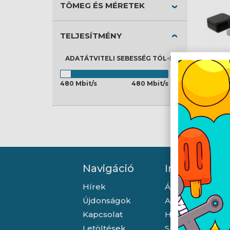
TÖMEG ÉS MÉRETEK
TELJESÍTMÉNY
ADATÁTVITELI SEBESSÉG
TÓL-IG
480 Mbit/s
480 Mbit/s
Navigáció
Információ
Hírek
Általános szerző
Újdonságok
Adatkezelési tá
Kapcsolat
Hallásvédelmi t
Letöltések
Süti (cookie) tá