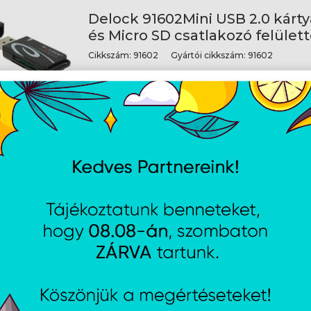
Delock 91602Mini USB 2.0 kárt
és Micro SD csatlakozó felülett
Cikkszám:
91602
Gyártói cikkszám:
91602
Nyitvatartás
dési feltételek
Hétfő:
8:00 - 16:30
jékoztató
Kedd:
8:00 - 16:30
ájékoztató
Szerda:
8:00 - 16:30
jékoztató
Csütörtök:
8:00 - 16:30