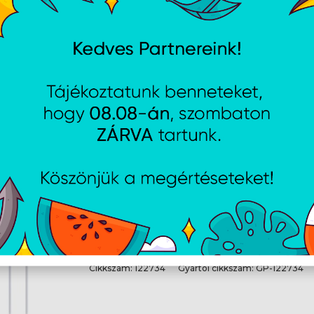
Cikkszám:
38356
Gyártói cikkszám:
GP-38356
Gigapack kábel USB Type-A – M
80 cm, fekete
Cikkszám:
14732
Gyártói cikkszám:
GP-14732
Gigapack kábel USB Type-A – 
(8 mm), 100 cm, fehér
Cikkszám:
122734
Gyártói cikkszám:
GP-122734