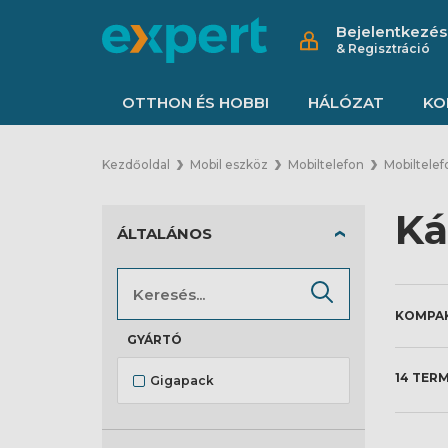
Bejelentkezés
& Regisztráció
OTTHON ÉS HOBBI
HÁLÓZAT
KO
Kezdőoldal
Mobil eszköz
Mobiltelefon
Mobiltelef
Ká
ÁLTALÁNOS
GYÁRTÓ
14 TER
Gigapack