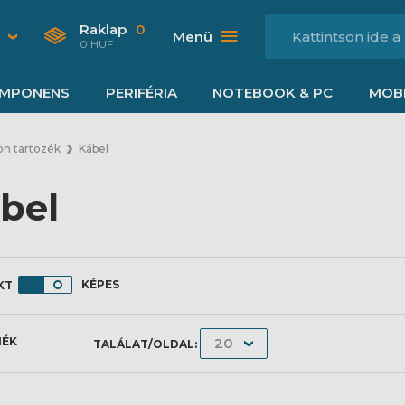
Raklap
0
Menü
0 HUF
MPONENS
PERIFÉRIA
NOTEBOOK & PC
MOBI
on tartozék
Kábel
bel
KÉPES
MÉK
TALÁLAT/OLDAL: