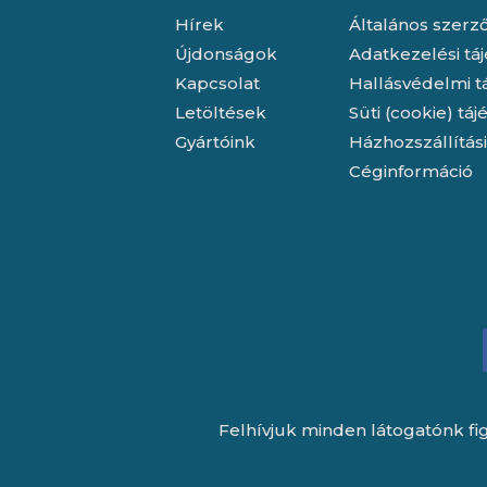
Hírek
Általános szerző
Újdonságok
Adatkezelési tá
Kapcsolat
Hallásvédelmi t
Letöltések
Süti (cookie) tá
Gyártóink
Házhozszállítás
Céginformáció
Felhívjuk minden látogatónk fig