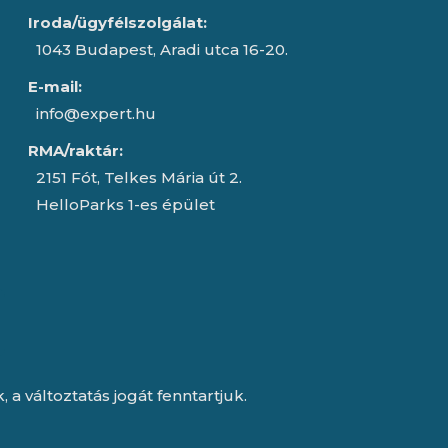
Iroda/ügyfélszolgálat:
1043 Budapest, Aradi utca 16-20.
E-mail:
info@expert.hu
RMA/raktár:
2151 Fót, Telkes Mária út 2.
HelloParks 1-es épület
a változtatás jogát fenntartjuk.