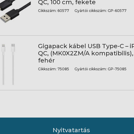
QC, 100 cm, fekete
Cikkszám:
60577
Gyártói cikkszám:
GP-60577
Gigapack kábel USB Type-C – i
QC, (MK0X2ZM/A kompatibilis),
fehér
Cikkszám:
75085
Gyártói cikkszám:
GP-75085
Nyitvatartás