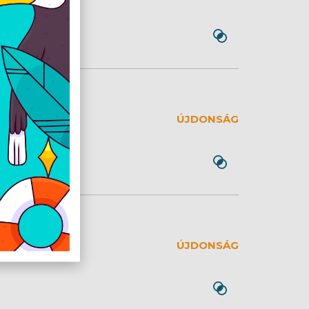
icro USB,
ÚJDONSÁG
USB Type-C
ÚJDONSÁG