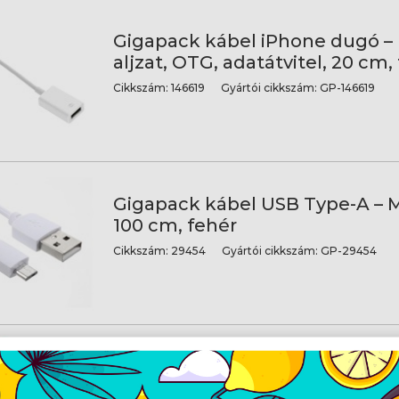
Gigapack kábel iPhone dugó –
aljzat, OTG, adatátvitel, 20 cm,
Cikkszám:
146619
Gyártói cikkszám:
GP-146619
Gigapack kábel USB Type-A – M
100 cm, fehér
Cikkszám:
29454
Gyártói cikkszám:
GP-29454
Gigapack kábel USB Type-A – M
200 cm, fekete