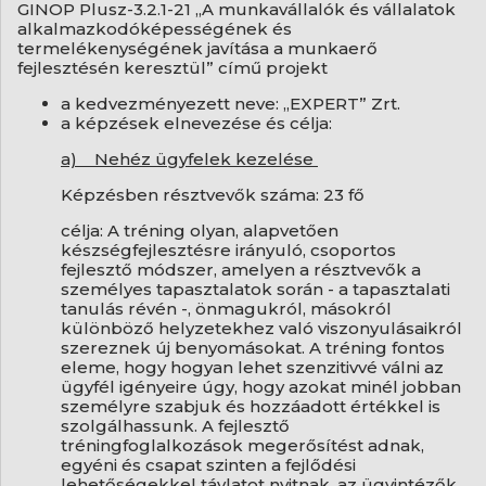
GINOP Plusz-3.2.1-21 „A munkavállalók és vállalatok
alkalmazkodóképességének és
termelékenységének javítása a munkaerő
fejlesztésén keresztül” című projekt
a kedvezményezett neve: „EXPERT” Zrt.
a képzések elnevezése és célja:
a) Nehéz ügyfelek kezelése
Képzésben résztvevők száma: 23 fő
célja: A tréning olyan, alapvetően
készségfejlesztésre irányuló, csoportos
fejlesztő módszer, amelyen a résztvevők a
személyes tapasztalatok során - a tapasztalati
tanulás révén -, önmagukról, másokról
különböző helyzetekhez való viszonyulásaikról
szereznek új benyomásokat. A tréning fontos
eleme, hogy hogyan lehet szenzitivvé válni az
ügyfél igényeire úgy, hogy azokat minél jobban
személyre szabjuk és hozzáadott értékkel is
szolgálhassunk. A fejlesztő
tréningfoglalkozások megerősítést adnak,
egyéni és csapat szinten a fejlődési
lehetőségekkel távlatot nyitnak, az ügyintézők