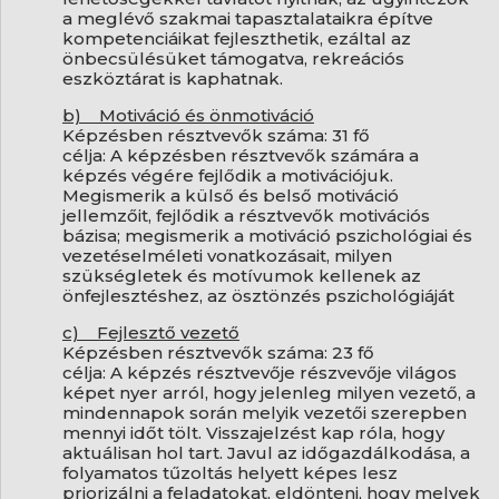
a meglévő szakmai tapasztalataikra építve
kompetenciáikat fejleszthetik, ezáltal az
önbecsülésüket támogatva, rekreációs
eszköztárat is kaphatnak.
b) Motiváció és önmotiváció
Képzésben résztvevők száma: 31 fő
célja: A képzésben résztvevők számára a
képzés végére fejlődik a motivációjuk.
Megismerik a külső és belső motiváció
jellemzőit, fejlődik a résztvevők motivációs
bázisa; megismerik a motiváció pszichológiai és
vezetéselméleti vonatkozásait, milyen
szükségletek és motívumok kellenek az
önfejlesztéshez, az ösztönzés pszichológiáját
c) Fejlesztő vezető
Képzésben résztvevők száma: 23 fő
célja: A képzés résztvevője részvevője világos
képet nyer arról, hogy jelenleg milyen vezető, a
mindennapok során melyik vezetői szerepben
mennyi időt tölt. Visszajelzést kap róla, hogy
aktuálisan hol tart. Javul az időgazdálkodása, a
folyamatos tűzoltás helyett képes lesz
priorizálni a feladatokat, eldönteni, hogy melyek