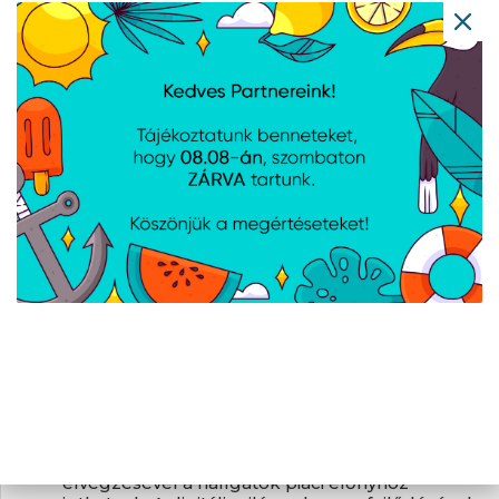
alapképzéseket melyek szükségesek a
másokkal való kommunikáció során felmerülő
nehézségek hatékony kezeléséhez.
g) Együttműködésfejlesztés
Képzésben résztvevők száma: 59 fő
Célja: A résztvevők közötti harmonikus
kapcsolat és jó hangulatú együttműködés
elősegítése, nyitott, rugalmas, elfogadó
szemlélet kialakítása.
Bemutatása: a résztvevők közötti harmonikus
kapcsolat és jó hangulatú együttműködés
elősegítése, nyitott, rugalmas, elfogadó
szemlélet kialakítása és az adott csapaton
belüli jó kommunikáció kialakítása
h) Haladó Office informatika program - Word,
Excel, PowerPoint
Képzésben résztvevők száma: 51 fő
célja: A haladó számítógépes ismeretek
tanfolyam elvégzése számos előnnyel jár,
amelyek jelentős mértékben hozzájárulhatnak
személyes és szakmai fejlődéshez. A képzés
elvégzésével a hallgatók piaci előnyhöz