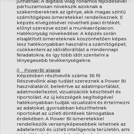
juthatnak: A digitális világ rohamos fejlődésével
párhuzamosan növekszik azoknak a
szakembereknek az igénye, akik magas szintű
számítógépes ismeretekkel rendelkeznek. E
képzés elvégzésével növelheti piaci értékét,
előnyt szerezve ezzel a munkaerőpiacon.
Hatékonyság növekedése: A képzés során
elsajátított ismereteknek köszönhetően képes
lesz hatékonyabban használni a számítógépet,
csökkenteni az időráfordítást a mindennapi
feladatokra, és így több időt szentelni a
lényegesebb tevékenységekre.
i) PowerBI alapjai
Képzésben résztvevők száma: 36 fő
Részvevőink alap tudást szereznek a Power BI
használatáról, beleértve az adatimportálást,
adatmodellezést, vizualizációk készítését és
riportolást. Az új készségek segítségével
hatékonyabban tudják vizualizálni és értelmezni
az adatokat, gyorsabban készíthetnek
riportokat az üzleti döntések támogatása
érdekében. A Power BI ismeretekkel
rendelkezők versenyképesebbek lehetnek az
adatelemző és üzleti intelligencia területén, ami