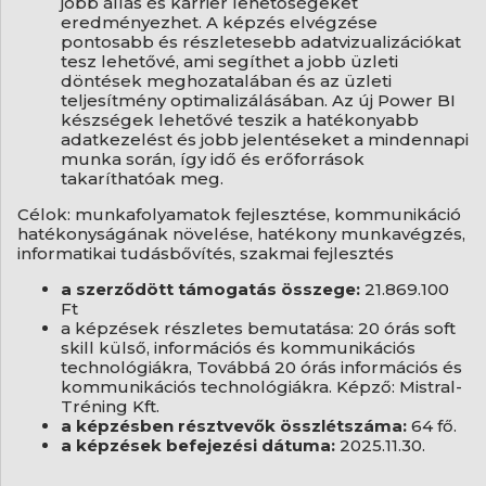
jobb állás és karrier lehetőségeket
eredményezhet. A képzés elvégzése
pontosabb és részletesebb adatvizualizációkat
tesz lehetővé, ami segíthet a jobb üzleti
döntések meghozatalában és az üzleti
teljesítmény optimalizálásában. Az új Power BI
készségek lehetővé teszik a hatékonyabb
adatkezelést és jobb jelentéseket a mindennapi
munka során, így idő és erőforrások
takaríthatóak meg.
Célok: munkafolyamatok fejlesztése, kommunikáció
hatékonyságának növelése, hatékony munkavégzés,
informatikai tudásbővítés, szakmai fejlesztés
a szerződött támogatás összege:
21.869.100
Ft
a képzések részletes bemutatása: 20 órás soft
skill külső, információs és kommunikációs
technológiákra, Továbbá 20 órás információs és
kommunikációs technológiákra. Képző: Mistral-
Tréning Kft.
a képzésben résztvevők összlétszáma:
64 fő.
a képzések befejezési dátuma:
2025.11.30.
______________________________________________________