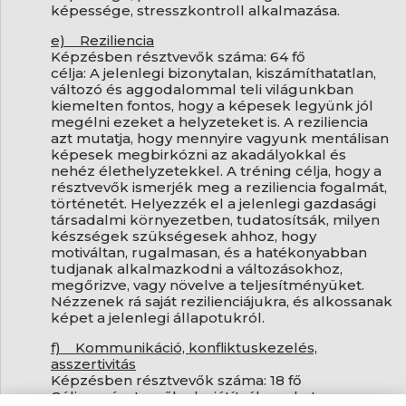
képessége, stresszkontroll alkalmazása.
e) Reziliencia
Képzésben résztvevők száma: 64 fő
célja: A jelenlegi bizonytalan, kiszámíthatatlan,
változó és aggodalommal teli világunkban
kiemelten fontos, hogy a képesek legyünk jól
megélni ezeket a helyzeteket is. A reziliencia
azt mutatja, hogy mennyire vagyunk mentálisan
képesek megbirkózni az akadályokkal és
nehéz élethelyzetekkel. A tréning célja, hogy a
résztvevők ismerjék meg a reziliencia fogalmát,
történetét. Helyezzék el a jelenlegi gazdasági
társadalmi környezetben, tudatosítsák, milyen
készségek szükségesek ahhoz, hogy
motiváltan, rugalmasan, és a hatékonyabban
tudjanak alkalmazkodni a változásokhoz,
megőrizve, vagy növelve a teljesítményüket.
Nézzenek rá saját rezilienciájukra, és alkossanak
képet a jelenlegi állapotukról.
f) Kommunikáció, konfliktuskezelés,
asszertivitás
Képzésben résztvevők száma: 18 fő
Célja: a résztvevők elsajátítsák azokat az