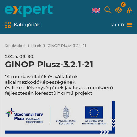
0
Kategóriák
Menü
Kezdőoldal
Hírek
GINOP Plusz-3.2.1-21
2024. 09. 30.
GINOP Plusz-3.2.1-21
"A munkavállalók és vállalatok
alkalmazkodóképességének
és termelékenységének javítása a munkaerő
fejlesztésén keresztül" című projekt