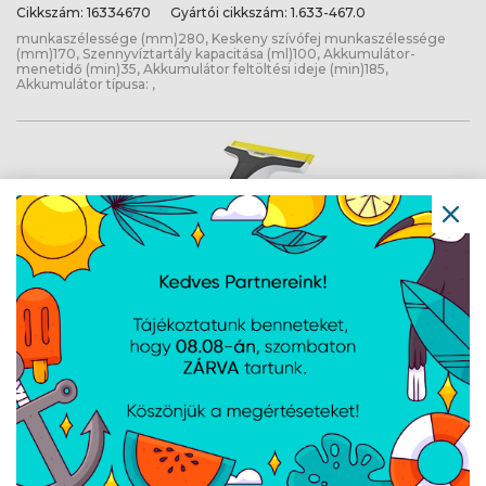
Cikkszám:
16334670
Gyártói cikkszám:
1.633-467.0
munkaszélessége (mm)280, Keskeny szívófej munkaszélessége
(mm)170, Szennyvíztartály kapacitása (ml)100, Akkumulátor-
menetidő (min)35, Akkumulátor feltöltési ideje (min)185,
Akkumulátor típusa: ,
KARCHER WV 6 Bath Edition *EU 1.633-
750.0
Cikkszám:
16337500
Gyártói cikkszám:
1.633-750.0
Szennyvíztartály kapacitása: 150ml, Üzemidő: 100 min, Akkumulátor
feltöltési ideje: 170 min, Akkumulátor típusa: Lítium-ion, Tisztítási
teljesítmény akkumulátortöltésenként: Kb. 300 m2 = 100 ablak