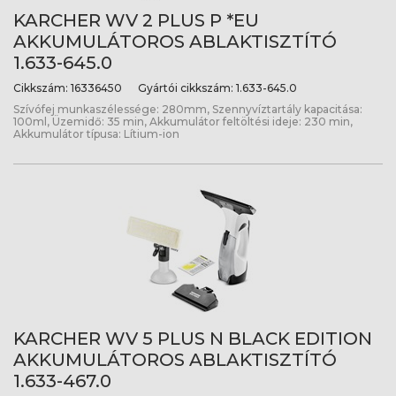
KARCHER WV 2 PLUS P *EU
AKKUMULÁTOROS ABLAKTISZTÍTÓ
1.633-645.0
Cikkszám:
16336450
Gyártói cikkszám:
1.633-645.0
Szívófej munkaszélessége: 280mm, Szennyvíztartály kapacitása:
100ml, Üzemidő: 35 min, Akkumulátor feltöltési ideje: 230 min,
Akkumulátor típusa: Lítium-ion
KARCHER WV 5 PLUS N BLACK EDITION
AKKUMULÁTOROS ABLAKTISZTÍTÓ
1.633-467.0