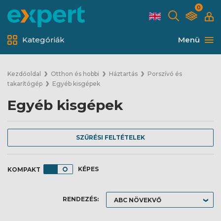
0
Kategóriák
Menü
Kezdőoldal
Otthon és hobbi
Háztartás
Porszívó és
takarítógép
Egyéb kisgépek
Egyéb kisgépek
SZŰRÉSI FELTÉTELEK
KÉPES
RENDEZÉS: