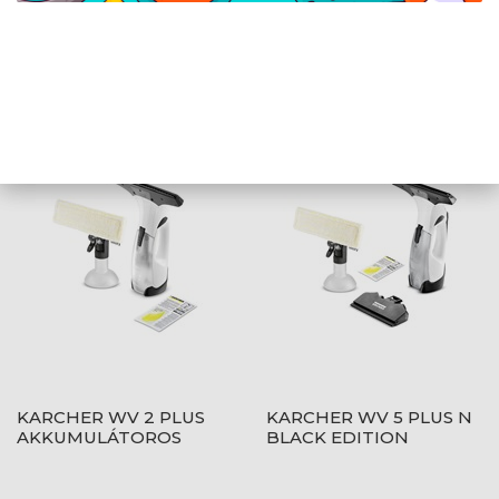
1 /
1
AJÁNLATUNKBÓL
KARCHER WV 2 PLUS
KARCHER WV 5 PLUS N
AKKUMULÁTOROS
BLACK EDITION
ABLAKTISZTÍTÓ 1.633-
AKKUMULÁTOROS
640.0
ABLAKTISZTÍTÓ 1.633-
467.0