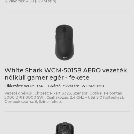
6, Világítás: RGB (16.8 M szín)
White Shark WGM-5015B AERO vezeték
nélküli gamer egér - fekete
Cikkszám:
W029934
Gyártói cikkszám:
WGM-5015B
Vezeték nélküli, Chipset: Pixart 3325, Szenzor: Optikai, Felbontás:
5000 DPI (10000 SW), Csatlakozás: 2.4 GHz + USB 2.0 (töltéshez),
Gombok száma: 6, Színe: fekete