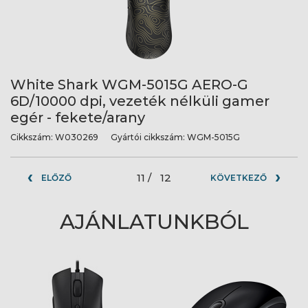
White Shark WGM-5015G AERO-G
6D/10000 dpi, vezeték nélküli gamer
egér - fekete/arany
Cikkszám:
W030269
Gyártói cikkszám:
WGM-5015G
11 /
12
ELŐZŐ
KÖVETKEZŐ
AJÁNLATUNKBÓL