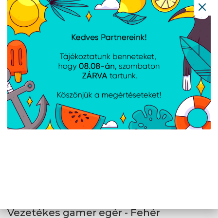
White Shark GM-9004P TRISTAN
Vezetékes gamer egér - Rózsaszín
Cikkszám:
W030030
Gyártói cikkszám:
GM-9004P
Vezetékes, Chipset: Instant A825, Szenzor: Optikai, Felbontás: 12000
DPI, Csatlakozás: USB 2.0, Gombok száma: 7, Világítás: RGB,
Kábelhossz: 1.8m, Színe: rózsaszín
White Shark GM-9004W TRISTAN
Vezetékes gamer egér - Fehér