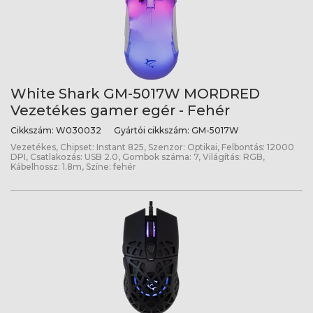
White Shark GM-5017W MORDRED
Vezetékes gamer egér - Fehér
Cikkszám:
W030032
Gyártói cikkszám:
GM-5017W
Vezetékes, Chipset: Instant 825, Szenzor: Optikai, Felbontás: 12000
DPI, Csatlakozás: USB 2.0, Gombok száma: 7, Világítás: RGB,
Kábelhossz: 1.8m, Színe: fehér