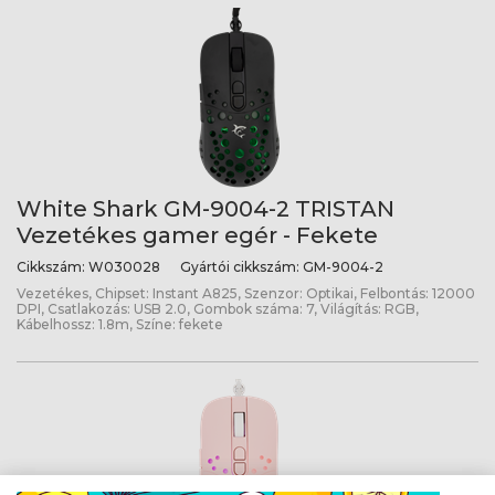
White Shark GM-9004-2 TRISTAN
Vezetékes gamer egér - Fekete
Cikkszám:
W030028
Gyártói cikkszám:
GM-9004-2
Vezetékes, Chipset: Instant A825, Szenzor: Optikai, Felbontás: 12000
DPI, Csatlakozás: USB 2.0, Gombok száma: 7, Világítás: RGB,
Kábelhossz: 1.8m, Színe: fekete