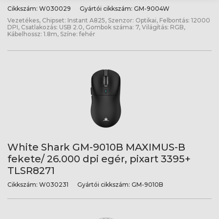
Cikkszám:
W030029
Gyártói cikkszám:
GM-9004W
Vezetékes, Chipset: Instant A825, Szenzor: Optikai, Felbontás: 12000
DPI, Csatlakozás: USB 2.0, Gombok száma: 7, Világítás: RGB,
Kábelhossz: 1.8m, Színe: fehér
White Shark GM-9010B MAXIMUS-B
fekete/ 26.000 dpi egér, pixart 3395+
TLSR8271
Cikkszám:
W030231
Gyártói cikkszám:
GM-9010B