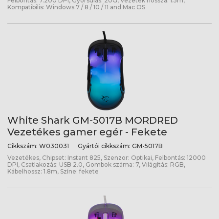
Felbontás: 7.200 DPI, Gyorsulás: 20G, Vezeték hossza: 1.5m,
Kompatibilis: Windows 7 / 8 / 10 / 11 and Mac OS
White Shark GM-5017B MORDRED
Vezetékes gamer egér - Fekete
Cikkszám:
W030031
Gyártói cikkszám:
GM-5017B
Vezetékes, Chipset: Instant 825, Szenzor: Optikai, Felbontás: 12000
DPI, Csatlakozás: USB 2.0, Gombok száma: 7, Világítás: RGB,
Kábelhossz: 1.8m, Színe: fekete