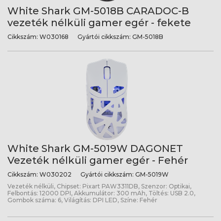
White Shark GM-5018B CARADOC-B
vezeték nélküli gamer egér - fekete
Cikkszám:
W030168
Gyártói cikkszám:
GM-5018B
White Shark GM-5019W DAGONET
Vezeték nélküli gamer egér - Fehér
Cikkszám:
W030202
Gyártói cikkszám:
GM-5019W
Vezeték nélküli, Chipset: Pixart PAW3311DB, Szenzor: Optikai,
Felbontás: 12000 DPI, Akkumulátor: 300 mAh, Töltés: USB 2.0,
Gombok száma: 6, Világítás: DPI LED, Színe: Fehér