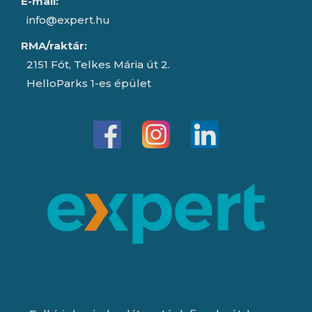
E-mail:
info@expert.hu
RMA/raktár:
2151 Fót, Telkes Mária út 2.
HelloParks 1-es épület