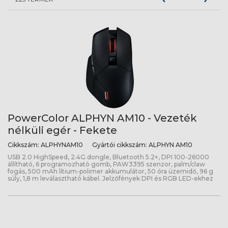
PowerColor ALPHYN AM10 - Vezeték
nélküli egér - Fekete
Cikkszám:
ALPHYNAM10
Gyártói cikkszám:
ALPHYN AM10
USB 2.0 HighSpeed, 2.4G dongle, Bluetooth 5.2+, DPI 100-26000
állítható, 6 programozható gomb, PAW3395 szenzor, palm/claw
fogás, 500 mAh lítium-polimer akkumulátor, 50 óra üzemidő, 96 g
súly, 1,8 m leválasztható kábel. Jelzőfények DPI és RGB LED-ekhez