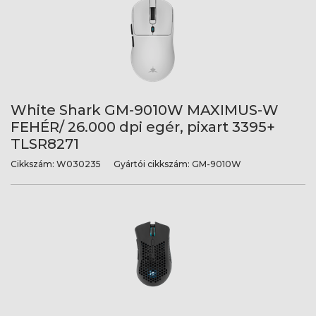
White Shark GM-9010W MAXIMUS-W
FEHÉR/ 26.000 dpi egér, pixart 3395+
TLSR8271
Cikkszám:
W030235
Gyártói cikkszám:
GM-9010W