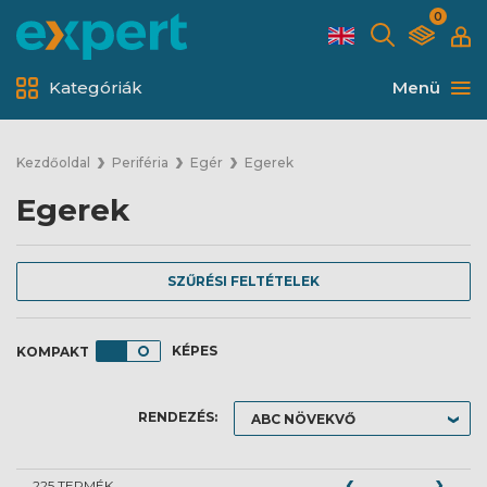
0
Kategóriák
Menü
Kezdőoldal
Periféria
Egér
Egerek
Egerek
SZŰRÉSI FELTÉTELEK
KÉPES
RENDEZÉS:
225 TERMÉK