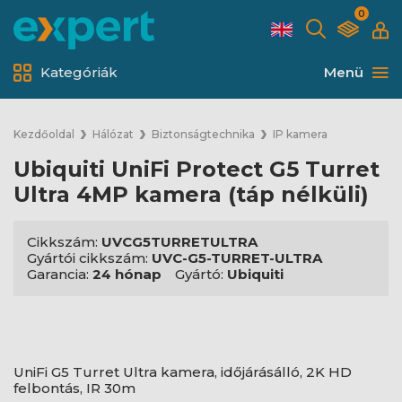
0
Kategóriák
Menü
Kezdőoldal
Hálózat
Biztonságtechnika
IP kamera
Ubiquiti UniFi Protect G5 Turret
Ultra 4MP kamera (táp nélküli)
Cikkszám:
UVCG5TURRETULTRA
Gyártói cikkszám:
UVC-G5-TURRET-ULTRA
Garancia:
24 hónap
Gyártó:
Ubiquiti
UniFi G5 Turret Ultra kamera, időjárásálló, 2K HD
felbontás, IR 30m