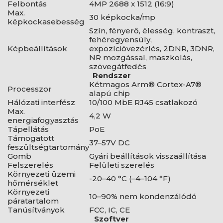
Felbontás
4MP 2688 x 1512 (16:9)
Max.
30 képkocka/mp
képkockasebesség
Szín, fényerő, élesség, kontraszt,
fehéregyensúly,
Képbeállítások
expozícióvezérlés, 2DNR, 3DNR,
NR mozgással, maszkolás,
szövegátfedés
Rendszer
Kétmagos Arm® Cortex-A7®
Processzor
alapú chip
Hálózati interfész
10/100 MbE RJ45 csatlakozó
Max.
4,2 W
energiafogyasztás
Tápellátás
PoE
Támogatott
37–57V DC
feszültségtartomány
Gomb
Gyári beállítások visszaállítása
Felszerelés
Felületi szerelés
Környezeti üzemi
-20–40 °C (–4–104 °F)
hőmérséklet
Környezeti
10–90% nem kondenzálódó
páratartalom
Tanúsítványok
FCC, IC, CE
Szoftver