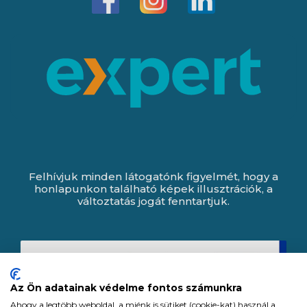
Felhívjuk minden látogatónk figyelmét, hogy a
honlapunkon található képek illusztrációk, a
változtatás jogát fenntartjuk.
Az Ön adatainak védelme fontos számunkra
Ahogy a legtöbb weboldal, a miénk is sütiket (cookie-kat) használ a