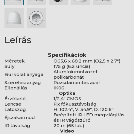
Leírás
Specifikációk
Méretek
O63,6 x 68,2 mm (O2,5 x 2,7")
Súly
175 g (6.2 uncia)
Alumíniumötvözet,
Burkolat anyaga
polikarbonát
Szerelési anyag
Rozsdamentes acél
Ellenállás
IK06
Optika
Érzékelő
1/2,4" CMOS
Lencse
Fix fókusztávolság
Látószög
H: 102.4°, V: 54.9°, D: 120.6°
Beépített IR LED megvilágítás
Éjszakai mód
és IR vágószűrő
IR távolság
20 m (65 láb)
Video