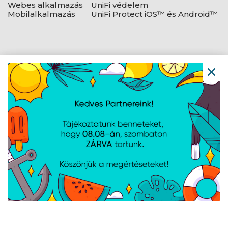
Webes alkalmazás
UniFi védelem
Mobilalkalmazás
UniFi Protect iOS™ és Android™
AJÁNLATUNKBÓL
Ubiquiti UniFi Protect G5
Ubiquiti G6 Turret 4K
Dome Ultra 4MP
kamera, fehér
kamera (táp nélküli)