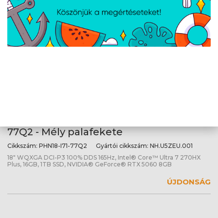
16" WQXGA OLED DCI-P3, Intel® Core™ 9 386H, 32GB, 1TB SSD,
NVIDIA® GeForce® RTX 5070 8GB
Acer Predator Helios Neo PHN18-I71-
77Q2 - Mély palafekete
Cikkszám:
PHN18-I71-77Q2
Gyártói cikkszám:
NH.U5ZEU.001
18" WQXGA DCI-P3 100% DDS 165Hz, Intel® Core™ Ultra 7 270HX
Plus, 16GB, 1TB SSD, NVIDIA® GeForce® RTX 5060 8GB
ÚJDONSÁG