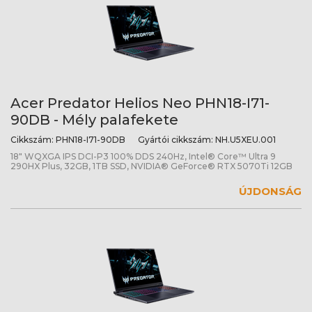
Acer Predator Helios Neo PHN18-I71-
90DB - Mély palafekete
Cikkszám:
PHN18-I71-90DB
Gyártói cikkszám:
NH.U5XEU.001
18" WQXGA IPS DCI-P3 100% DDS 240Hz, Intel® Core™ Ultra 9
290HX Plus, 32GB, 1TB SSD, NVIDIA® GeForce® RTX 5070Ti 12GB
ÚJDONSÁG