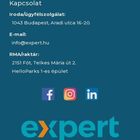
Kapcsolat
Iroda/ügyfélszolgálat:
1043 Budapest, Aradi utca 16-20.
E-mail:
info@expert.hu
RMA/raktár:
2151 Fót, Telkes Mária út 2.
HelloParks 1-es épület