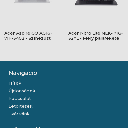
Acer Aspire GO AG16-
Acer Nitro Lite NL16-71G-
71P-5402 - Színezüst
52YL - Mély palafekete
Navigáció
Hírek
Újdonságok
Kapcsolat
Letöltések
Gyártóink