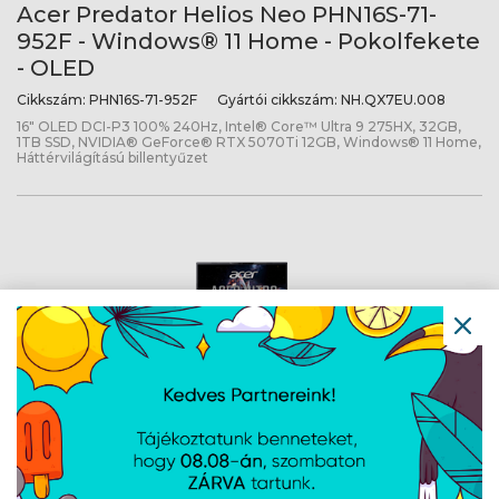
Acer Predator Helios Neo PHN16S-71-
952F - Windows® 11 Home - Pokolfekete
- OLED
Cikkszám:
PHN16S-71-952F
Gyártói cikkszám:
NH.QX7EU.008
16" OLED DCI-P3 100% 240Hz, Intel® Core™ Ultra 9 275HX, 32GB,
1TB SSD, NVIDIA® GeForce® RTX 5070Ti 12GB, Windows® 11 Home,
Háttérvilágítású billentyűzet
Acer Predator Helios Neo PHN16S-I51-
99RV - Mély palafekete - OLED
Cikkszám:
PHN16S-I51-99RV
Gyártói cikkszám:
NH.U3TEU.009