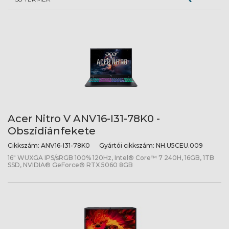
Acer Nitro V ANV16-I31-78K0 -
Obszidiánfekete
Cikkszám:
ANV16-I31-78K0
Gyártói cikkszám:
NH.U5CEU.009
16" WUXGA IPS/sRGB 100% 120Hz, Intel® Core™ 7 240H, 16GB, 1TB
SSD, NVIDIA® GeForce® RTX 5060 8GB