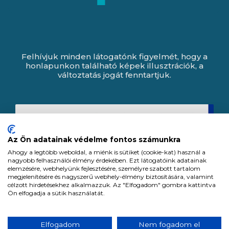
Felhívjuk minden látogatónk figyelmét, hogy a
honlapunkon található képek illusztrációk, a
változtatás jogát fenntartjuk.
Az Ön adatainak védelme fontos számunkra
Ahogy a legtöbb weboldal, a miénk is sütiket (cookie-kat) használ a
nagyobb felhasználói élmény érdekében. Ezt látogatóink adatainak
elemzésére, webhelyünk fejlesztésére, személyre szabott tartalom
megjelenítésére és nagyszerű webhely-élmény biztosítására, valamint
célzott hirdetésekhez alkalmazzuk. Az "Elfogadom" gombra kattintva
Ön elfogadja a sütik használatát.
Expert Zrt. © 1991 -
2026
.
Elfogadom
Nem fogadom el