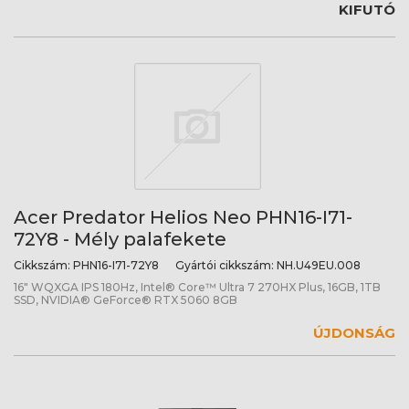
KIFUTÓ
Acer Predator Helios Neo PHN16-I71-
72Y8 - Mély palafekete
Cikkszám:
PHN16-I71-72Y8
Gyártói cikkszám:
NH.U49EU.008
16" WQXGA IPS 180Hz, Intel® Core™ Ultra 7 270HX Plus, 16GB, 1TB
SSD, NVIDIA® GeForce® RTX 5060 8GB
ÚJDONSÁG