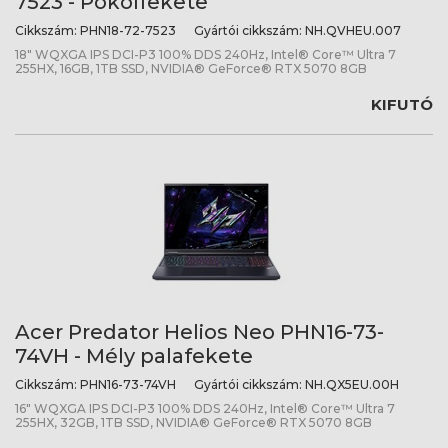
7523 - Pokolfekete
Cikkszám:
PHN18-72-7523
Gyártói cikkszám:
NH.QVHEU.007
18" WQXGA IPS DCI-P3 100% DDS 240Hz, Intel® Core™ Ultra 7
255HX, 16GB, 1TB SSD, NVIDIA® GeForce® RTX 5070 8GB
KIFUTÓ
Acer Predator Helios Neo PHN16-73-
74VH - Mély palafekete
Cikkszám:
PHN16-73-74VH
Gyártói cikkszám:
NH.QX5EU.00H
16" WQXGA IPS DCI-P3 100% DDS 240Hz, Intel® Core™ Ultra 7
255HX, 32GB, 1TB SSD, NVIDIA® GeForce® RTX 5070 8GB