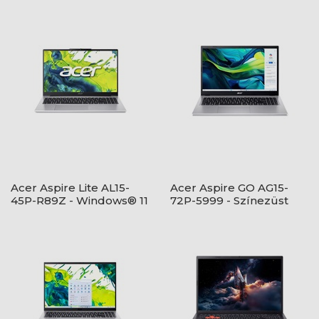
Acer Aspire Lite AL15-
Acer Aspire GO AG15-
45P-R89Z - Windows® 11
72P-5999 - Színezüst
Home - Ezüst