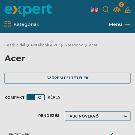
0
Kategóriák
Menü
Kezdőoldal
Notebook & PC
Notebook
Acer
Acer
SZŰRÉSI FELTÉTELEK
KÉPES
RENDEZÉS:
58 TERMÉK