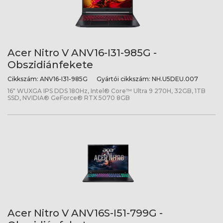
Acer Nitro V ANV16-I31-985G -
Obszidiánfekete
Cikkszám:
ANV16-I31-985G
Gyártói cikkszám:
NH.U5DEU.007
16" WUXGA IPS DDS 180Hz, Intel® Core™ Ultra 9 270H, 32GB, 1TB
SSD, NVIDIA® GeForce® RTX 5070 8GB
Acer Nitro V ANV16S-I51-799G -