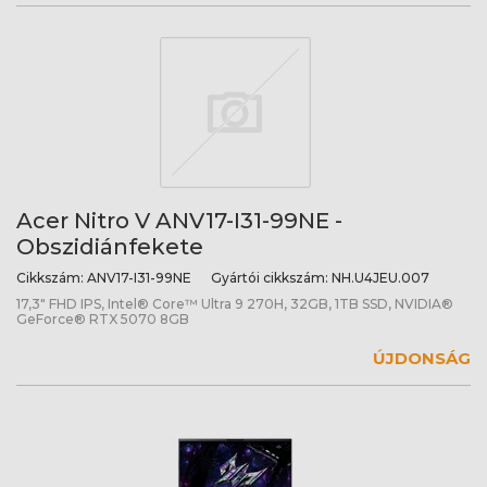
Acer Nitro V ANV17-I31-99NE -
Obszidiánfekete
Cikkszám:
ANV17-I31-99NE
Gyártói cikkszám:
NH.U4JEU.007
17,3" FHD IPS, Intel® Core™ Ultra 9 270H, 32GB, 1TB SSD, NVIDIA®
GeForce® RTX 5070 8GB
ÚJDONSÁG