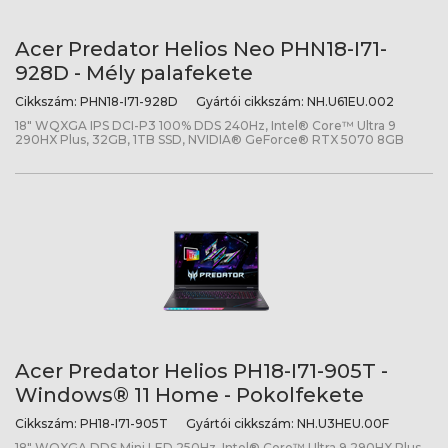
Acer Predator Helios Neo PHN18-I71-
928D - Mély palafekete
Cikkszám:
PHN18-I71-928D
Gyártói cikkszám:
NH.U61EU.002
18" WQXGA IPS DCI-P3 100% DDS 240Hz, Intel® Core™ Ultra 9
290HX Plus, 32GB, 1TB SSD, NVIDIA® GeForce® RTX 5070 8GB
Acer Predator Helios PH18-I71-905T -
Windows® 11 Home - Pokolfekete
Cikkszám:
PH18-I71-905T
Gyártói cikkszám:
NH.U3HEU.00F
18" WQXGA DDS Mini LED 250Hz, Intel® Core™ Ultra 9 290HX Plus,