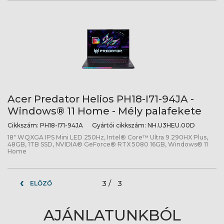
Acer Predator Helios PH18-I71-94JA -
Windows® 11 Home - Mély palafekete
Cikkszám:
PH18-I71-94JA
Gyártói cikkszám:
NH.U3HEU.00D
18" WQXGA IPS Mini LED 250Hz, Intel® Core™ Ultra 9 290HX Plus,
48GB, 1TB SSD, NVIDIA® GeForce® RTX 5080 16GB, Windows® 11
Home
3 /
3
ELŐZŐ
AJÁNLATUNKBÓL