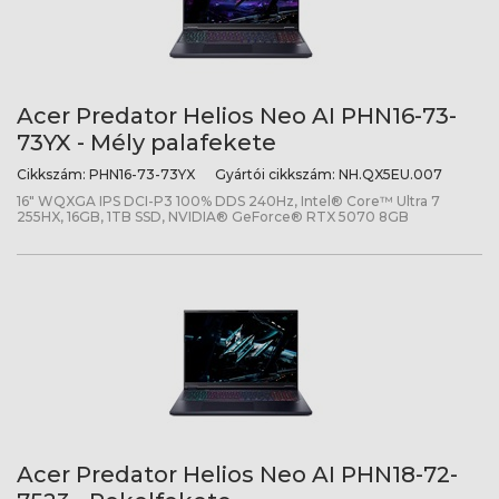
Acer Predator Helios Neo AI PHN16-73-
73YX - Mély palafekete
Cikkszám:
PHN16-73-73YX
Gyártói cikkszám:
NH.QX5EU.007
16" WQXGA IPS DCI-P3 100% DDS 240Hz, Intel® Core™ Ultra 7
255HX, 16GB, 1TB SSD, NVIDIA® GeForce® RTX 5070 8GB
Acer Predator Helios Neo AI PHN18-72-