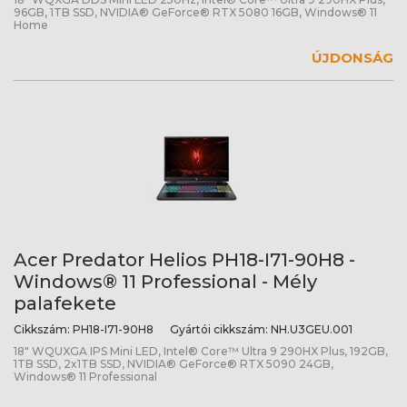
96GB, 1TB SSD, NVIDIA® GeForce® RTX 5080 16GB, Windows® 11
Home
ÚJDONSÁG
Acer Predator Helios PH18-I71-90H8 -
Windows® 11 Professional - Mély
palafekete
Cikkszám:
PH18-I71-90H8
Gyártói cikkszám:
NH.U3GEU.001
18" WQUXGA IPS Mini LED, Intel® Core™ Ultra 9 290HX Plus, 192GB,
1TB SSD, 2x1TB SSD, NVIDIA® GeForce® RTX 5090 24GB,
Windows® 11 Professional