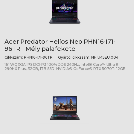
Acer Predator Helios Neo PHN16-I71-
96TR - Mély palafekete
Cikkszám:
PHN16-I71-96TR
Gyártói cikkszám:
NH.U45EU.004
16" WQXGA IPS DCI-P3 100% DDS 240Hz, Intel® Core™ Ultra 9
290HX Plus, 32GB, 1TB SSD, NVIDIA® GeForce® RTX 5070Ti 12GB