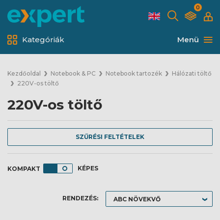
0
Kategóriák
Menü
Kezdőoldal
Notebook & PC
Notebook tartozék
Hálózati töltő
220V-os töltő
220V-os töltő
SZŰRÉSI FELTÉTELEK
KÉPES
RENDEZÉS: