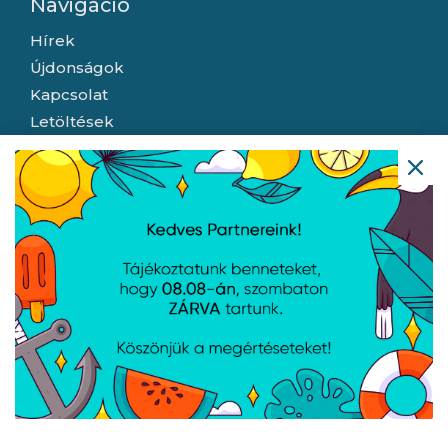
Navigáció
Hírek
Újdonságok
Kapcsolat
Letöltések
Gyártóink
Információ
Általános szerződési feltételek
Adatkezelési tájékoztató
Hallásvédelmi tájékoztató
Süti (cookie) tájékoztató
Házhozszállítási lehetőségek
Céginformáció
Nyitvatartás