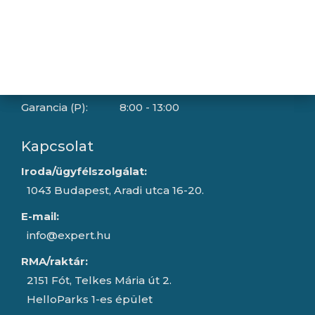
Hétfő:
8:00 - 16:30
Kedd:
8:00 - 16:30
Szerda:
8:00 - 16:30
Csütörtök:
8:00 - 16:30
Péntek:
8:00 - 15:30
Garancia (P):
8:00 - 13:00
Kapcsolat
Iroda/ügyfélszolgálat:
1043 Budapest, Aradi utca 16-20.
E-mail:
info@expert.hu
RMA/raktár:
2151 Fót, Telkes Mária út 2.
HelloParks 1-es épület