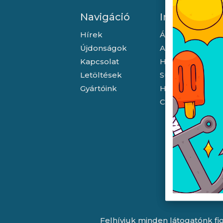
Navigáció
Információ
Hírek
Általános szerző
Újdonságok
Adatkezelési tá
Kapcsolat
Hallásvédelmi t
Letöltések
Süti (cookie) tá
Gyártóink
Házhozszállítás
Céginformáció
Felhívjuk minden látogatónk fig