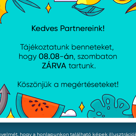
Nyitvatartás
dési feltételek
Hétfő:
8:00 - 16:30
jékoztató
Kedd:
8:00 - 16:30
ájékoztató
Szerda:
8:00 - 16:30
jékoztató
Csütörtök:
8:00 - 16:30
i lehetőségek
Péntek:
8:00 - 15:30
Garancia (P):
8:00 - 13:00
yelmét, hogy a honlapunkon található képek illusztrációk, 