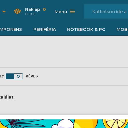
Raklap
0
Menü
0 HUF
MPONENS
PERIFÉRIA
NOTEBOOK & PC
MOBI
KÉPES
alálat.