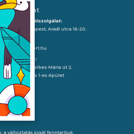
Kapcsolat
Iroda/ügyfélszolgálat:
1043 Budapest, Aradi utca 16-20.
E-mail:
info@expert.hu
RMA/raktár:
2151 Fót, Telkes Mária út 2.
HelloParks 1-es épület
a változtatás jogát fenntartjuk.