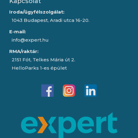
Kapcsolat
Iroda/ügyfélszolgálat:
1043 Budapest, Aradi utca 16-20.
E-mail:
info@expert.hu
RMA/raktár:
2151 Fót, Telkes Mária út 2.
HelloParks 1-es épület