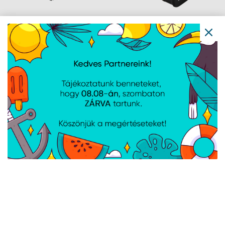
AVAX AD604 CONNECT+
Asus USB Bluetooth 5.4
Type-C 3.0 - Gigabit
adapter USB-BT540
Ethernet adapter,
alumínium
Navigáció
Hírek
Újdonságok
Kapcsolat
Letöltések
Gyártóink
Információ