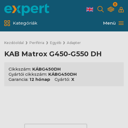
0
Kategóriák
Menü
Kezdőoldal
Periféria
Egyéb
Adapter
KAB Matrox G450-G550 DH
Cikkszám:
KÁBG450DH
Gyártói cikkszám:
KÁBG450DH
Garancia:
12 hónap
Gyártó:
X