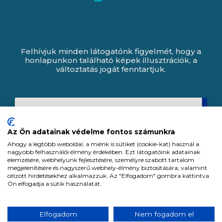
Felhívjuk minden látogatónk figyelmét, hogy a
honlapunkon található képek illusztrációk, a
változtatás jogát fenntartjuk.
Az Ön adatainak védelme fontos számunkra
Ahogy a legtöbb weboldal, a miénk is sütiket (cookie-kat) használ a
nagyobb felhasználói élmény érdekében. Ezt látogatóink adatainak
elemzésére, webhelyünk fejlesztésére, személyre szabott tartalom
megjelenítésére és nagyszerű webhely-élmény biztosítására, valamint
célzott hirdetésekhez alkalmazzuk. Az "Elfogadom" gombra kattintva
Ön elfogadja a sütik használatát.
Expert Zrt. © 1991 -
2026
.
Elfogadom
Nem fogadom el
Minden jog fenntartva. All rights reserved.