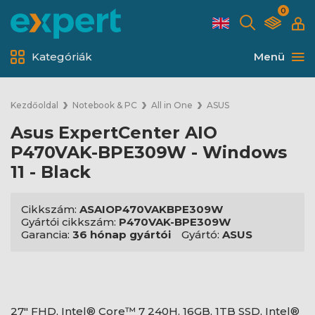
0
Kategóriák
Menü
Kezdőoldal
Notebook & PC
All in One
ASUS
Asus ExpertCenter AIO
P470VAK-BPE309W - Windows
11 - Black
Cikkszám:
ASAIOP470VAKBPE309W
Gyártói cikkszám:
P470VAK-BPE309W
Garancia:
36 hónap gyártói
Gyártó:
ASUS
27" FHD, Intel® Core™ 7 240H, 16GB, 1TB SSD, Intel®