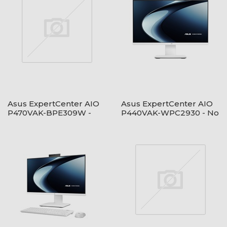
Asus ExpertCenter AIO
Asus ExpertCenter AIO
P470VAK-BPE309W -
P440VAK-WPC2930 - No
Windows 11 - Black
OS - White