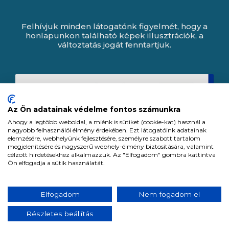
Felhívjuk minden látogatónk figyelmét, hogy a
honlapunkon található képek illusztrációk, a
változtatás jogát fenntartjuk.
Az Ön adatainak védelme fontos számunkra
Ahogy a legtöbb weboldal, a miénk is sütiket (cookie-kat) használ a
nagyobb felhasználói élmény érdekében. Ezt látogatóink adatainak
elemzésére, webhelyünk fejlesztésére, személyre szabott tartalom
megjelenítésére és nagyszerű webhely-élmény biztosítására, valamint
célzott hirdetésekhez alkalmazzuk. Az "Elfogadom" gombra kattintva
Ön elfogadja a sütik használatát.
Expert Zrt. © 1991 -
2026
.
Elfogadom
Nem fogadom el
Minden jog fenntartva. All rights reserved.
Részletes beállítás
Tervezte és készítette:
Vision-Software, az Octopus 8 ERP forgalmazója.