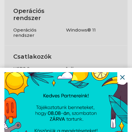
Operációs
rendszer
Operációs
Windows® 11
rendszer
Csatlakozók
USB2.0
1 db
USB3.1
Igen
HDMI
Igen
Egyéb
LAN
Gigabit