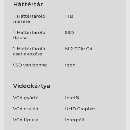
Háttértár
1. Háttértároló
1TB
mérete
1. Háttértároló
SSD
típusa
1. Háttértároló
M.2 PCIe G4
csatlakozása
SSD van benne
Igen
Videokártya
VGA gyártó
Intel®
VGA család
UHD Graphics
VGA típusa
Integrált