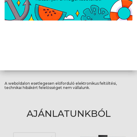
WLAN
802.11ax
Bluetooth
Igen
Webkamera
Igen
Kialakítás
Szín
Black
A weboldalon esetlegesen előforduló elektronikus feltöltési,
technikai hibákért felelősséget nem vállalunk.
AJÁNLATUNKBÓL