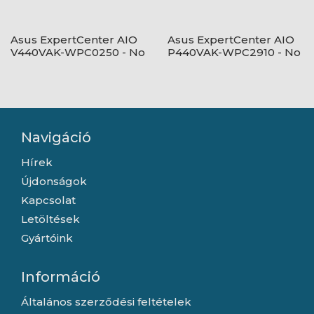
Asus ExpertCenter AIO
Asus ExpertCenter AIO
V440VAK-WPC0250 - No
P440VAK-WPC2910 - No
OS - White
OS - White
Navigáció
Hírek
Újdonságok
Kapcsolat
Letöltések
Gyártóink
Információ
Általános szerződési feltételek