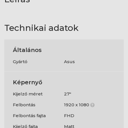
Technikai adatok
Általános
Gyártó
Asus
Képernyő
Kijelző méret
27"
Felbontás
1920 x 1080
?
Felbontás fajta
FHD
Kijelző fajta
Matt