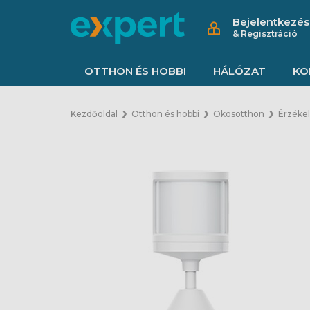
Bejelentkezés
& Regisztráció
OTTHON ÉS HOBBI
HÁLÓZAT
KO
Kezdőoldal
Otthon és hobbi
Okosotthon
Érzéke