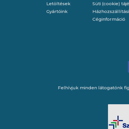
Letöltések
Süti (cookie) tá
Gyártóink
Házhozszállítás
Céginformáció
Felhívjuk minden látogatónk fig