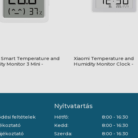
 Smart Temperature and
Xiaomi Temperature and
ty Monitor 3 Mini -
Humidity Monitor Clock -
oth hőmérséklet-, és
BHR5435GL
rtalom mérő - QBH4312GL
Nyitvatartás
dési feltételek
Hétfő:
8:00 - 16:30
jékoztató
Kedd:
8:00 - 16:30
ájékoztató
Szerda:
8:00 - 16:30