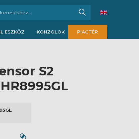
L ESZKÖZ
KONZOLOK
PIACTÉR
ensor S2
 BHR8995GL
95GL