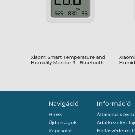
Xiaomi Smart Temperature and
Xiaomi
Humidity Monitor 3 - Bluetooth
Humidi
hőmérséklet-, és páratartalom
Blueto
mérő - BHR9041GL
párata
Navigáció
Információ
Hírek
Általános szerző
Újdonságok
Adatkezelési tá
Kapcsolat
Hallásvédelmi t