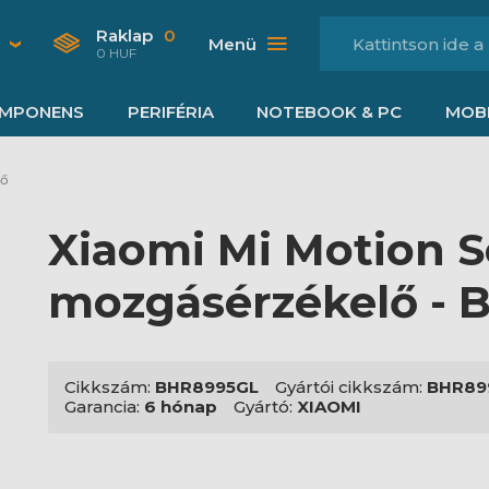
Raklap
0
Menü
0 HUF
MPONENS
PERIFÉRIA
NOTEBOOK & PC
MOBI
lő
Xiaomi Mi Motion S
mozgásérzékelő -
Cikkszám:
BHR8995GL
Gyártói cikkszám:
BHR89
Garancia:
6 hónap
Gyártó:
XIAOMI