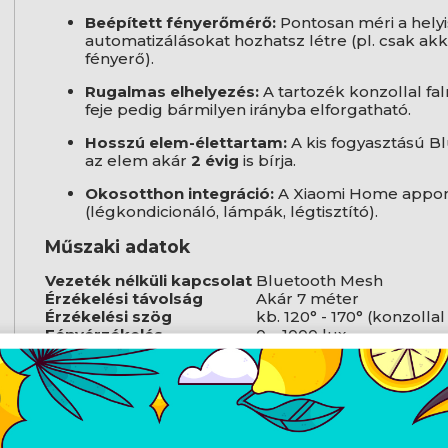
Beépített fényerőmérő:
Pontosan méri a helyi
automatizálásokat hozhatsz létre (pl. csak akko
fényerő).
Rugalmas elhelyezés:
A tartozék konzollal fal
feje pedig bármilyen irányba elforgatható.
Hosszú elem-élettartam:
A kis fogyasztású 
az elem akár
2 évig
is bírja.
Okosotthon integráció:
A Xiaomi Home appon
(légkondicionáló, lámpák, légtisztító).
Műszaki adatok
Vezeték nélküli kapcsolat
Bluetooth Mesh
Érzékelési távolság
Akár 7 méter
Érzékelési szög
kb. 120° - 170° (konzollal
Fényérzékelés
0 – 1000 lux
Elem típusa
CR2450
Üzemi hőmérséklet
-10°C és 45°C között
A doboz tartalma