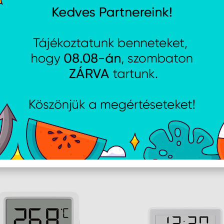
1 db Xiaomi Motion Sensor 2S
1 db Tartókonzol
(360°-ban forgatható és dön
1 db Öntapadós matrica
(a konzol rögzítéséh
1 db CR2450 gombelem
(már behelyezve/tar
Használati útmutató
AJÁNLATUNKBÓL