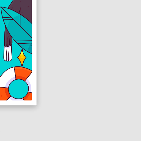
thető)
ez)
tozék)