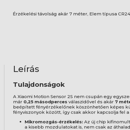
Érzékelési távolság akár 7 méter, Elem típusa CR2
Leírás
Tulajdonságok
A Xiaomi Motion Sensor 2S nem csupán egy egysze
már
0,25 másodperces
válaszidővel és akár
7 mét
beépített fényérzékelőnek köszönhetően képes kül
fényviszonyok között, így csak akkor kapcsolja fel 
Mikromozgás-érzékelés:
Az új chip kifinomul
a kisebb mozdulatokat is, nem csak az áthalad