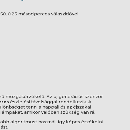
450, 0,25 másodperces válaszidővel
rű mozgásérzékelő. Az új generációs szenzor
eres
észlelési távolsággal rendelkezik. A
önbséget tenni a nappali és az éjszakai
a lámpákat, amikor valóban szükség van rá.
tabb algoritmust használ, így képes érzékelni
ást.