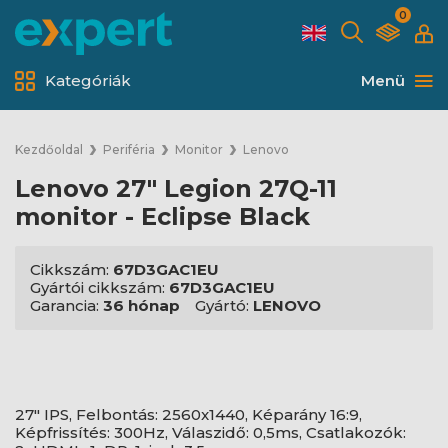
0
Kategóriák
Menü
Kezdőoldal
Periféria
Monitor
Lenovo
Lenovo 27" Legion 27Q-11
monitor - Eclipse Black
Cikkszám:
67D3GAC1EU
Gyártói cikkszám:
67D3GAC1EU
Garancia:
36 hónap
Gyártó:
LENOVO
27" IPS, Felbontás: 2560x1440, Képarány 16:9,
Képfrissítés: 300Hz, Válaszidő: 0,5ms, Csatlakozók: