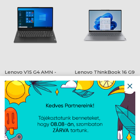
Lenovo V15 G4 AMN -
Lenovo ThinkBook 16 G9
FreeDOS - Business
IRL - FreeDOS - Arctic
Black
Grey