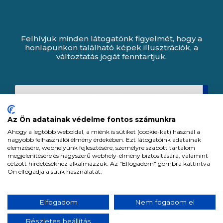
Felhívjuk minden látogatónk figyelmét, hogy a
honlapunkon található képek illusztrációk, a
változtatás jogát fenntartjuk.
Az Ön adatainak védelme fontos számunkra
Ahogy a legtöbb weboldal, a miénk is sütiket (cookie-kat) használ a
nagyobb felhasználói élmény érdekében. Ezt látogatóink adatainak
elemzésére, webhelyünk fejlesztésére, személyre szabott tartalom
megjelenítésére és nagyszerű webhely-élmény biztosítására, valamint
célzott hirdetésekhez alkalmazzuk. Az "Elfogadom" gombra kattintva
Ön elfogadja a sütik használatát.
Expert Zrt. © 1991 -
2026
.
Elfogadom
Nem fogadom el
Minden jog fenntartva. All rights reserved.
Részletes beállítás
Tervezte és készítette: