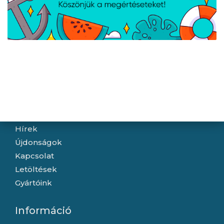
Lenovo V15 G4 AMN -
Lenovo LOQ 15AHP10 -
FreeDOS - Business
FreeDOS - Luna Grey
Black
Navigáció
Hírek
Újdonságok
Kapcsolat
Letöltések
Gyártóink
Információ