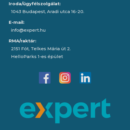
Iroda/ügyfélszolgálat:
1043 Budapest, Aradi utca 16-20.
E-mail:
info@expert.hu
RMA/raktár:
2151 Fót, Telkes Mária út 2.
HelloParks 1-es épület