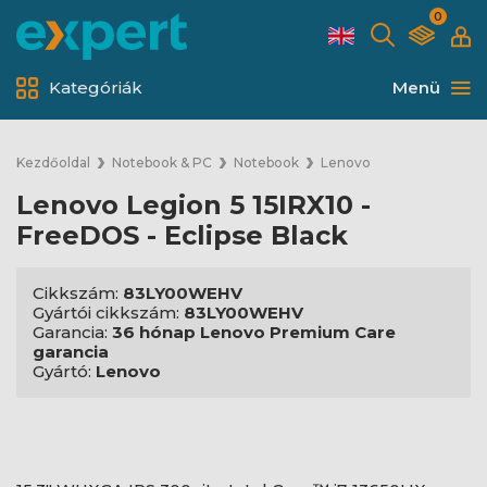
0
Kategóriák
Menü
Kezdőoldal
Notebook & PC
Notebook
Lenovo
Lenovo Legion 5 15IRX10 -
FreeDOS - Eclipse Black
Cikkszám:
83LY00WEHV
Gyártói cikkszám:
83LY00WEHV
Garancia:
36 hónap Lenovo Premium Care
garancia
Gyártó:
Lenovo