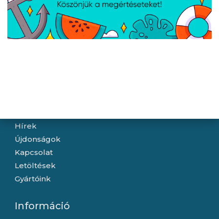
ÚJDONSÁG
Lenovo Legion 5 15AHP11
Lenovo IdeaPad Slim 3
- FreeDOS - Eclipse
15ABR8 - FreeDOS -
Black - OLED
Arctic Grey
Navigáció
Hírek
Újdonságok
Kapcsolat
Letöltések
Gyártóink
Információ