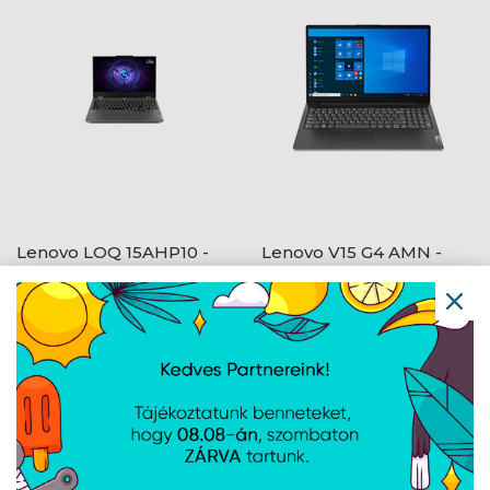
Lenovo LOQ 15AHP10 -
Lenovo V15 G4 AMN -
FreeDOS - Luna Grey
FreeDOS - Business
Black