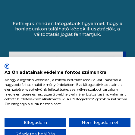
Felhívjuk minden látogatónk figyelmét, hogy a
honlapunkon található képek illusztrációk, a
változtatás jogát fenntartjuk.
Az Ön adatainak védelme fontos számunkra
Ahogy a legtöbb weboldal, a miénk is sütiket (cookie-kat) használ a
nagyobb felhasználói élmény érdekében. Ezt látogatóink adatainak
elemzésére, webhelyünk fejlesztésére, személyre szabott tartalom
megjelenítésére és nagyszerű webhely-élmény biztosítására, valamint
célzott hirdetésekhez alkalmazzuk. Az "Elfogadom" gombra kattintva
Ön elfogadja a sütik használatát.
Expert Zrt. © 1991 -
2026
.
Elfogadom
Nem fogadom el
Minden jog fenntartva. All rights reserved.
Részletes beállítás
Tervezte és készítette: