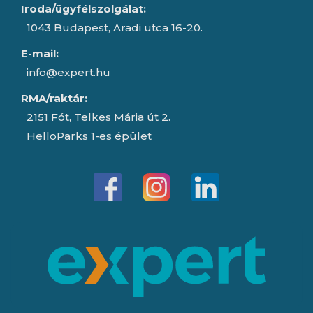
Iroda/ügyfélszolgálat:
1043 Budapest, Aradi utca 16-20.
E-mail:
info@expert.hu
RMA/raktár:
2151 Fót, Telkes Mária út 2.
HelloParks 1-es épület