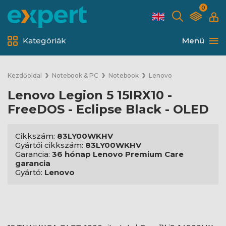
0
Kategóriák
Menü
Kezdőoldal
Notebook & PC
Notebook
Lenovo
Lenovo Legion 5 15IRX10 -
FreeDOS - Eclipse Black - OLED
Cikkszám:
83LY00WKHV
Gyártói cikkszám:
83LY00WKHV
Garancia:
36 hónap Lenovo Premium Care
garancia
Gyártó:
Lenovo