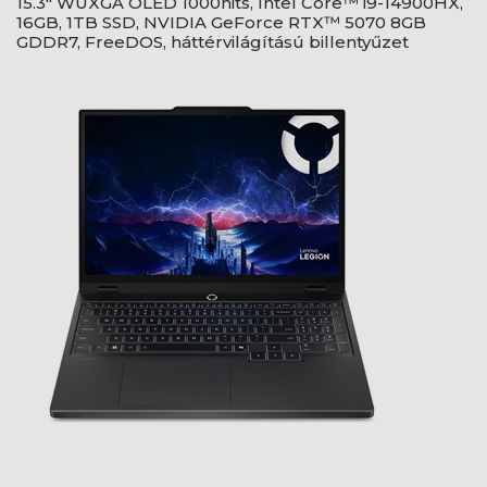
15.3" WUXGA OLED 1000nits, Intel Core™ i9-14900HX,
16GB, 1TB SSD, NVIDIA GeForce RTX™ 5070 8GB
GDDR7, FreeDOS, háttérvilágítású billentyűzet