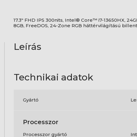
17.3" FHD IPS 300nits, Intel® Core™ i7-13650HX, 2
8GB, FreeDOS, 24-Zone RGB háttérvilágítású billen
Leírás
Technikai adatok
Gyártó
Le
Processzor
Processzor gyártó
In