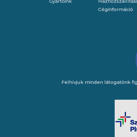
Gyártóink
Házhozszállítás
Céginformáció
Felhívjuk minden látogatónk fig