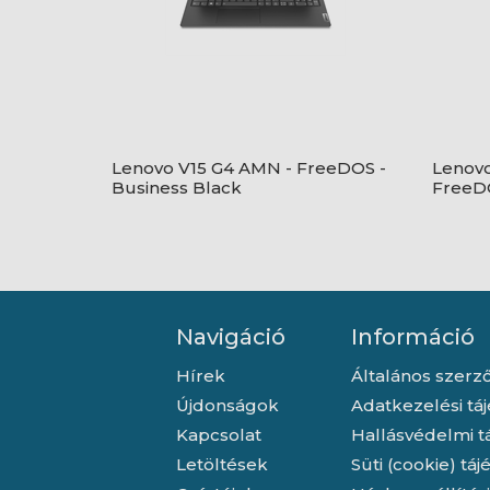
Lenovo V15 G4 AMN - FreeDOS -
Lenovo
Business Black
FreeDO
Navigáció
Információ
Hírek
Általános szerző
Újdonságok
Adatkezelési tá
Kapcsolat
Hallásvédelmi t
Letöltések
Süti (cookie) tá