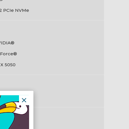
2 PCIe NVMe
IDIA®
Force®
X 5050
eeDOS