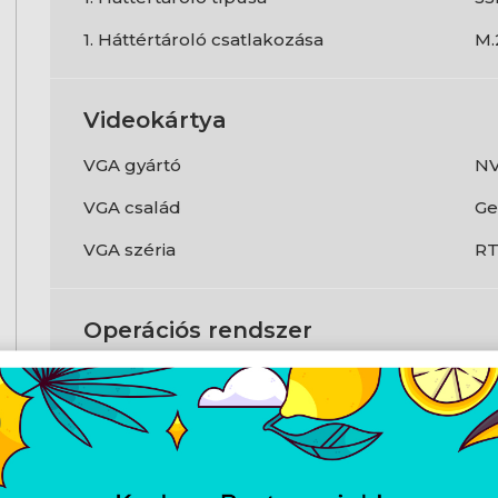
1. Háttértároló csatlakozása
M.
Videokártya
VGA gyártó
NV
VGA család
Ge
VGA széria
RT
Operációs rendszer
Operációs rendszer
Fr
Csatlakozók