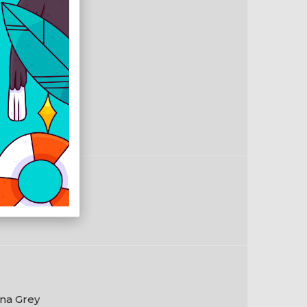
db
en
Gigabit
en
en
en
0
na Grey