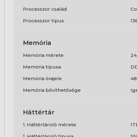
Processzor család
Co
Processzor típus
13
Memória
Memória mérete
24
Memória típusa
D
Memória órajele
48
Memória bővíthetősége
Ig
Háttértár
1. Háttértároló mérete
1T
1. Háttértároló típusa
SS