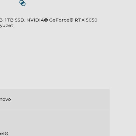
4GB, 1TB SSD, NVIDIA® GeForce® RTX 5050
tyűzet
novo
tel®