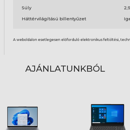
Súly
2,
Háttérvilágítású billentyűzet
Ig
A weboldalon esetlegesen előforduló elektronikus feltöltési, techn
AJÁNLATUNKBÓL