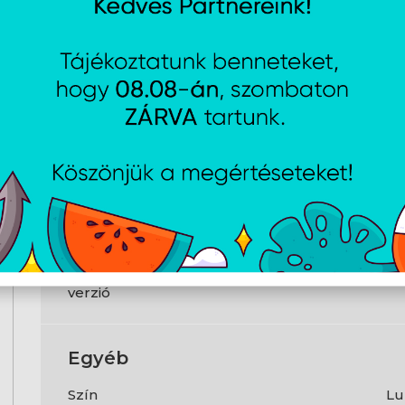
USB Type-C
1 
HDMI
Ig
LAN
1×
Bluetooth
Ig
Megbízható platform modul (TPM)
Ig
?
Webkamera
Ig
Biztonság
Megbízható platform modul (TPM)
2.
verzió
Egyéb
Szín
Lu