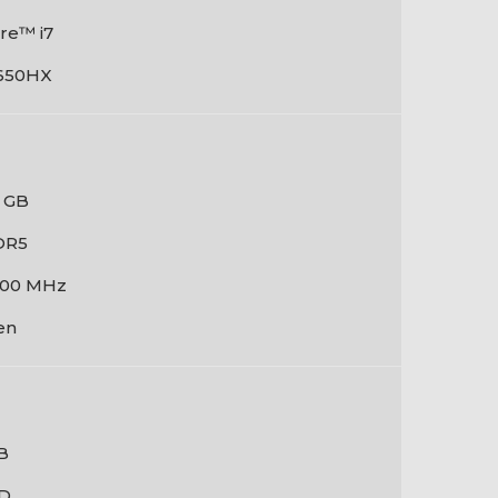
re™ i7
650HX
 GB
DR5
00 MHz
en
B
D