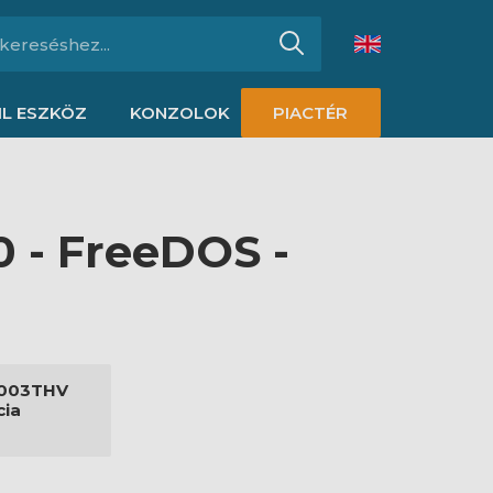
L ESZKÖZ
KONZOLOK
PIACTÉR
 - FreeDOS -
003THV
cia