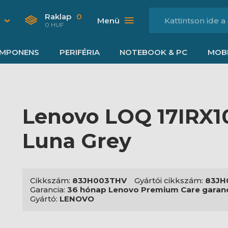
Raklap
0
Menü
0 HUF
MPONENS
PERIFÉRIA
NOTEBOOK & PC
MOBI
Lenovo LOQ 17IRX10
Luna Grey
Cikkszám:
83JH003THV
Gyártói cikkszám:
83JH
Garancia:
36 hónap Lenovo Premium Care garan
Gyártó:
LENOVO