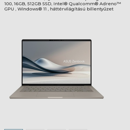
100, 16GB, 512GB SSD, Intel® Qualcomm® Adreno™
GPU , Windows® 11 , háttérvilágítású billentyűzet