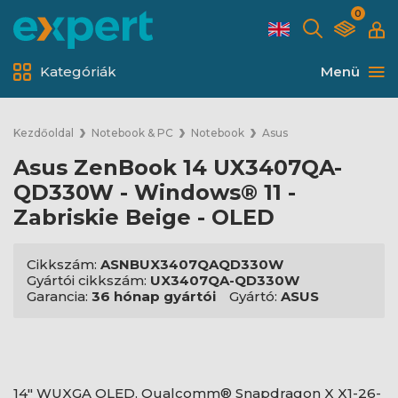
0
Kategóriák
Menü
Kezdőoldal
Notebook & PC
Notebook
Asus
Asus ZenBook 14 UX3407QA-
QD330W - Windows® 11 -
Zabriskie Beige - OLED
Cikkszám:
ASNBUX3407QAQD330W
Gyártói cikkszám:
UX3407QA-QD330W
Garancia:
36 hónap gyártói
Gyártó:
ASUS
14" WUXGA OLED, Qualcomm® Snapdragon X X1-26-