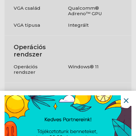
VGA család
Qualcomm®
Adreno™ GPU
VGA típusa
Integrált
Operációs
rendszer
Operációs
Windows® 11
rendszer
Csatlakozók
USB3.0
1 db
USB3.1
Igen
HDMI
Igen