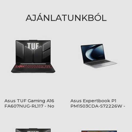
AJÁNLATUNKBÓL
Asus TUF Gaming A16
Asus Expertbook P1
FA607NUG-RL117 - No
PM1503CDA-S72226W -
OS - Mecha Gray
Windows® 11 - Misty Grey