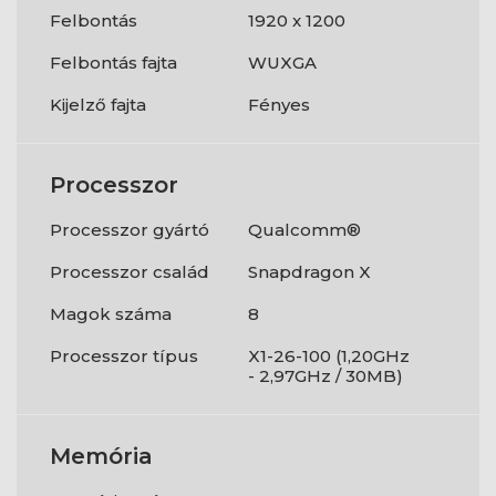
Felbontás
1920 x 1200
Felbontás fajta
WUXGA
Kijelző fajta
Fényes
Processzor
Processzor gyártó
Qualcomm®
Processzor család
Snapdragon X
Magok száma
8
Processzor típus
X1-26-100 (1,20GHz
- 2,97GHz / 30MB)
Memória