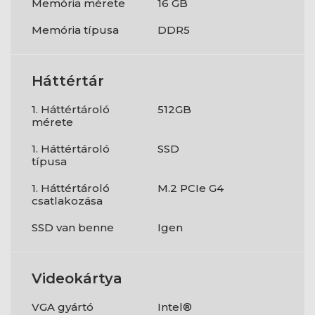
Memória mérete
16 GB
Memória típusa
DDR5
Háttértár
1. Háttértároló
512GB
mérete
1. Háttértároló
SSD
típusa
1. Háttértároló
M.2 PCIe G4
csatlakozása
SSD van benne
Igen
Videokártya
VGA gyártó
Intel®