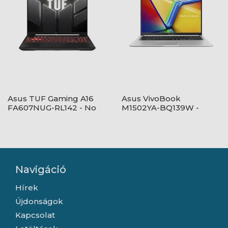
Asus TUF Gaming A16
Asus VivoBook
FA607NUG-RL142 - No
M1502YA-BQ139W -
OS - Mecha Gray
Windows® 11 - Quiet
Blue
Navigáció
Hírek
Újdonságok
Kapcsolat