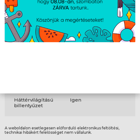
WLAN
802.11ax
Bluetooth
Igen
Webkamera
Igen
Egyéb
Szín
Zabriskie Beige
Család
ZenBook 14
Súly
1 kg
Háttérvilágítású
Igen
billentyűzet
A weboldalon esetlegesen előforduló elektronikus feltöltési,
technikai hibákért felelősséget nem vállalunk.