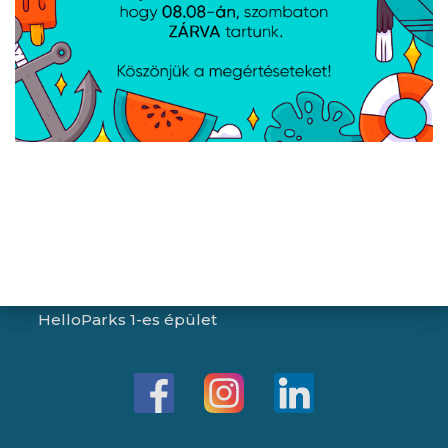
Péntek:
8:00 - 15:30
Garancia (P):
8:00 - 13:00
Kapcsolat
Iroda/ügyfélszolgálat:
1043 Budapest, Aradi utca 16-20.
E-mail:
info@expert.hu
RMA/raktár:
2151 Fót, Telkes Mária út 2.
HelloParks 1-es épület