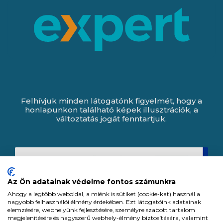
Felhívjuk minden látogatónk figyelmét, hogy a
honlapunkon található képek illusztrációk, a
változtatás jogát fenntartjuk.
Az Ön adatainak védelme fontos számunkra
Ahogy a legtöbb weboldal, a miénk is sütiket (cookie-kat) használ a
nagyobb felhasználói élmény érdekében. Ezt látogatóink adatainak
elemzésére, webhelyünk fejlesztésére, személyre szabott tartalom
megjelenítésére és nagyszerű webhely-élmény biztosítására, valamint