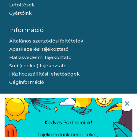
Letöltések
Gyártóink
Információ
Általános szerződési feltételek
Adatkezelési tájékoztató
Hallásvédelmi tájékoztató
Süti (cookie) tájékoztató
Házhozszállítási lehetőségek
Céginformáció
Nyitvatartás
Hétfő:
8:00 - 16:30
Kedd:
8:00 - 16:30
Szerda:
8:00 - 16:30
Csütörtök:
8:00 - 16:30