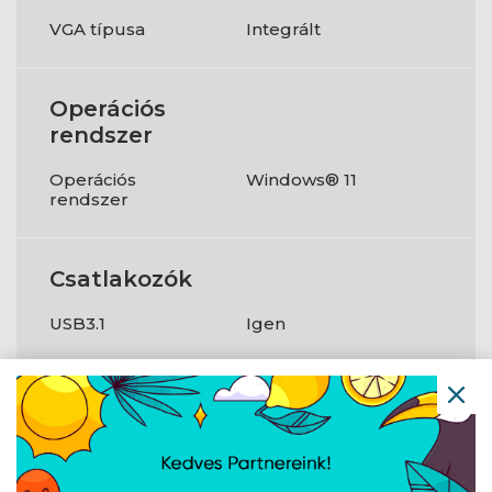
VGA típusa
Integrált
Operációs
rendszer
Operációs
Windows® 11
rendszer
Csatlakozók
USB3.1
Igen
HDMI
Igen
LAN
Gigabit
WLAN
802.11ax
Bluetooth
Igen