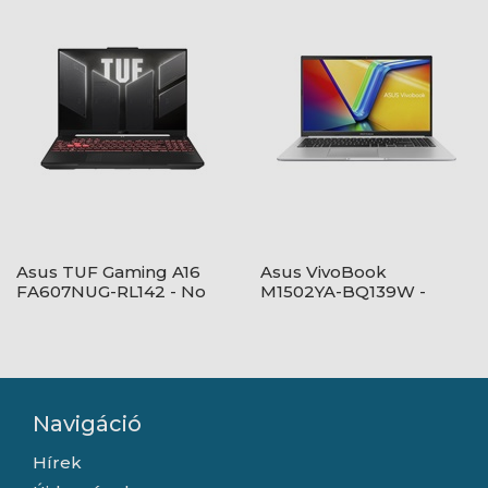
Asus TUF Gaming A16
Asus VivoBook
FA607NUG-RL142 - No
M1502YA-BQ139W -
OS - Mecha Gray
Windows® 11 - Quiet
Blue
Navigáció
Hírek