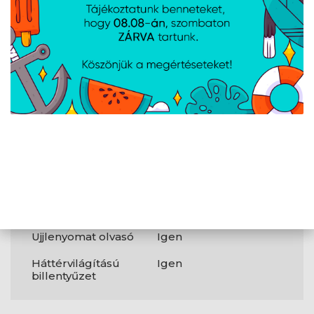
Megbízható
Igen
platform modul
(TPM)
?
Webkamera
Igen
Egyéb
Szín
Misty Grey
Család
Expertbook P1
Súly
1,4 kg
Ujjlenyomat olvasó
Igen
Háttérvilágítású
Igen
billentyűzet