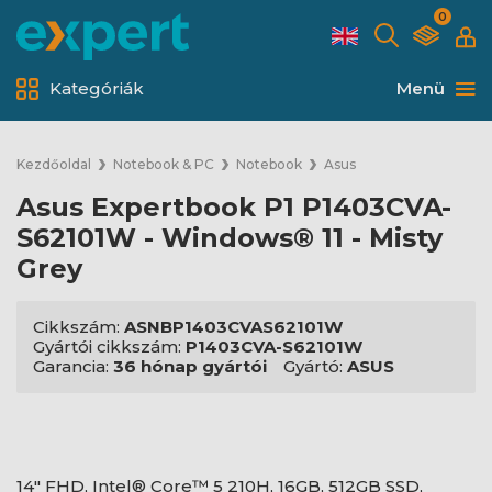
0
Kategóriák
Menü
Kezdőoldal
Notebook & PC
Notebook
Asus
Asus Expertbook P1 P1403CVA-
S62101W - Windows® 11 - Misty
Grey
Cikkszám:
ASNBP1403CVAS62101W
Gyártói cikkszám:
P1403CVA-S62101W
Garancia:
36 hónap gyártói
Gyártó:
ASUS
14" FHD, Intel® Core™ 5 210H, 16GB, 512GB SSD,