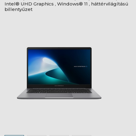
Intel® UHD Graphics , Windows® 11 , háttérvilágítású
billentyűzet