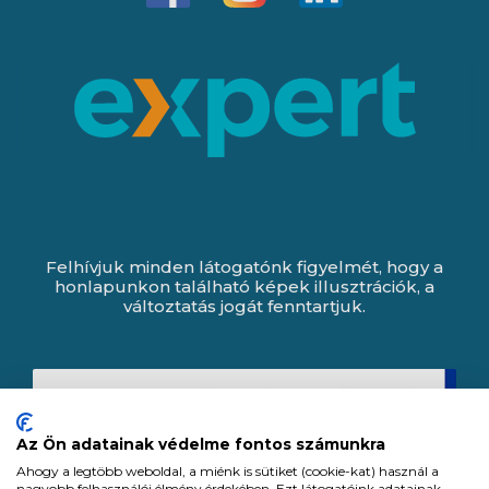
Felhívjuk minden látogatónk figyelmét, hogy a
honlapunkon található képek illusztrációk, a
változtatás jogát fenntartjuk.
Az Ön adatainak védelme fontos számunkra
Ahogy a legtöbb weboldal, a miénk is sütiket (cookie-kat) használ a
nagyobb felhasználói élmény érdekében. Ezt látogatóink adatainak