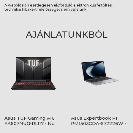
A weboldalon esetlegesen előforduló elektronikus feltöltési,
technikai hibákért felelősséget nem vállalunk.
AJÁNLATUNKBÓL
Asus TUF Gaming A16
Asus Expertbook P1
FA607NUG-RL117 - No
PM1503CDA-S72226W -
OS - Mecha Gray
Windows® 11 - Misty Grey