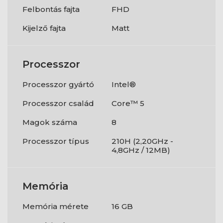
Felbontás fajta
FHD
Kijelző fajta
Matt
Processzor
Processzor gyártó
Intel®
Processzor család
Core™ 5
Magok száma
8
Processzor típus
210H (2,20GHz -
4,8GHz / 12MB)
Memória
Memória mérete
16 GB