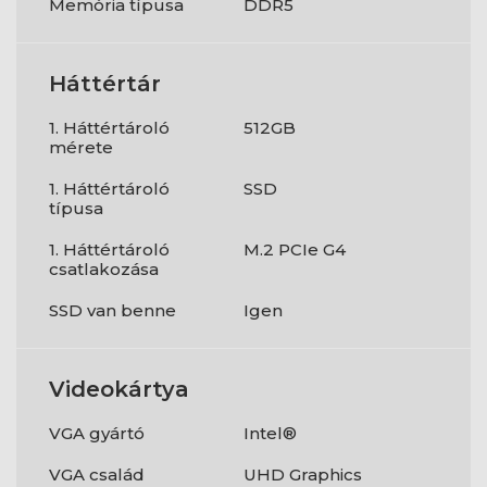
Memória típusa
DDR5
Háttértár
1. Háttértároló
512GB
mérete
1. Háttértároló
SSD
típusa
1. Háttértároló
M.2 PCIe G4
csatlakozása
SSD van benne
Igen
Videokártya
VGA gyártó
Intel®
VGA család
UHD Graphics