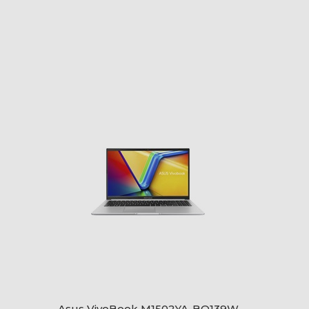
Asus VivoBook M1502YA-BQ139W