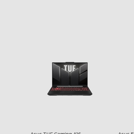
Asus TUF Gaming A16
Asus 