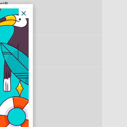
tel®
D Graphics
tegrált
 OS
en
en
gabit
2.11be