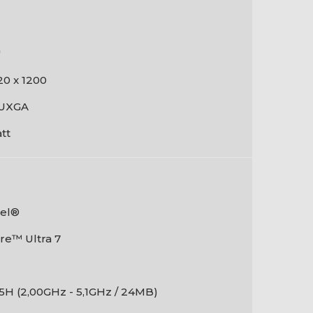
"
20 x 1200
UXGA
tt
tel®
re™ Ultra 7
5H (2,00GHz - 5,1GHz / 24MB)