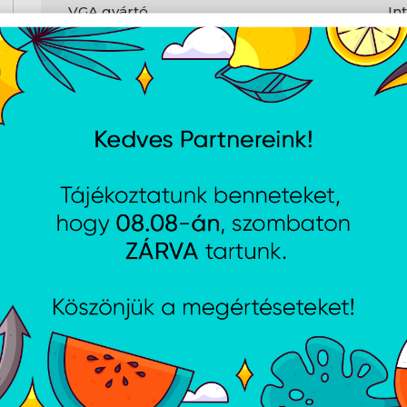
VGA gyártó
In
VGA család
UH
VGA típusa
In
Operációs rendszer
Operációs rendszer
No
Csatlakozók
USB3.1
Ig
HDMI
Ig
LAN
Gi
WLAN
80