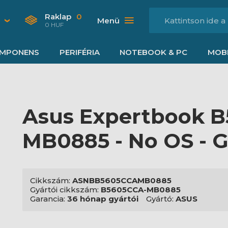
Raklap
0
Menü
0 HUF
MPONENS
PERIFÉRIA
NOTEBOOK & PC
MOBI
Asus Expertbook B
MB0885 - No OS - G
Cikkszám:
ASNBB5605CCAMB0885
Gyártói cikkszám:
B5605CCA-MB0885
Garancia:
36 hónap gyártói
Gyártó:
ASUS