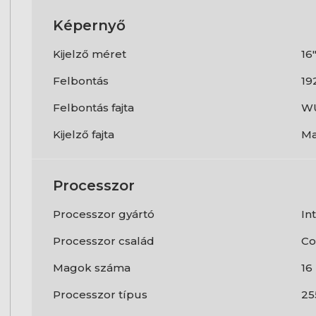
Képernyő
Kijelző méret
16
Felbontás
19
Felbontás fajta
W
Kijelző fajta
Ma
Processzor
Processzor gyártó
In
Processzor család
Co
Magok száma
16
Processzor típus
25