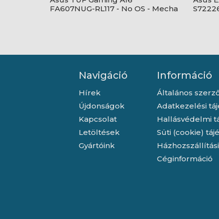
FA607NUG-RL117 - No OS - Mecha
S72226
Gray
Grey
Navigáció
Információ
Hírek
Általános szerző
Újdonságok
Adatkezelési tá
Kapcsolat
Hallásvédelmi t
Letöltések
Süti (cookie) tá
Gyártóink
Házhozszállítás
Céginformáció