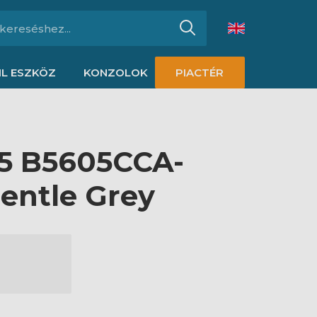
L ESZKÖZ
KONZOLOK
PIACTÉR
5 B5605CCA-
entle Grey