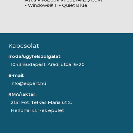
-
- Windows® 11 - Quiet Blue
Kapcsolat
Iroda/ügyfélszolgálat:
1043 Budapest, Aradi utca 16-20.
E-mail:
info@expert.hu
RMA/raktár:
2151 Fót, Telkes Mária út 2.
HelloParks 1-es épület