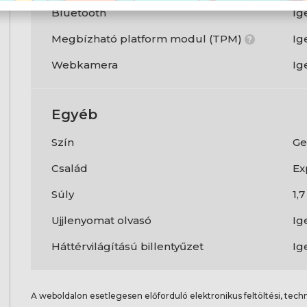
Bluetooth
Ig
Megbízható platform modul (TPM)
Ig
?
Webkamera
Ig
Egyéb
Szín
Ge
Család
Ex
Súly
1,
Ujjlenyomat olvasó
Ig
Háttérvilágítású billentyűzet
Ig
A weboldalon esetlegesen előforduló elektronikus feltöltési, techn