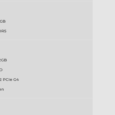
 GB
DR5
2GB
D
2 PCIe G4
en