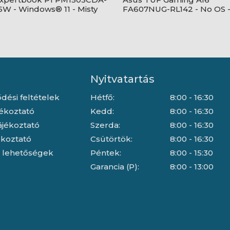
W - Windows® 11 - Misty
FA607NUG-RL142 - No OS 
Mecha Gray
Nyitvatartás
dési feltételek
Hétfő:
8:00 - 16:30
jékoztató
Kedd:
8:00 - 16:30
ájékoztató
Szerda:
8:00 - 16:30
jékoztató
Csütörtök:
8:00 - 16:30
i lehetőségek
Péntek:
8:00 - 15:30
Garancia (P):
8:00 - 13:00