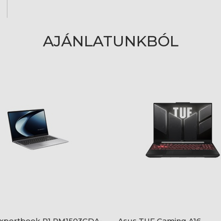
AJÁNLATUNKBÓL
Expertbook P1 PM1503CDA-
Asus TUF Gaming A16