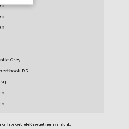
en
en
en
ntle Grey
pertbook B5
7 kg
en
en
ikai hibákért felelősséget nem vállalunk.