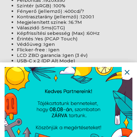
Felbontás :1920x550
Színtér (sRGB) :100%
Fényerő (jellemző) :400cd/?
Kontrasztarány (jellemző) :1200:1
Megjelenített színek :16.7M
Válaszidő :5ms(GTG)
Képfrissítési sebesség (Max) :60Hz
Érintés :Yes (PCAP Touch)
Védőüveg :Igen
Flicker-free : Igen
LCD ZBD garancia :Igen (3 év)
USB-C x 2 (DP Alt Mode)
HDMI(v1.4) x 1
AJÁNLATUNKBÓL