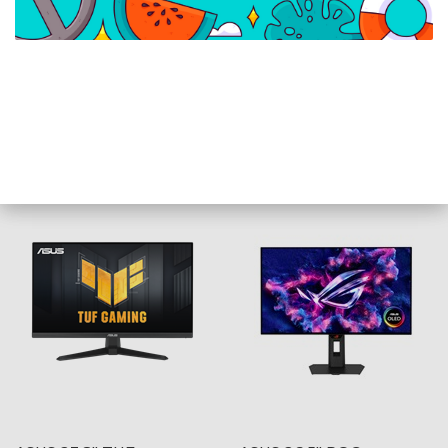
ASUS 23,8" VY249HF-W
ASUS 21,5" VT229H FHD
FHD 100Hz IPS fehér
60Hz IPS fekete monitor
monitor