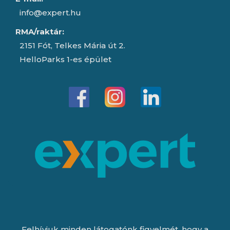
info@expert.hu
RMA/raktár:
2151 Fót, Telkes Mária út 2.
HelloParks 1-es épület
Felhívjuk minden látogatónk figyelmét, hogy a