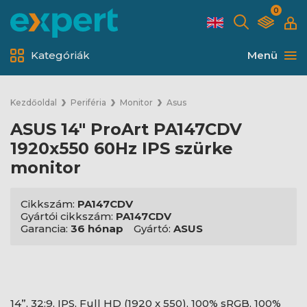
0
Kategóriák
Menü
Kezdőoldal
Periféria
Monitor
Asus
ASUS 14" ProArt PA147CDV
1920x550 60Hz IPS szürke
monitor
Cikkszám:
PA147CDV
Gyártói cikkszám:
PA147CDV
Garancia:
36 hónap
Gyártó:
ASUS
14”, 32:9, IPS, Full HD (1920 x 550), 100% sRGB, 100%