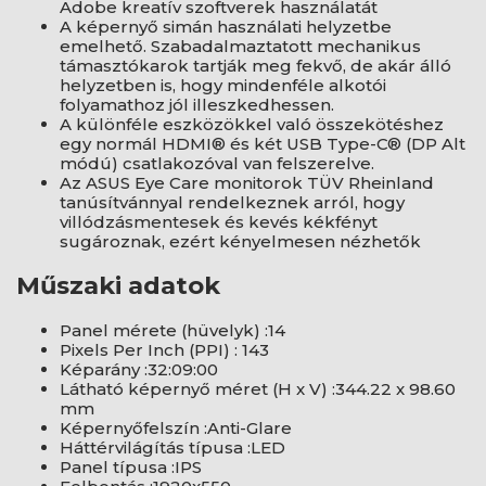
Adobe kreatív szoftverek használatát
A képernyő simán használati helyzetbe
emelhető. Szabadalmaztatott mechanikus
támasztókarok tartják meg fekvő, de akár álló
helyzetben is, hogy mindenféle alkotói
folyamathoz jól illeszkedhessen.
A különféle eszközökkel való összekötéshez
egy normál HDMI® és két USB Type-C® (DP Alt
módú) csatlakozóval van felszerelve.
Az ASUS Eye Care monitorok TÜV Rheinland
tanúsítvánnyal rendelkeznek arról, hogy
villódzásmentesek és kevés kékfényt
sugároznak, ezért kényelmesen nézhetők
Műszaki adatok
Panel mérete (hüvelyk) :14
Pixels Per Inch (PPI) : 143
Képarány :32:09:00
Látható képernyő méret (H x V) :344.22 x 98.60
mm
Képernyőfelszín :Anti-Glare
Háttérvilágítás típusa :LED
Panel típusa :IPS