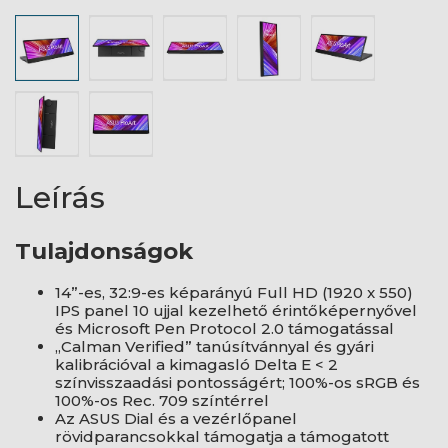
Leírás
Tulajdonságok
14”-es, 32:9-es képarányú Full HD (1920 x 550)
IPS panel 10 ujjal kezelhető érintőképernyővel
és Microsoft Pen Protocol 2.0 támogatással
„Calman Verified” tanúsítvánnyal és gyári
kalibrációval a kimagasló Delta E < 2
színvisszaadási pontosságért; 100%-os sRGB és
100%-os Rec. 709 színtérrel
Az ASUS Dial és a vezérlőpanel
rövidparancsokkal támogatja a támogatott