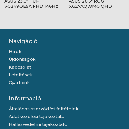
ASUS 23,8" TUF
ASUS 26,5" ROG
VG249QE5A FHD 146Hz
XG27AQWMG QHD
IPS fekete monitor
280Hz WOLED fekete
monitor
Navigáció
Hírek
Újdonságok
Kapcsolat
Letöltések
Gyártóink
Információ
Általános szerződési feltételek
Adatkezelési tájékoztató
Hallásvédelmi tájékoztató