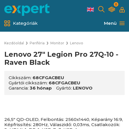
0
Kategóriák
Menü
Kezdőoldal
Periféria
Monitor
Lenovo
Lenovo 27" Legion Pro 27Q-10 -
Raven Black
Cikkszám:
68CFGACBEU
Gyártói cikkszám:
68CFGACBEU
Garancia:
36 hónap
Gyártó:
LENOVO
26,5" QD-OLED, Felbontás: 2560x1440, Képarány 16:9,
Képfrissítés: 280Hz, Válaszidő: 0,03ms, Csatlakozók: