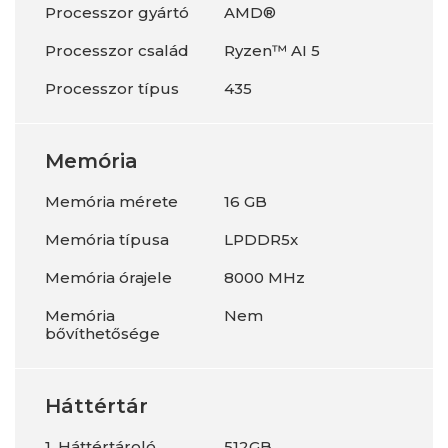
Processzor gyártó
AMD®
Processzor család
Ryzen™ AI 5
Processzor típus
435
Memória
Memória mérete
16 GB
Memória típusa
LPDDR5x
Memória órajele
8000 MHz
Memória
Nem
bővíthetősége
Háttértár
1. Háttértároló
512GB