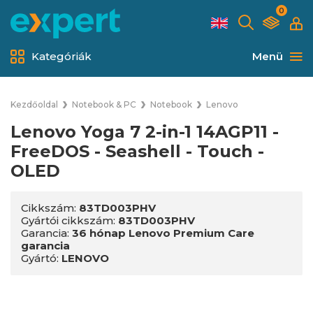
0
Kategóriák
Menü
Kezdőoldal
Notebook & PC
Notebook
Lenovo
Lenovo Yoga 7 2-in-1 14AGP11 -
FreeDOS - Seashell - Touch -
OLED
Cikkszám:
83TD003PHV
Gyártói cikkszám:
83TD003PHV
Garancia:
36 hónap Lenovo Premium Care
garancia
Gyártó:
LENOVO