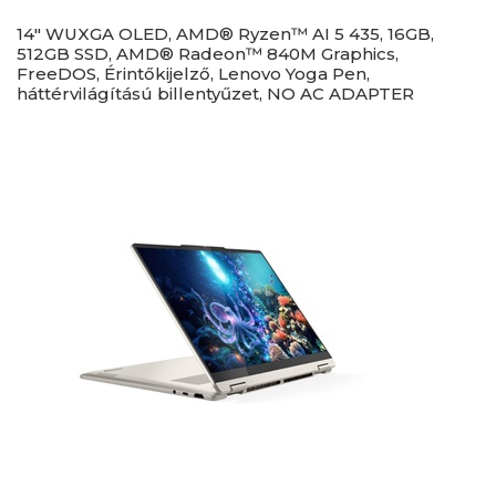
14" WUXGA OLED, AMD® Ryzen™ AI 5 435, 16GB,
512GB SSD, AMD® Radeon™ 840M Graphics,
FreeDOS, Érintőkijelző, Lenovo Yoga Pen,
háttérvilágítású billentyűzet, NO AC ADAPTER