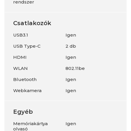
rendszer
Csatlakozók
USB3.1
Igen
USB Type-C
2 db
HDMI
Igen
WLAN
802.11be
Bluetooth
Igen
Webkamera
Igen
Egyéb
Memóriakártya
Igen
olvasó