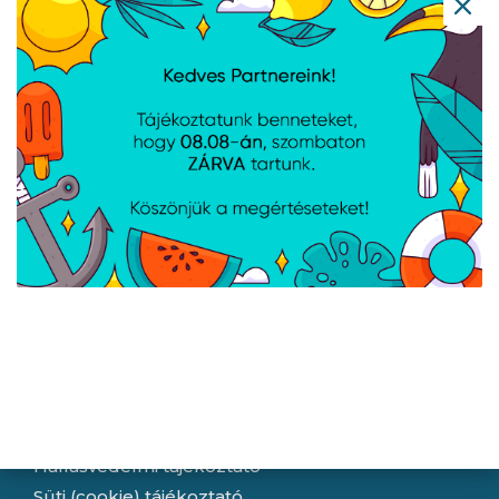
V500MV-13620H143W -
V501MV-07240H040W -
Windows® 11 - White
Windows® 11 - Black
Navigáció
Hírek
Újdonságok
Kapcsolat
Letöltések
Gyártóink
Információ
Általános szerződési feltételek
Adatkezelési tájékoztató
Hallásvédelmi tájékoztató
Süti (cookie) tájékoztató