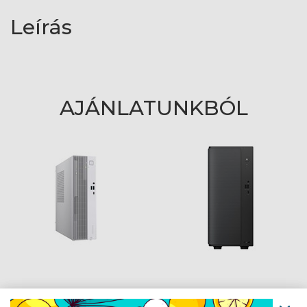
Leírás
AJÁNLATUNKBÓL
Asus V500 Mini Tower
Asus ExpertCenter