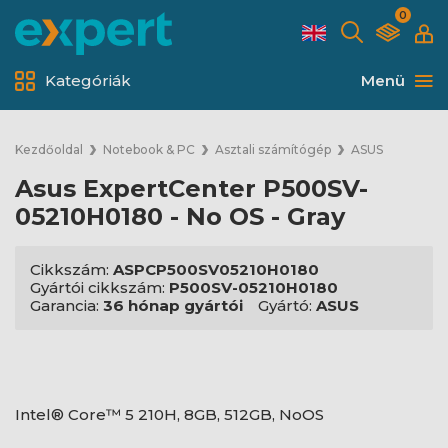
0
Kategóriák
Menü
Kezdőoldal
Notebook & PC
Asztali számítógép
ASUS
Asus ExpertCenter P500SV-
05210H0180 - No OS - Gray
Cikkszám:
ASPCP500SV05210H0180
Gyártói cikkszám:
P500SV-05210H0180
Garancia:
36 hónap gyártói
Gyártó:
ASUS
Intel® Core™ 5 210H, 8GB, 512GB, NoOS