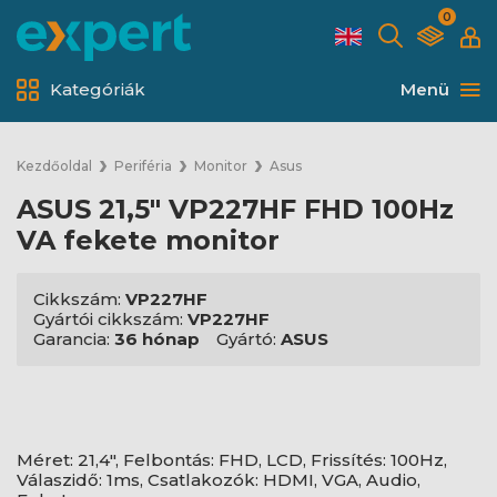
0
Kategóriák
Menü
Kezdőoldal
Periféria
Monitor
Asus
ASUS 21,5" VP227HF FHD 100Hz
VA fekete monitor
Cikkszám:
VP227HF
Gyártói cikkszám:
VP227HF
Garancia:
36 hónap
Gyártó:
ASUS
Méret: 21,4", Felbontás: FHD, LCD, Frissítés: 100Hz,
Válaszidő: 1ms, Csatlakozók: HDMI, VGA, Audio,