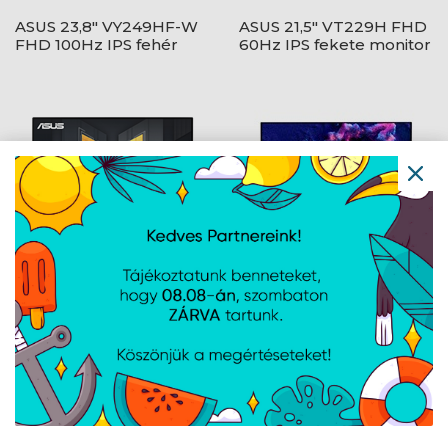
ASUS 23,8" VY249HF-W
ASUS 21,5" VT229H FHD
FHD 100Hz IPS fehér
60Hz IPS fekete monitor
monitor
ASUS 23,8" TUF
ASUS 26,5" ROG
VG249QE5A FHD 146Hz
XG27AQWMG QHD
IPS fekete monitor
280Hz WOLED fekete
monitor