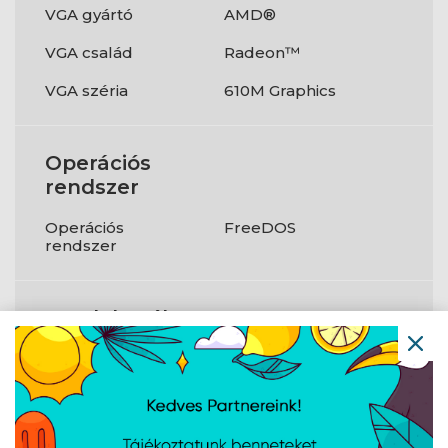
VGA gyártó
AMD®
VGA család
Radeon™
VGA széria
610M Graphics
Operációs
rendszer
Operációs
FreeDOS
rendszer
Csatlakozók
HDMI
Igen
WLAN
802.11ax
Bluetooth
Igen