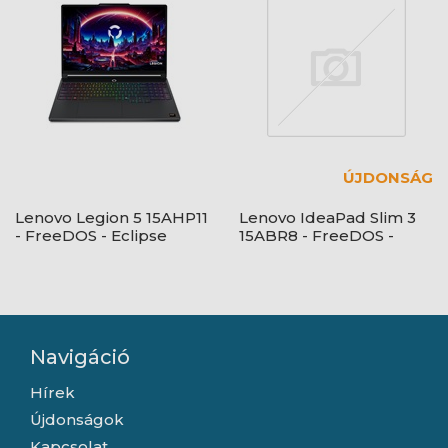
ÚJDONSÁG
Lenovo Legion 5 15AHP11
Lenovo IdeaPad Slim 3
- FreeDOS - Eclipse
15ABR8 - FreeDOS -
Black - OLED
Arctic Grey
Navigáció
Hírek
Újdonságok
Kapcsolat