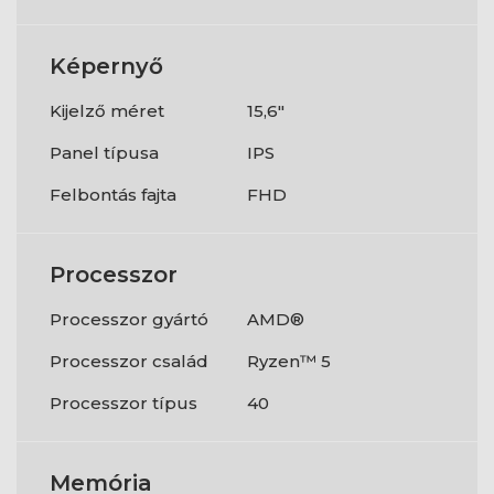
Képernyő
Kijelző méret
15,6"
Panel típusa
IPS
Felbontás fajta
FHD
Processzor
Processzor gyártó
AMD®
Processzor család
Ryzen™ 5
Processzor típus
40
Memória