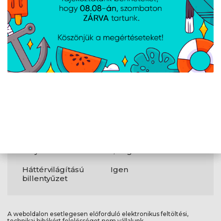
Megbízható
Igen
platform modul
(TPM)
?
Webkamera
Igen
Egyéb
Memóriakártya
Igen
olvasó
Szín
Arctic Grey
Súly
1,6 kg
Háttérvilágítású
Igen
billentyűzet
A weboldalon esetlegesen előforduló elektronikus feltöltési,
technikai hibákért felelősséget nem vállalunk.