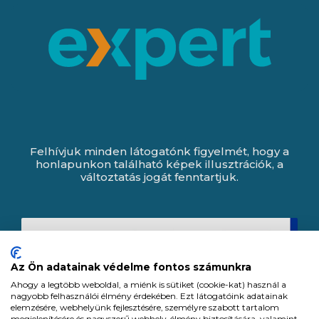
Felhívjuk minden látogatónk figyelmét, hogy a
honlapunkon található képek illusztrációk, a
változtatás jogát fenntartjuk.
Az Ön adatainak védelme fontos számunkra
Ahogy a legtöbb weboldal, a miénk is sütiket (cookie-kat) használ a
nagyobb felhasználói élmény érdekében. Ezt látogatóink adatainak
elemzésére, webhelyünk fejlesztésére, személyre szabott tartalom
megjelenítésére és nagyszerű webhely-élmény biztosítására, valamint