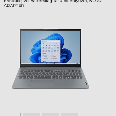
Érintőkiejlző, háttérvilágítású billentyűzet, NO AC
ADAPTER