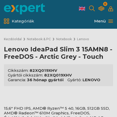
0
Kategóriák
Menü
Kezdőoldal
Notebook & PC
Notebook
Lenovo
Lenovo IdeaPad Slim 3 15AMN8 -
FreeDOS - Arctic Grey - Touch
Cikkszám:
82XQ019XHV
Gyártói cikkszám:
82XQ019XHV
Garancia:
36 hónap gyártói
Gyártó:
LENOVO
15,6" FHD IPS, AMD® Ryzen™ 5 40, 16GB, 512GB SSD,
AMD® Radeon™ 610M Graphics, FreeDOS,