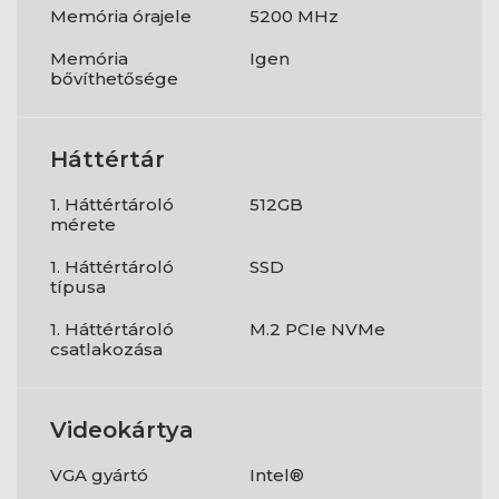
Memória órajele
5200 MHz
Memória
Igen
bővíthetősége
Háttértár
1. Háttértároló
512GB
mérete
1. Háttértároló
SSD
típusa
1. Háttértároló
M.2 PCIe NVMe
csatlakozása
Videokártya
VGA gyártó
Intel®