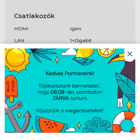
Csatlakozók
HDMI
Igen
LAN
1×Gigabit
WLAN
802.11ax
Bluetooth
Igen
Megbízható
Igen
platform modul
(TPM)
?
Webkamera
Igen
Egyéb
Szín
Business Black