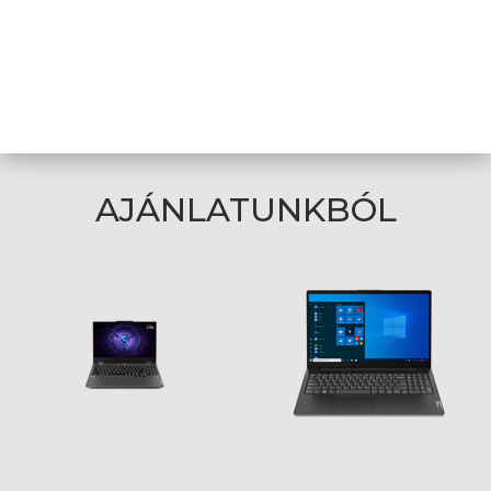
Súly
1,6 kg
A weboldalon esetlegesen előforduló elektronikus feltöltési,
technikai hibákért felelősséget nem vállalunk.
AJÁNLATUNKBÓL