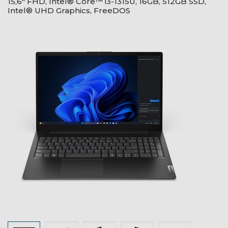
15,6" FHD, Intel® Core™ i3-1315U, 16GB, 512GB SSD,
Intel® UHD Graphics, FreeDOS