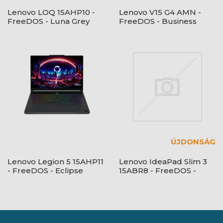
Lenovo LOQ 15AHP10 -
Lenovo V15 G4 AMN -
FreeDOS - Luna Grey
FreeDOS - Business
Black
ÚJDONSÁG
Lenovo Legion 5 15AHP11
Lenovo IdeaPad Slim 3
- FreeDOS - Eclipse
15ABR8 - FreeDOS -
Black - OLED
Arctic Grey