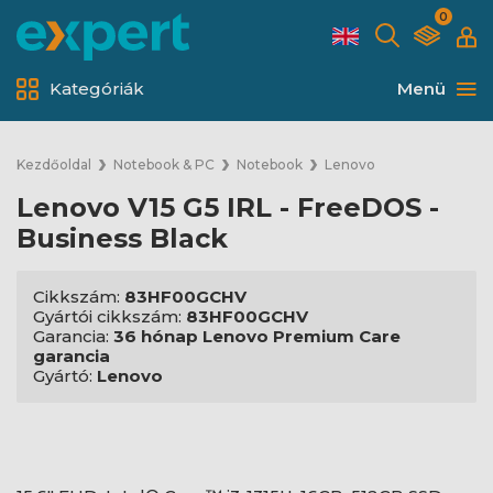
0
Kategóriák
Menü
Kezdőoldal
Notebook & PC
Notebook
Lenovo
Lenovo V15 G5 IRL - FreeDOS -
Business Black
Cikkszám:
83HF00GCHV
Gyártói cikkszám:
83HF00GCHV
Garancia:
36 hónap Lenovo Premium Care
garancia
Gyártó:
Lenovo