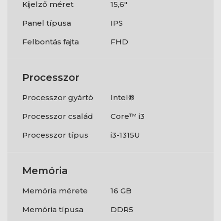
Kijelző méret
15,6"
Panel típusa
IPS
Felbontás fajta
FHD
Processzor
Processzor gyártó
Intel®
Processzor család
Core™ i3
Processzor típus
i3-1315U
Memória
Memória mérete
16 GB
Memória típusa
DDR5