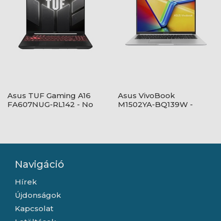
Asus TUF Gaming A16
Asus VivoBook
FA607NUG-RL142 - No
M1502YA-BQ139W -
OS - Mecha Gray
Windows® 11 - Quiet
Blue
Navigáció
Hírek
Újdonságok
Kapcsolat