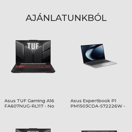
AJÁNLATUNKBÓL
Asus TUF Gaming A16
Asus Expertbook P1
FA607NUG-RL117 - No
PM1503CDA-S72226W -
OS - Mecha Gray
Windows® 11 - Misty Grey