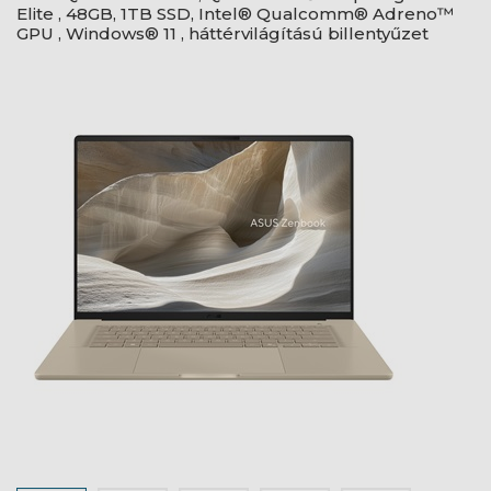
Elite , 48GB, 1TB SSD, Intel® Qualcomm® Adreno™
GPU , Windows® 11 , háttérvilágítású billentyűzet