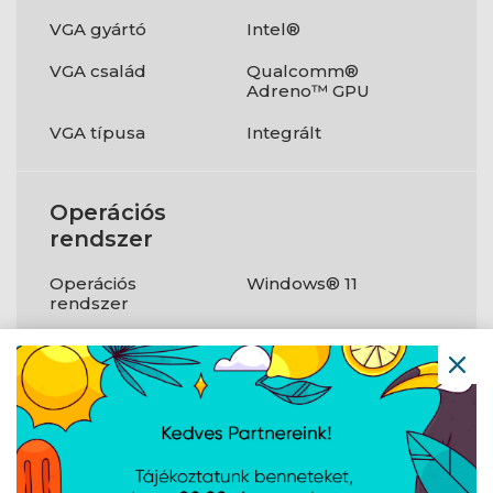
VGA gyártó
Intel®
VGA család
Qualcomm®
Adreno™ GPU
VGA típusa
Integrált
Operációs
rendszer
Operációs
Windows® 11
rendszer
Csatlakozók
USB3.1
Igen
HDMI
Igen