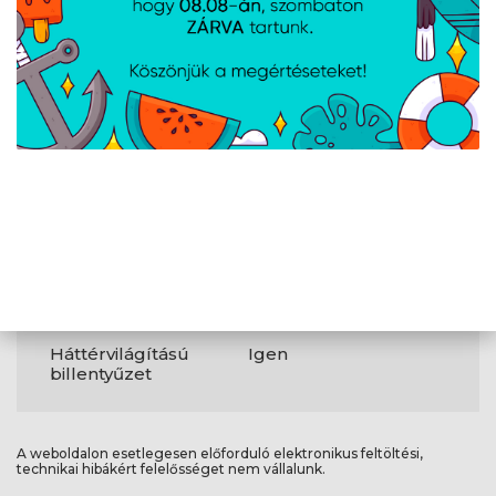
WLAN
802.11be
Bluetooth
Igen
Webkamera
Igen
Egyéb
Szín
Zabriskie Beige
Család
ZenBook
Súly
1,2 kg
Háttérvilágítású
Igen
billentyűzet
A weboldalon esetlegesen előforduló elektronikus feltöltési,
technikai hibákért felelősséget nem vállalunk.