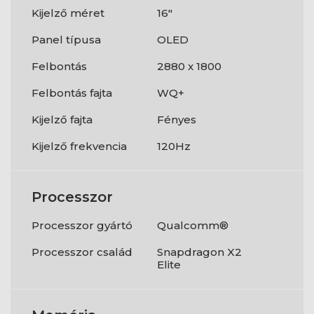
Kijelző méret
16"
Panel típusa
OLED
Felbontás
2880 x 1800
Felbontás fajta
WQ+
Kijelző fajta
Fényes
Kijelző frekvencia
120Hz
Processzor
Processzor gyártó
Qualcomm®
Processzor család
Snapdragon X2
Elite