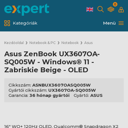
0
Kategóriák
Menü
Kezdőoldal
Notebook & PC
Notebook
Asus
Asus ZenBook UX3607OA-
SQ005W - Windows® 11 -
Zabriskie Beige - OLED
Cikkszám:
ASNBUX3607OASQ005W
Gyártói cikkszám:
UX3607OA-SQ005W
Garancia:
36 hónap gyártói
Gyártó:
ASUS
16" WQ+ 120Hz OLED, Qualcomm® Snapdragon X2