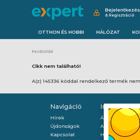
Bejelentkezés
& Regisztráció
OTTHON ÉS HOBBI
HÁLÓZAT
KO
Kezdőoldal
Cikk nem található!
A(z) 145336 kóddal rendelkező termék nem 
Navigáció
Információ
Hírek
Általános szerző
Újdonságok
Adatkezelési tá
Kapcsolat
Hallásvédelmi t