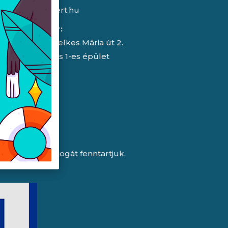
info@expert.hu
RMA/raktár:
2151 Fót, Telkes Mária út 2.
HelloParks 1-es épület
a változtatás jogát fenntartjuk.