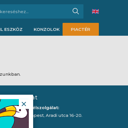
L ESZKÖZ
KONZOLOK
PIACTÉR
ázunkban.
Kapcsolat
Iroda/ügyfélszolgálat:
1043 Budapest, Aradi utca 16-20.
E-mail: