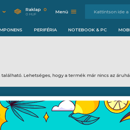
Raklap
0
Menü
0 HUF
MPONENS
PERIFÉRIA
NOTEBOOK & PC
MOBI
található. Lehetséges, hogy a termék már nincs az áruh
Nyitvatartás
dési feltételek
Hétfő:
8:00 - 16:30
jékoztató
Kedd:
8:00 - 16:30
ájékoztató
Szerda:
8:00 - 16:30