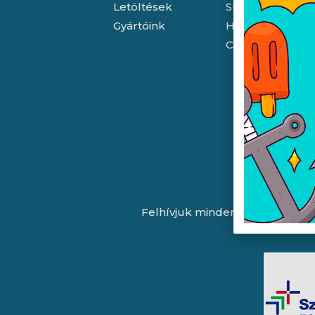
Letöltések
Süti (cookie) tá
Gyártóink
Házhozszállítás
Céginformáció
Felhívjuk minden látogatónk fig