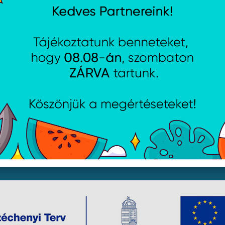
jékoztató
Csütörtök:
8:00 - 16:30
i lehetőségek
Péntek:
8:00 - 15:30
Garancia (P):
8:00 - 13:00
yelmét, hogy a honlapunkon található képek illusztrációk, 