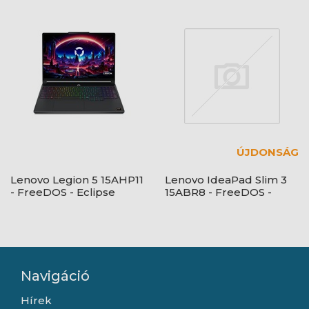
ÚJDONSÁG
Lenovo Legion 5 15AHP11
Lenovo IdeaPad Slim 3
- FreeDOS - Eclipse
15ABR8 - FreeDOS -
Black - OLED
Arctic Grey
Navigáció
Hírek