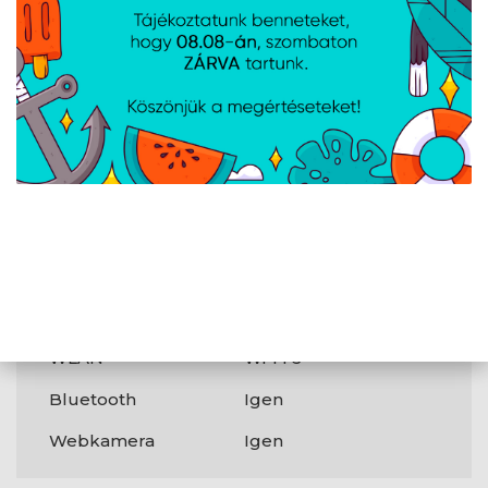
Operációs
Windows® 11
rendszer
Csatlakozók
USB3.0
2 db
USB3.1
Igen
USB Type-C
1 db
HDMI
Igen
Display port
Igen
WLAN
Wi-Fi 6
Bluetooth
Igen
Webkamera
Igen