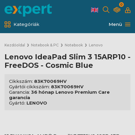
0
Kategóriák
Menü
Kezdőoldal
Notebook & PC
Notebook
Lenovo
Lenovo IdeaPad Slim 3 15ARP10 -
FreeDOS - Cosmic Blue
Cikkszám:
83K70069HV
Gyártói cikkszám:
83K70069HV
Garancia:
36 hónap Lenovo Premium Care
garancia
Gyártó:
LENOVO