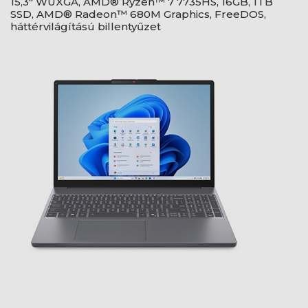
15,3" WUXGA, AMD® Ryzen™ 7 7735HS, 16GB, 1TB
SSD, AMD® Radeon™ 680M Graphics, FreeDOS,
háttérvilágítású billentyűzet