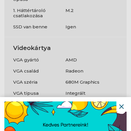
1. Háttértároló
M.2
csatlakozása
SSD van benne
Igen
Videokártya
VGA gyártó
AMD
VGA család
Radeon
VGA széria
680M Graphics
VGA típusa
Integrált
Operációs
rendszer