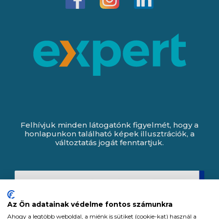
Felhívjuk minden látogatónk figyelmét, hogy a
honlapunkon található képek illusztrációk, a
változtatás jogát fenntartjuk.
Az Ön adatainak védelme fontos számunkra
Ahogy a legtöbb weboldal, a miénk is sütiket (cookie-kat) használ a