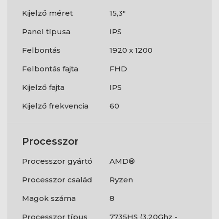
Kijelző méret
15,3"
Panel típusa
IPS
Felbontás
1920 x 1200
Felbontás fajta
FHD
Kijelző fajta
IPS
Kijelző frekvencia
60
Processzor
Processzor gyártó
AMD®
Processzor család
Ryzen
Magok száma
8
Processzor típus
7735HS (3,20Ghz -